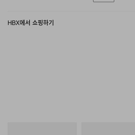
HBX에서 쇼핑하기
INITIAL
INITIAL
Billionaire Boys Club X Initial D Cotton T-
BILLIONAIRE BOYS CLUB X INI