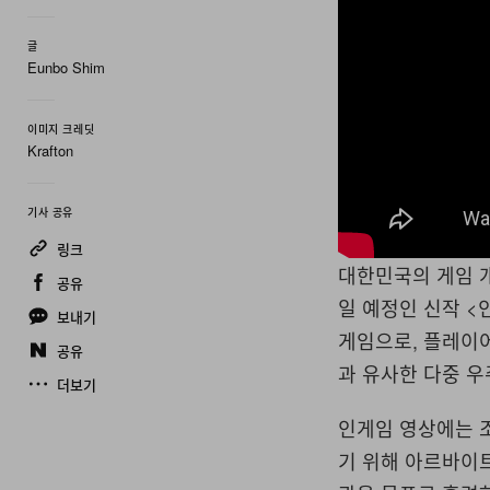
글
Eunbo Shim
이미지 크레딧
Krafton
기사 공유
링크
대한민국의 게임 개
공유
일 예정인 신작 <
보내기
게임으로, 플레이어
공유
과 유사한 다중 우
더보기
인게임 영상에는 
기 위해 아르바이트