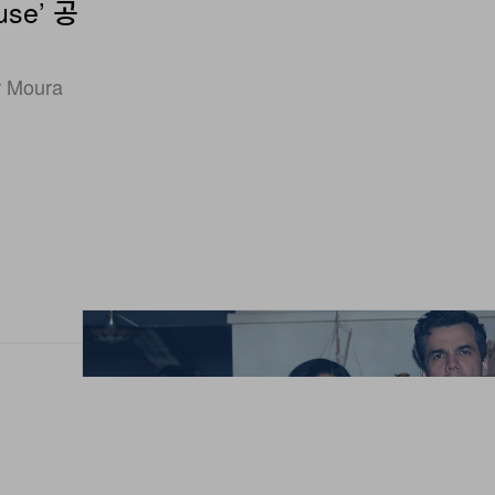
se’ 공
Moura