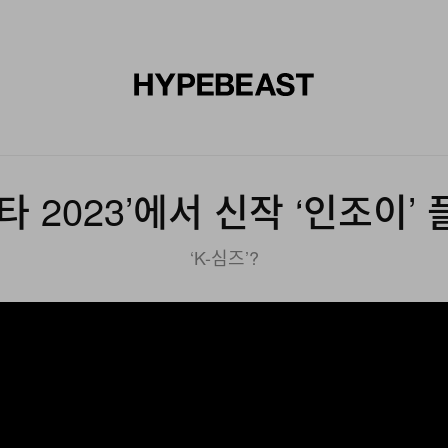
신발
미술
디자인
음악
라이프스타일
브랜드
온라
타 2023’에서 신작 ‘인조이’
‘K-심즈’?