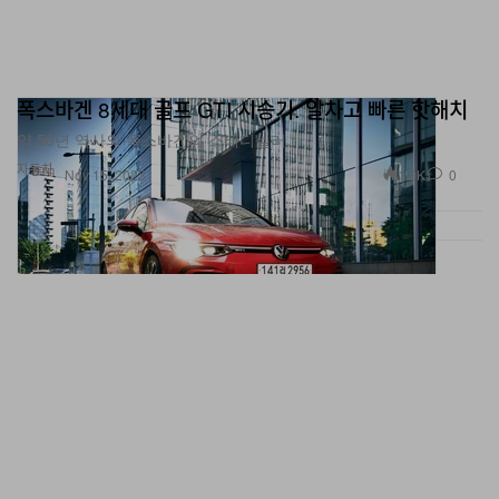
폭스바겐 8세대 골프 GTI 시승기: 알차고 빠른 핫해치
약 50년 역사의 폭스바겐의 스테디셀러.
자동차
1.9K
0
Nov 15, 2023