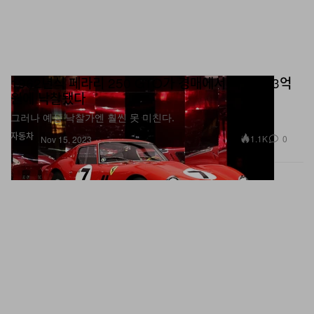
1962년식 페라리 250 GTO가 경매에서 약 6백73억
원에 낙찰됐다
그러나 예상 낙찰가엔 훨씬 못 미친다.
자동차
1.1K
0
Nov 15, 2023