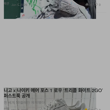
패션
987
0
Jun 5, 2026
니고 x 나이키 에어 포스 1 로우 ‘트리플 화이트 2GO’
퍼스트룩 공개
전 세계 50켤레만 제작됐다.
신발
3.7K
0
May 6, 2026