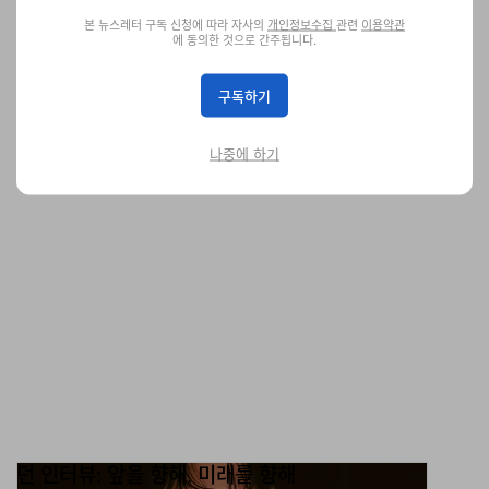
로컬 브랜드 써저리 2023 FW 컬렉션 룩북 공개
본 뉴스레터 구독 신청에 따라 자사의
개인정보수집
관련
이용약관
에 동의한 것으로 간주됩니다.
브랜드의 해체주의적 면모를 엿볼 수 있다.
패션
1.6K
0
Nov 15, 2023
구독하기
나중에 하기
던 인터뷰: 앞을 향해, 미래를 향해