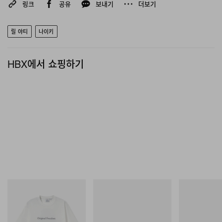
링크
공유
보내기
더보기
릴 야티
나이키
HBX에서 쇼핑하기
그라미치
아디다스 오리지널스
아디다스 오리지
Vase Tee
Handball Spezial Loafer
SAMBA OG
Shoes
쇼핑하기
쇼핑하기
쇼핑하기