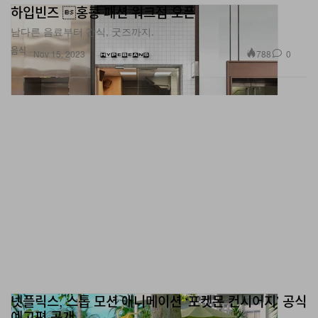
하입빈즈 홍콩 패션 워크점 오픈
남다른 음료부터 간식, 굿즈까지.
음식
788
0
Nov 15, 2023
넷플릭스, 스톱 모션 애니메이션 ‘포켓몬 컨시어지’ 공식
예고편 공개