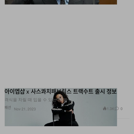
아이엡샵 x 사스콰치패브릭스 트랙수트 출시 정보
격식을 차릴 때 입을 수 있는 한 벌.
패션
1.3K
0
Nov 21, 2023