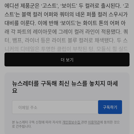
에디션 제품군은 ‘고스트’, ‘보이드’ 두 컬러로 출시된다. ‘고
스트’는 블랙 컬러 어퍼와 쿼터의 네온 퍼플 컬러 스우시가
대비를 이룬다. 이에 반해 ‘보이드’는 화이트 톤의 어퍼 아
래 각 파트의 레이아웃에 그레이 컬러 라인이 적용됐다. 쿼
터, 뱀프, 라이너 등은 라이트 블루 컬러로 채색됐다. 두 스
니커의 디테일은 투명한 클립이 부착된 텅, 모듈식 힐 실드
다.
더 보기
스니커의 각 파트는 분리해 여러 형태로 연출 가능하다. 더
불어 나이키는 개인에 최적화된 스타일링을 위해 스니커의
뉴스레터를 구독해 최신 뉴스를 놓치지 마세
3D 파일 또한 제공한다. 스니커 내부에는 근거리 무선 통
요
신용 칩이 내장돼 NFT 소유자는 NFT와 실물 스니커를 연
결해볼 수 있다.
구독하기
RTFKT x 나이키 덩크 로우 제네시스 ‘고스트’, ‘덩크’는
본 뉴스레터 구독 신청에 따라 자사의
개인정보수집
관련
이용약관
에 동의한 것으
로 간주됩니다.
29만1천 원으로 관련
웹사이트
에서 사전 주문을 진행했다.