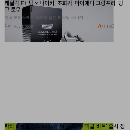
캐딜락 F1 팀 x 나이키, 초희귀 '마이애미 그랑프리' 덩
크 로우 공개
미국 모터스포츠 역사를 담은 커스텀 스니커.
신발
63.1K
1
May 4, 2026
파타 x 뉴발란스 991v2 ‘씨 모스’ & ‘피클 비트’ 출시 정