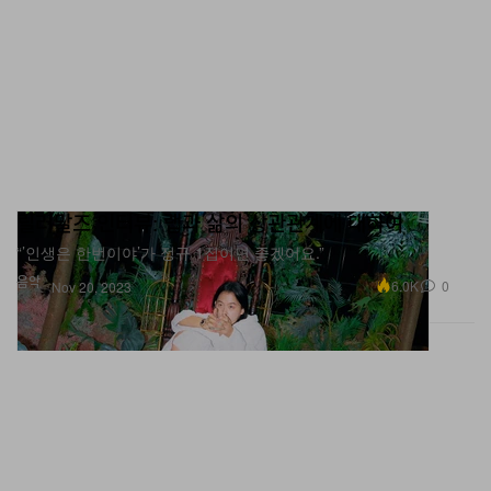
릴러말즈 인터뷰: 랩과 삶의 상관관계에 대하여
“’인생은 한번이야’가 정규 1집이면 좋겠어요.”
음악
6.0K
0
Nov 20, 2023