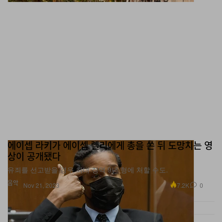
에이셉 라키가 에이셉 렐리에게 총을 쏜 뒤 도망치는 영
상이 공개됐다
유죄를 선고받을 경우 최대 징역 9년 형에 처할 수도.
음악
7.2K
0
Nov 21, 2023