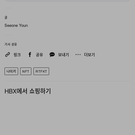
‘보이드’의 배송은 7월, ‘고스트’의 배송은 8월 시작될 예정
이다. 스니커 상세 실루엣은 상단 갤러리와 하단 인용으로
글
확인 가능하다.
Seeone Youn
The drop is now live. The
@RTFKT
x Nike Dunk
기사 공유
Ghost and Void editions are now available for pre-
링크
공유
보내기
더보기
order at
https://t.co/nVV3ffzdjv
.
Oops, you stepped into the future!
나이키
NFT
RTFKT
pic.twitter.com/g28DMjV3wK
HBX에서 쇼핑하기
— Nike (@Nike)
November 20, 2023