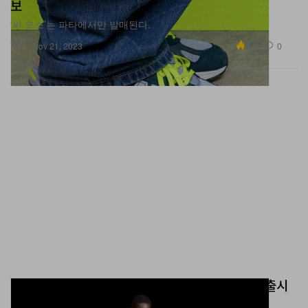
보
‘씨 모스’는 파타에서만 발매된다.
신발
5.3K
0
Nov 21, 2023
발렌시아가, 발렌시아가 뮤직 머천다이즈 컬렉션 출시
한다