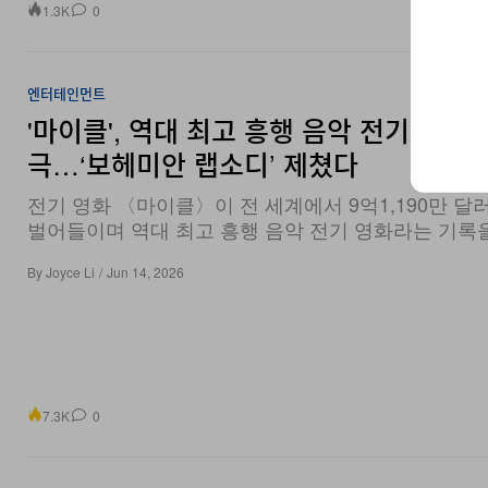
1.3K
0
엔터테인먼트
'마이클', 역대 최고 흥행 음악 전기 영화 
극…‘보헤미안 랩소디’ 제쳤다
전기 영화 〈마이클〉이 전 세계에서 9억1,190만 달러
벌어들이며 역대 최고 흥행 음악 전기 영화라는 기록을
By
Joyce Li
/
Jun 14, 2026
7.3K
0