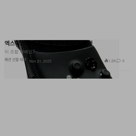
엑스박스 x 크록스 클래식 클로그 공개
이 조합 뭐예요?
패션
신발
테크
1.2K
0
Nov 21, 2025