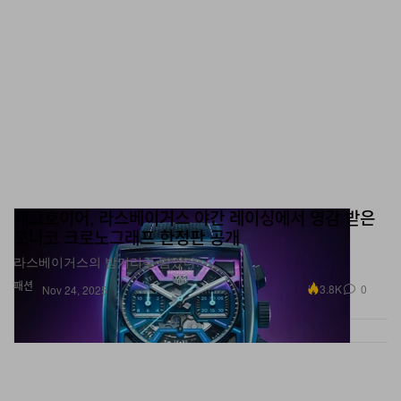
태그호이어, 라스베이거스 야간 레이싱에서 영감 받은
모나코 크로노그래프 한정판 공개
라스베이거스의 밤거리를 담았다.
패션
3.8K
0
Nov 24, 2025