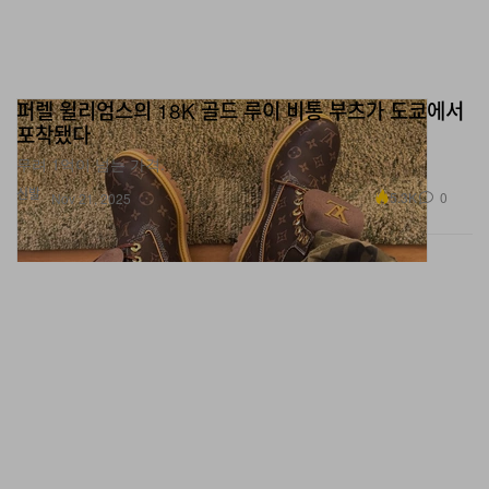
퍼렐 윌리엄스의 18K 골드 루이 비통 부츠가 도쿄에서
포착됐다
무려 1억이 넘는 가격.
신발
5.3K
0
Nov 21, 2025