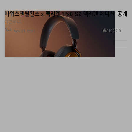
바워스앤윌킨스 x 맥라렌 ‘Px8 S2 맥라렌 에디션’ 공개
매끈하다.
테크
819
0
Nov 24, 2025