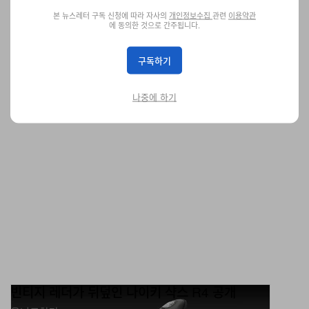
S2’ 공개
본 뉴스레터 구독 신청에 따라 자사의
개인정보수집
관련
이용약관
에 동의한 것으로 간주됩니다.
러닝용 선글라스를 찾고 있다면.
패션
411
0
Nov 24, 2025
구독하기
나중에 하기
빈티지 레더가 뒤덮인 나이키 샥스 R4 공개