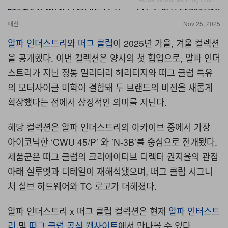
패션
Nov 25, 2025
알파 인더스트리
와
떠그 클럽
이
2025년 가을, 겨울
컬렉션
을 공개했다
.
이번 컬렉션은 양사의 첫 협업으로
,
알파 인더
스트리가 지닌 정통 밀리터리 헤리티지와 떠그 클럽 특유
의 모터사이클 미학이 결합돼 두 브랜드의 비전을 새롭게
확장했다는 점에서 상징적인 의미를 지닌다
.
해당 컬렉션은 알파 인더스트리의 아카이브 중에서 가장
아이코닉한
‘CWU 45/P’
와
’N-3B’
를 중심으로 전개됐다
.
제품군은 떠그 클럽의 크리에이티브 디렉터 권지율의 관점
아래 실루엣과 디테일이 재해석됐으며
,
떠그 클럽 시그니
처 실브 하드웨어와
TC
로고가 더해졌다
.
알파 인더스트리
x
떠그 클럽 컬렉션은 현재
알파 인터스트
리
및
떠그 클럽 공식 웹사이트
에서 만나볼 수 있다.