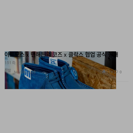
아트모스 x 맨해튼 레코즈 x 클락스 협업 공식 공개
151족 한정.
신발
1.7K
0
Nov 24, 2025