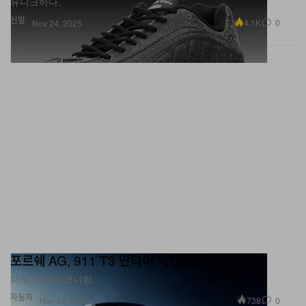
유니크하다.
신발
4.1K
0
Nov 24, 2025
포르쉐 AG, 911 T3 만타이 키트 공개
더욱 안정된 코너링.
자동차
738
0
Nov 24, 2025