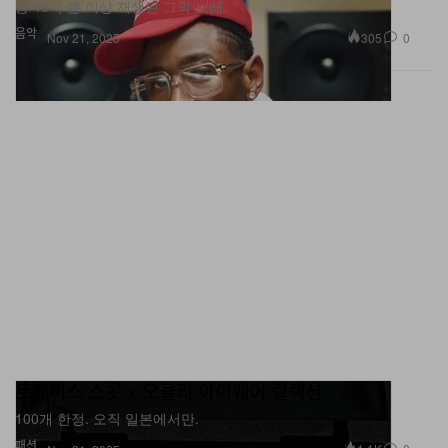
총 45억 분 이상 재생된 그의 노래.
음악
305
0
Nov 21, 2025
트래비스 스콧 x 오클리 아이웨어 컬렉션
100개 한정. 오직 일본에서만.
패션