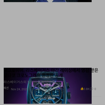
태그호이어, 라스베이거스 야간 레이싱에서 영감 받은
모나코 크로노그래프 한정판 공개
라스베이거스의 밤거리를 담았다.
패션
3.8K
0
Nov 24, 2025