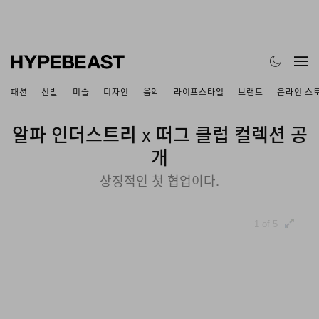
패션
신발
미술
디자인
음악
라이프스타일
브랜드
온라인 스
알파 인더스트리 x 떠그 클럽 컬렉션 공
개
상징적인 첫 협업이다.
1 of 5