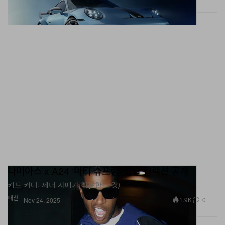
나미아스 x A24 ‘마티 슈프림’ 캡슐 컬렉션 공개
키드 커디, 제너 자매가 착용한 그것.
패션
1.9K
0
Nov 24, 2025