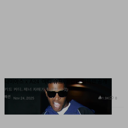
나미아스 x A24 ‘마티 슈프림’ 캡슐 컬렉션 공개
키드 커디, 제너 자매가 착용한 그것.
패션
1.9K
0
Nov 24, 2025