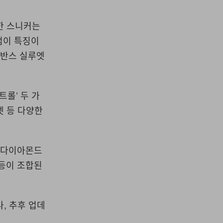
한 스니커는
점이 특징이
 반스 실루엣
컨트롤
’
두 가
넷 등 다양한
,
다이아몬드
등이 조합된
나
,
추후 업데