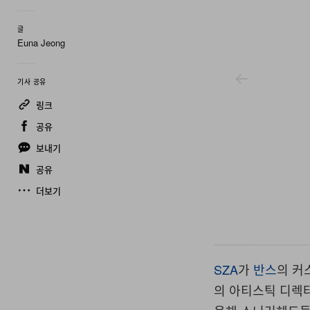
글
Euna Jeong
기사 공유
링크
공유
보내기
공유
더보기
Vans
SZA
가
반스
의 커
의 아티스틱 디렉