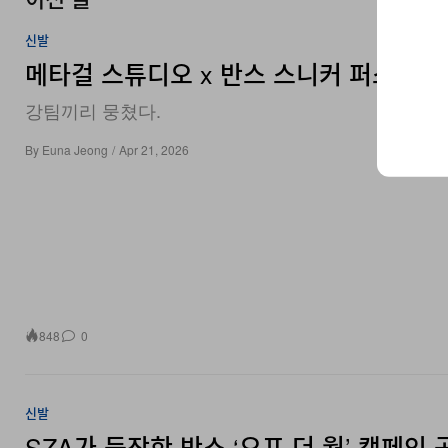
신발
메타걸 스튜디오 x 반스 스니커 퍼스트룩
강팀끼리 뭉쳤다.
By
Euna Jeong
/
Apr 21, 2026
848
0
신발
SZA가 등장한 반스 ‘오프 더 월’ 캠페인 