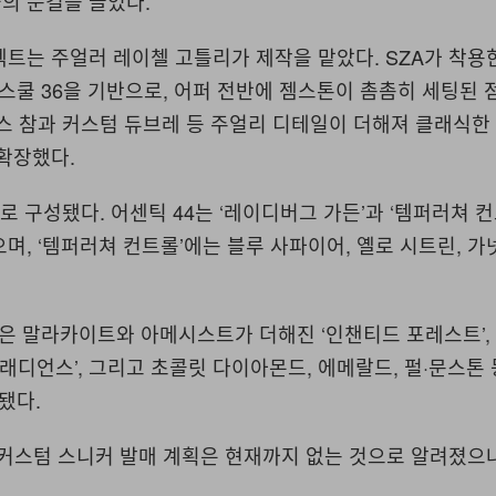
의 눈길을 끌었다
.
젝트는 주얼러 레이첼 고틀리가 제작을 맡았다
. SZA
가 착용
 스쿨
36
을 기반으로
,
어퍼 전반에 젬스톤이 촘촘히 세팅된 
스 참과 커스텀 듀브레 등 주얼리 디테일이 더해져 클래식한
 확장했다
.
로 구성됐다
.
어센틱
44
는
‘
레이디버그 가든
’
과
‘
템퍼러쳐 
으며
, ‘
템퍼러쳐 컨트롤
’
에는 블루 사파이어
,
옐로 시트린
,
가
은 말라카이트와 아메시스트가 더해진
‘
인챈티드 포레스트
’
래디언스
’,
그리고 초콜릿 다이아몬드
,
에메랄드
,
펄
·
문스톤 
성됐다
.
커스텀 스니커 발매 계획은 현재까지 없는 것으로 알려졌으