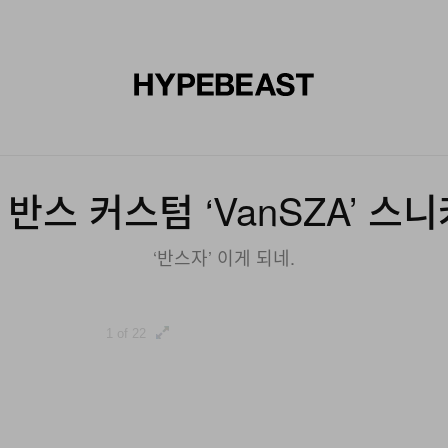
신발
미술
디자인
음악
라이프스타일
브랜드
온라
x 반스 커스텀 ‘VanSZA’ 스
‘반스자’ 이게 되네.
1 of 22