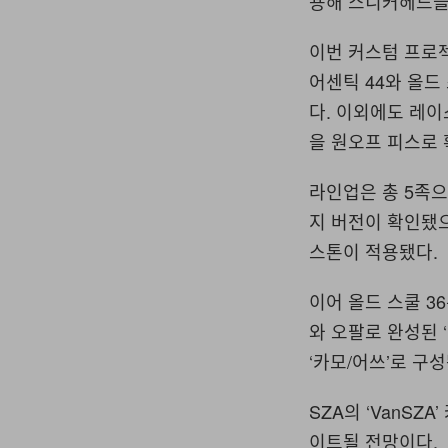
용해 스니커헤드들
이번 커스텀 프로
어센틱
44
와 올드
다
.
이외에도 레이
을 원오프 피스로
라인업은 총
5
족으
지 버전이 확인됐
스톤이 적용됐다
.
이어 올드 스쿨
36
와 오팔로 완성된
‘
‘
카모
/
어쓰
’
로 구
SZA
의
‘VanSZA’
이트될 전망이다
.