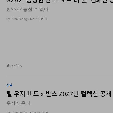
반‘스자’ 놓칠 수 없다.
By
Euna Jeong
/
Mar 10, 2026
357
0
신발
릴 우지 버트 x 반스 2027년 컬렉션 공개
우지가 온다.
By
Euna Jeong
/
May 28, 2026