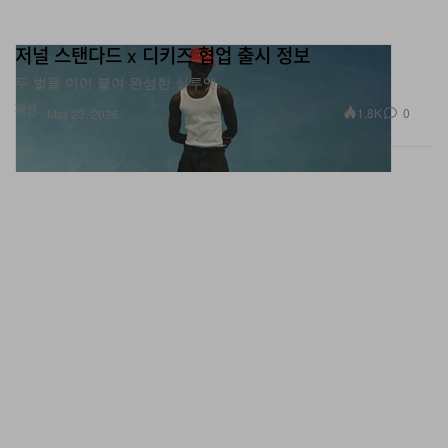
저널 스탠다드 x 디키즈 협업 출시 정보
두 벌을 이어 붙여 완성한 실루엣.
패션
1.8K
0
Mar 23, 2026
꼼 데 가르송 퍼퓸 x 디아 아트 파운데이션 x 메그 웹스