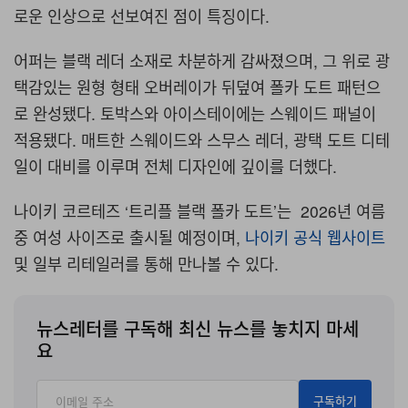
로운 인상으로 선보여진 점이 특징이다
.
어퍼는 블랙 레더 소재로 차분하게 감싸졌으며
,
그 위로 광
택감있는 원형 형태 오버레이가 뒤덮여 폴카 도트 패턴으
로 완성됐다
.
토박스와 아이스테이에는 스웨이드 패널이
적용됐다
.
매트한 스웨이드와 스무스 레더
,
광택 도트 디테
일이 대비를 이루며 전체 디자인에 깊이를 더했다
.
나이키 코르테즈
‘
트리플 블랙 폴카 도트
’
는
2026
년 여름
중 여성 사이즈로 출시될 예정이며
,
나이키 공식 웹사이트
및 일부 리테일러를 통해 만나볼 수 있다
.
뉴스레터를 구독해 최신 뉴스를 놓치지 마세
요
구독하기