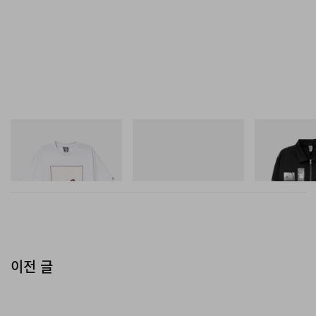
INITIAL
Crocs
INITIAL
Billionaire Boys Club X Initial
Crocs Roy
Billionaire Boys 
D Cotton T-Shirt 2
D Cotton Jacket
쇼핑하기
쇼핑하기
쇼핑하기
이전 글