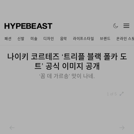
패션
신발
미술
디자인
음악
라이프스타일
브랜드
온라인 스
나이키 코르테즈 ‘트리플 블랙 폴카 도
트’ 공식 이미지 공개
‘꼼 데 가르송’ 맛이 나네.
1 of 5