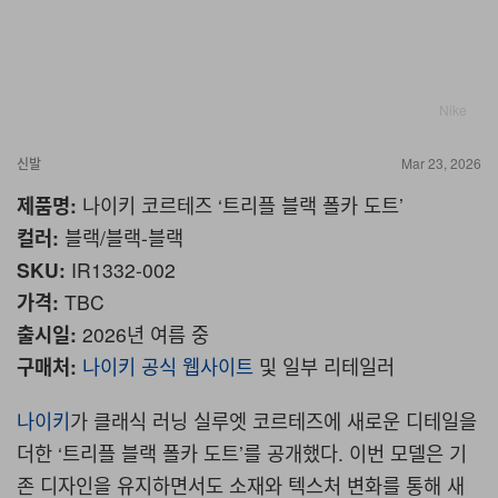
Nike
신발
Mar 23, 2026
제품명
:
나이키 코르테즈
‘
트리플 블랙 폴카 도트
’
컬러
:
블랙
/
블랙
-
블랙
SKU:
IR1332-002
가격
:
TBC
출시일
:
2026
년 여름 중
구매처
:
나이키 공식 웹사이트
및 일부 리테일러
나이키
가 클래식 러닝 실루엣 코르테즈에 새로운 디테일을
더한
‘
트리플 블랙 폴카 도트
’
를 공개했다
.
이번 모델은 기
존 디자인을 유지하면서도 소재와 텍스처 변화를 통해 새