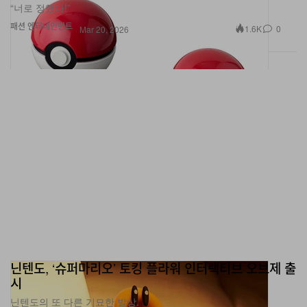
패션
엔터테인먼트
1.6K
0
Mar 20, 2026
닌텐도, ‘슈퍼마리오’ 토킹 플라워 인터랙티브 오브제 출
시
닌텐도의 또 다른 기묘한 발상.
라이프스타일
게임
1.3K
0
Mar 20, 2026