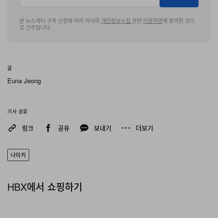
본 뉴스레터 구독 신청에 따라 자사의
개인정보수집
관련
이용약관
에 동의한 것으
로 간주됩니다.
글
Euna Jeong
기사 공유
링크
공유
보내기
더보기
나이키
HBX에서 쇼핑하기