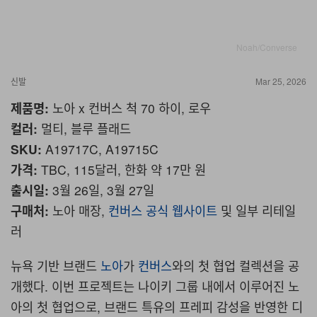
Noah/Converse
신발
Mar 25, 2026
제품명
:
노아
x
컨버스
척
70
하이
,
로우
컬러
:
멀티
,
블루
플래드
SKU:
A19717C, A19715C
가격
:
TBC
, 115달러, 한화
약
17
만
원
출시일
:
3
월
26
일
, 3
월
27
일
구매처
:
노아
매장
,
컨버스
공식
웹사이트
및
일부
리테일
러
뉴욕 기반 브랜드
노아
가
컨버스
와의 첫 협업 컬렉션을 공
개했다
.
이번 프로젝트는 나이키 그룹 내에서 이루어진 노
아의 첫 협업으로
,
브랜드 특유의 프레피 감성을 반영한 디