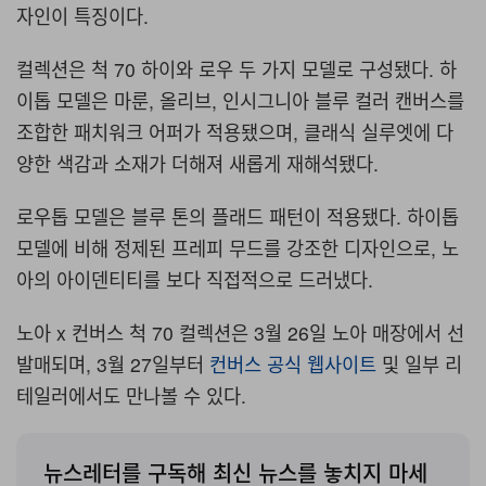
자인이 특징이다
.
컬렉션은 척
70
하이와 로우 두 가지 모델로 구성됐다
.
하
이톱 모델은 마룬
,
올리브
,
인시그니아 블루 컬러 캔버스를
조합한 패치워크 어퍼가 적용됐으며
,
클래식 실루엣에 다
양한 색감과 소재가 더해져 새롭게 재해석됐다
.
로우톱 모델은 블루 톤의 플래드 패턴이 적용됐다
.
하이톱
모델에 비해 정제된 프레피 무드를 강조한 디자인으로
,
노
아의 아이덴티티를 보다 직접적으로 드러냈다
.
노아
x
컨버스 척
70
컬렉션은
3
월
26
일 노아 매장에서 선
발매되며
, 3
월
27
일부터
컨버스 공식 웹사이트
및 일부 리
테일러에서도 만나볼 수 있다.
뉴스레터를 구독해 최신 뉴스를 놓치지 마세