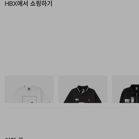
HBX에서 쇼핑하기
INITIAL
INITIAL
INITIAL
Billionaire Boys Club X Initial
Billionaire Boys Club X Initial
Billionaire Boys 
D Cotton T-Shirt 2
D Game Shirt
D Cotton Jacket
쇼핑하기
쇼핑하기
쇼핑하기
이전 글