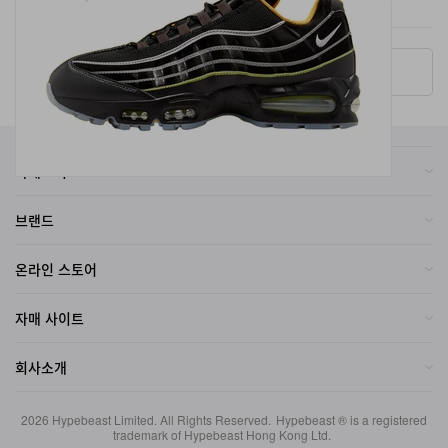
More ▾
카테고리
브랜드
온라인 스토어
자매 사이트
회사소개
2026
Hypebeast Limited
. All Rights Reserved.
Hypebeast ® is a registered
trademark of Hypebeast Hong Kong Ltd.
이용약관
|
개인정보
|
Cookie Policy
|
Investment Disclaimer