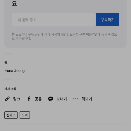
요
구독하기
본 뉴스레터 구독 신청에 따라 자사의
개인정보수집
관련
이용약관
에 동의한 것으
로 간주됩니다.
글
Euna Jeong
기사 공유
링크
공유
보내기
더보기
컨버스
노아