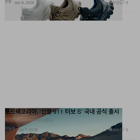
신발
512
0
Apr 8, 2026
포르쉐코리아, ‘신형 911 터보 S’ 국내 공식 출시
제로백 2.5초 911이 온다.
자동차
864
0
Apr 7, 2026