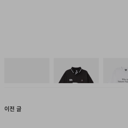
푸마
INITIAL
INITIAL
Speedcat Once-A-Year
Billionaire Boys Club X Initial
Billionaire Boys 
D Game Shirt
D Cotton T-Shirt
쇼핑하기
쇼핑하기
쇼핑하기
이전 글