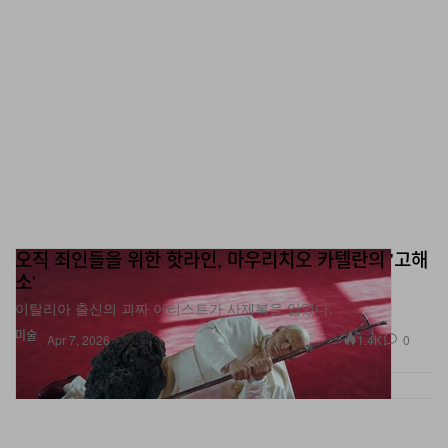
오직 죄인들을 위한 핫라인, 마우리치오 카텔란의 '고해
소'
이탈리아 출신의 괴짜 아티스트가 사제복을 입었다.
미술
1.4K
0
Apr 7, 2026