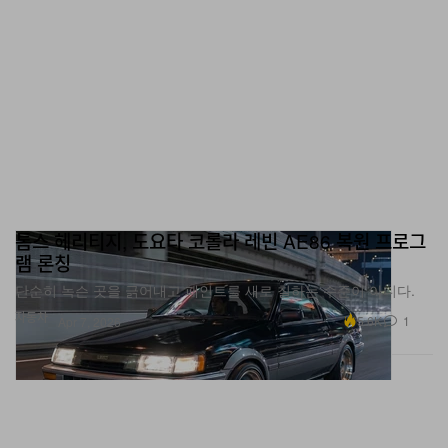
톰스 헤리티지, 도요타 코롤라 레빈 AE86 복원 프로그
램 론칭
단순히 녹슨 곳을 긁어내고 페인트를 새로 칠하는 수준이 아니다.
자동차
5.6K
1
Apr 7, 2026