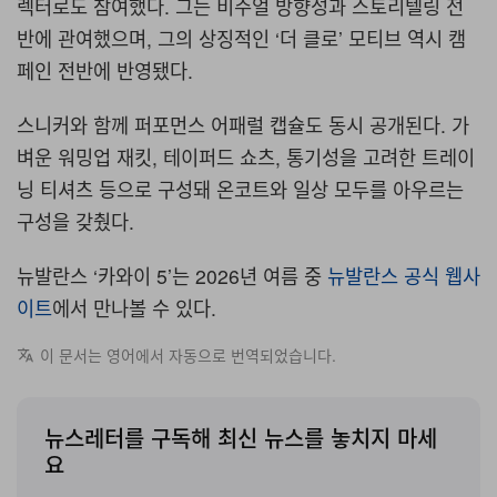
렉터로도 참여했다
.
그는 비주얼 방향성과 스토리텔링 전
반에 관여했으며
,
그의 상징적인
‘
더 클로
’
모티브 역시 캠
페인 전반에 반영됐다
.
스니커와 함께 퍼포먼스 어패럴 캡슐도 동시 공개된다
.
가
벼운 워밍업 재킷
,
테이퍼드 쇼츠
,
통기성을 고려한 트레이
닝 티셔츠 등으로 구성돼 온코트와 일상 모두를 아우르는
구성을 갖췄다
.
뉴발란스
‘
카와이
5’는
2026년 여름 중
뉴발란스 공식 웹사
이트
에서 만나볼 수 있다.
이 문서는 영어에서 자동으로 번역되었습니다.
뉴스레터를 구독해 최신 뉴스를 놓치지 마세
요