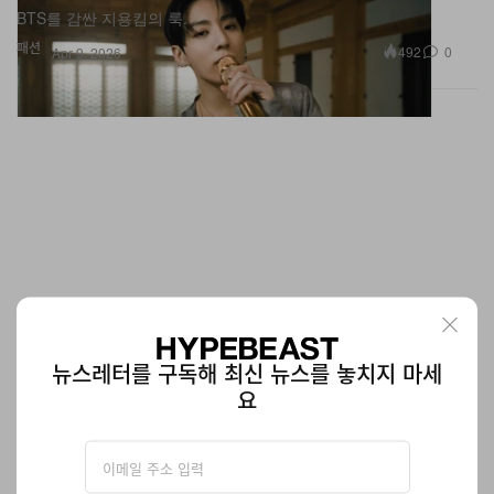
BTS를 감싼 지용킴의 룩.
패션
492
0
Apr 9, 2026
뉴스레터를 구독해 최신 뉴스를 놓치지 마세
요
이지앤아트 2026년 봄, 여름 ‘EASY2’ 컬렉션 공개
‘반팔’은 왜 ‘반팔’일까?