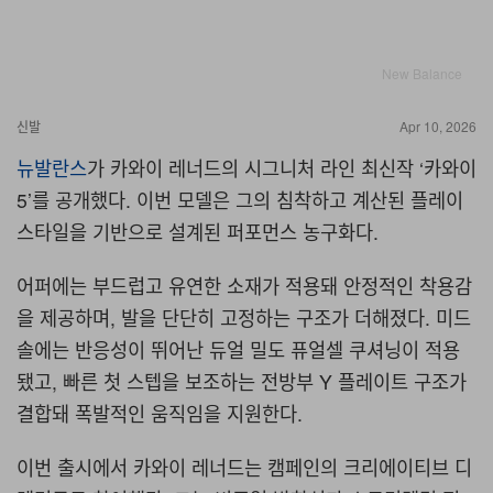
New Balance
신발
Apr 10, 2026
뉴발란스
가 카와이 레너드의 시그니처 라인 최신작
‘
카와이
5’
를 공개했다
.
이번 모델은 그의 침착하고 계산된 플레이
스타일을 기반으로 설계된 퍼포먼스 농구화다
.
어퍼에는 부드럽고 유연한 소재가 적용돼 안정적인 착용감
을 제공하며
,
발을 단단히 고정하는 구조가 더해졌다
.
미드
솔에는 반응성이 뛰어난 듀얼 밀도 퓨얼셀 쿠셔닝이 적용
됐고
,
빠른 첫 스텝을 보조하는 전방부
Y
플레이트 구조가
결합돼 폭발적인 움직임을 지원한다
.
이번 출시에서 카와이 레너드는 캠페인의 크리에이티브 디