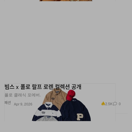
빔스 x 폴로 랄프 로렌 컬렉션 공개
폴로 클래식 포에버.
패션
2.5K
0
Apr 9, 2026