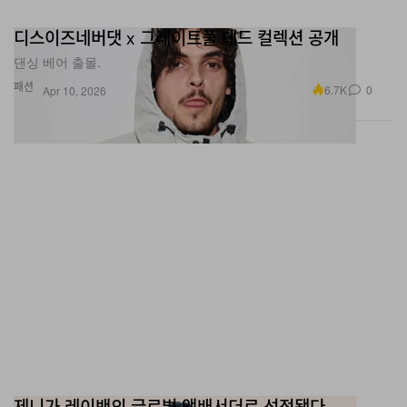
디스이즈네버댓 x 그레이트풀 데드 컬렉션 공개
댄싱 베어 출몰.
패션
6.7K
0
Apr 10, 2026
제니가 레이밴의 글로벌 앰배서더로 선정됐다