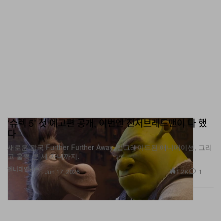
‘슈렉 5’ 첫 예고편 공개, 이번엔 진저브레드맨이 다 했
다
새로운 왕국 Further Further Away, 업그레이드된 애니메이션, 그리
고 훌쩍 큰 세 자녀까지.
엔터테인먼트
1.2K
1
Jun 17, 2026