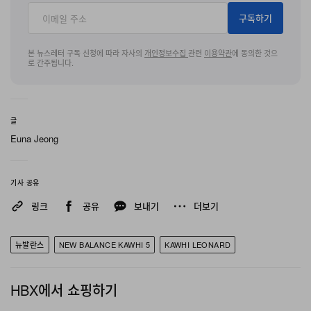
구독하기
본 뉴스레터 구독 신청에 따라 자사의
개인정보수집
관련
이용약관
에 동의한 것으
로 간주됩니다.
글
Euna Jeong
기사 공유
링크
공유
보내기
더보기
뉴발란스
NEW BALANCE KAWHI 5
KAWHI LEONARD
HBX에서 쇼핑하기