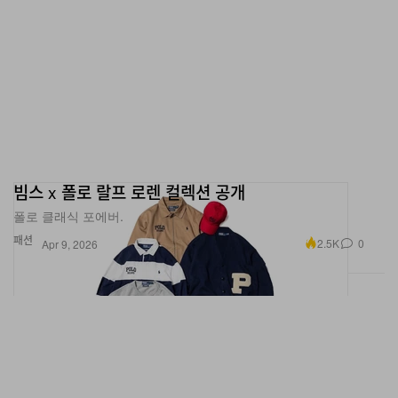
빔스 x 폴로 랄프 로렌 컬렉션 공개
폴로 클래식 포에버.
패션
2.5K
0
Apr 9, 2026