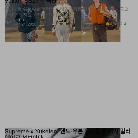
Vuitton SS27 컬렉션
테크니컬 웨트슈트와 럭셔리 테일러링을 결합한 런웨이에 대규모
라이브·뮤지컬 쇼케이스가 더해졌다.
패션
4.7K
4
Jun 24, 2026
Supreme x Yuketen, 핸드‑우븐 Leo를 세 가지 컬러
웨이로 선보이다