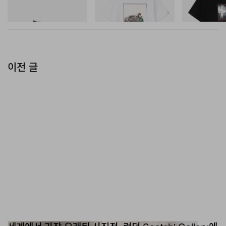
Hayward Gallery
쇼핑하기
#1
쇼핑하기
Southbank Centre,
쇼핑하기
Belvedere Rd,
London SE1 8XX,
United Kingdom
이전 글