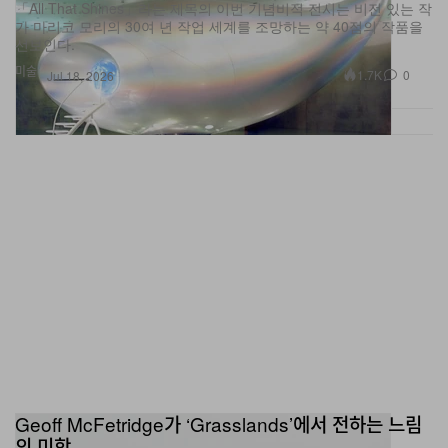
「All That Shines」라는 제목의 이번 기념비적 전시는 비전 있는 작
가 마리코 모리의 30여 년 작업 세계를 조망하는 약 40점의 작품을
선보인다.
미술
1.7K
0
Jul 18, 2026
Geoff McFetridge가 ‘Grasslands’에서 전하는 느림
의 미학