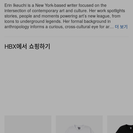
Erin Ikeuchi is a New York-based writer focused on the
중력을 거스르는 “Mount Moriah at the Gate of the
intersection of contemporary art and culture. Her work spotlights
Ghetto”(2022)는 하늘에서 곧장 떨어져 바닥 타일과 불과
stories, people and moments powering art’s new league, from
icons to underground legends. Her formal background in
몇 센티미터를 남겨둔 채 세 번째 공간을 집어삼킨다.
anthropology informs a curious, cross-cultural eye for ar…
더 보기
이번 회고전의 마지막을 채우는 것은 지난 10년간 제작된
HBX에서 쇼핑하기
회화와 조각들이다. 실리콘과 레진, 안료로 구현한 잔해들
은 활짝 벌어진 신체와 장기를 연상시키며, 폭력적 이미지
의 범람으로 규정된 우리의 현재를 응시한다.
기획자 Ralph Rugoff의 말처럼, 처음부터 끝까지 Kapoor
의 작업은 불안과 놀라움을 자극하며 “숭고함과 극단적 혐
오, 영적 경험과 육체적 경험 사이에 놓인 놀라운 연관성을
드러낸다.”
예매는 사우스뱅크 센터
웹사이트
에서 할 수 있다.
푸마
INITIAL
INITIAL
H-Street Once-A-Year
Billionaire Boys Club X Initial
BILLIONAIRE 
D Cotton T-Shirt 2
INITIAL D COT