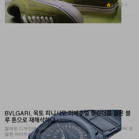
신발
3.1K
1
Jun 24, 2026
BVLGARI, 옥토 피니시모 퍼페추얼 캘린더를 짙은 블
루 톤으로 재해석하다
절제된 디자인에 뛰어난 활용도를 더한 타임피스, 데일리 룩부터 포
멀한 자리까지 완벽 소화.