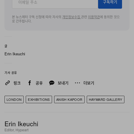
구독하기
기관이 그의 첫 영국 회고전을 선보인 지 거의 30년 만으
로, 이번 사우스뱅크 센터 복귀전은 감각을 뒤흔드는 신작
본 뉴스레터 구독 신청에 따라 자사의
개인정보수집
관련
이용약관
에 동의한 것으
과 기념비적 작업들을 함께 배치해 이전보다 더 혼란스럽
로 간주됩니다.
고 육체적이며, 한층 섬뜩한 분위기를 자아낸다.
10월 18일까지 이어지는 이번 전시는 Kapoor가 ‘사물의
글
Erin Ikeuchi
공간’이라 부르는 개념, 즉 물질성과 환영의 경계에 서 있는
작업들에 대한 그의 집요한 매혹을 깊이 파고든다. 브루탈
리스트 인테리어를 통째로 집어삼키는 Vantablack의 블랙
기사 공유
홀부터 테라스에 자리한 거울 같은 포털에 이르기까지, 눈
링크
공유
보내기
더보기
앞에 펼쳐진 어떤 것도 그대로 믿기 어렵다.
LONDON
EXHIBITIONS
ANISH KAPOOR
HAYWARD GALLERY
세 점의 대형 설치작업이 전시의 축을 이룬다. 한 전시실은
바닥과 천장 사이를 팽창한 PVC 막이 가득 채우며, 자아와
스케일에 대한 감각 자체를 의심하게 만든다. 또 다른 공간
Erin Ikeuchi
Editor, Hypeart
에는 피로 물든 산악 지형 같은 경계가 구불구불 이어지고,