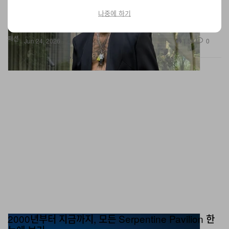
포토그래퍼 Sir Don McCullin, 영화감독이자 DJ Don Letts, 화가
나중에 하기
Danny Fox를 담은 포트레이트 시리즈로 6월 25일 쇼에 앞서 공개
되는 Givenchy Men’s 캠페인.
패션
1.5K
0
Jun 24, 2026
2000년부터 지금까지, 모든 Serpentine Pavilion 한