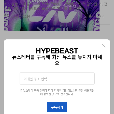
초고성능 사이클웨어가 Paris Fashion Week에서 첫 공개된 뒤, 전
세계 150세트 한정으로 울트라 리미티드 출시된다.
패션
795
0
Jun 25, 2026
뉴스레터를 구독해 최신 뉴스를 놓치지 마세
요
본 뉴스레터 구독 신청에 따라 자사의
개인정보수집
관련
이용약관
에 동의한 것으로 간주됩니다.
지방시, Juergen Teller와 손잡고 선보이는 Sarah
구독하기
Burton의 첫 맨즈 캠페인