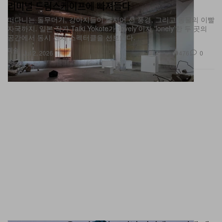
떠다니는 돌무더기, 강아지들이 줄지어 선 풍경, 그리고 동물의 이빨
자국까지. 일본 작가 Taiki Yokote가 ‘lovely’이자 ‘lonely’한 두 곳의
공간에서 동시 전시 스펙터클을 선보인다.
미술
476
0
Jul 2, 2026
UNNA SS27, 울트라 라이트 러닝 기어에 ‘90년대 레
트로 무드 풀장착