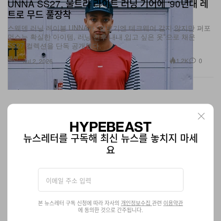
스웨덴 러닝 레이블 UNNA가 “겉보기엔 테크웨어 같지 않지만 퍼포
먼스는 확실한 아이템, 러닝 전후 내내 입고 싶은 옷”으로 채운
SS27 컬렉션을 단독 공개했다.
패션
1.2K
0
Jul 2, 2026
뉴스레터를 구독해 최신 뉴스를 놓치지 마세
요
본 뉴스레터 구독 신청에 따라 자사의
개인정보수집
관련
이용약관
에 동의한 것으로 간주됩니다.
Brenda La Latina와 함께하는 havaianas