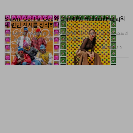
Slawn, Central Cee와 Clint419, Hassan Hajjaj의
새 런던 전시를 장식하다
‘My London Rockstars, End to Estates’ 전이 7월 13일, 본드 스트리
트의 Sotheby’s Story Café에서 막을 올린다.
미술
1.5K
0
Jul 1, 2026