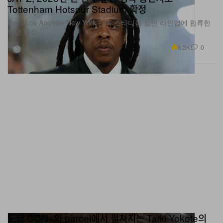
Paris·Los Angeles·New York 단독 스타디움 공연 라인업에 합류한
런던 일정.
음악
6.3K
0
Jul 8, 2026
도쿄 CON_와 parcel에서 펼쳐지는 Taiki Yokote의
리미널 드림스케이프에 빠져들다