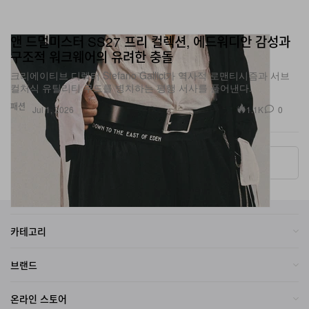
앤 드멀미스터 SS27 프리 컬렉션, 에드워디안 감성과
구조적 워크웨어의 유려한 충돌
크리에이티브 디렉터 Stefano Gallici가 역사적 로맨티시즘과 서브
컬처식 유틸리티 무드를 병치하는 평행 서사를 풀어낸다.
패션
1.1K
0
Jul 1, 2026
More ▾
카테고리
브랜드
온라인 스토어