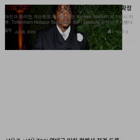
매진과 화려한 게스트로 화제를 모은 Yankee Stadium 레지던시 이
JAŸ-Z의 상징적인 두 장의 사진을 그대로 재현한 것이다.
후, Tottenham Hotspur Stadium과 SoFi Stadium 공연이 추가됐다.
Assouline의
Book of HOV
역시 지난해 발간본이 함께 전
음악
1.1K
0
Jul 28, 2026
시되어 있다.
Smack Mellon
92 Plymouth Street, Brooklyn, NY 11201
2026년 6월 25일–7월 5일
오전 11시–오후 7시
Brooklyn 공공도서관 카드
JAŸ-Z, ‘JAŸ-Z30’ 역대급 머치 컬렉션 전격 드롭
HOV의 양키 스타디움 3일 연속 공연을 위해 준비된 초호화 머치 풀