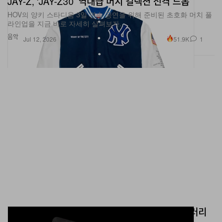
라인업을 지금 바로 자세히 살펴보자.
음악
51.9K
1
Jul 12, 2026
Roc Nation
HOV와 Brooklyn 도서관의 두 번째 협업 프로젝트가 공개
됐다. 그리고 물론, 이번에는
Reasonable Doubt
및
The
Blueprint
에서 영감을 받은 카드가 뉴욕 거주자라면 누구
나 무료로 제공된다.
2026년 6월 25일부터 이용 가능
Central Library (10 Grand Army Plaza, Brooklyn,
NY 11238)
Brooklyn Public Library, 한정판 JAŸ-Z 라이브러리
Marcy Branch (617 DeKalb Avenue, Brooklyn, NY
카드 출시
11216)
래퍼의 데뷔 앨범 ‘Reasonable Doubt’ 30주년을 기념해 공개된 이