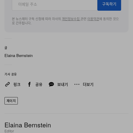
구독하기
Roc Nation
본 뉴스레터 구독 신청에 따라 자사의
개인정보수집
관련
이용약관
에 동의한 것으
로 간주됩니다.
단 이틀간, Roc Nation은 Manhattan Lower East Side
에 위치한 폐쇄된 Bowery Station을 새롭게 단장해 다시
문을 열었다. 오랜 역사를 지닌 이 지하 공간은 완전히 새
글
모습의 ‘리빙 아카이브’로 탈바꿈해, 지금의 모습은 마치
Elaina Bernstein
Reasonable Doubt
시기의 New York City를 그대로 옮
겨 놓은 듯, JAŸ-Z 데뷔 앨범의 의미와 1990년대 중후반
기사 공유
까지의 상승 곡선을 기록한다. 역 메자닌을 따라 내려가면,
링크
공유
보내기
더보기
다섯 량의 열차 객차 벽면 전체를 가득 채운 음악과 비주얼
—퍼포먼스 영상, 뮤직비디오, 인터뷰 등—과 새롭게 발굴
제이지
된 아카이브 영상이 끊임없이 상영되고, 초기 커리어의 기
념품들이 곳곳에 흩어져 있다. 오감을 자극하는 이 멀티센
Elaina Bernstein
서리 경험 속에서는
Reasonable Doubt
가 배경으로 흐르
Editor
는 가운데, 앨범 롤아웃 당시의 오리지널 아티팩트들이 관