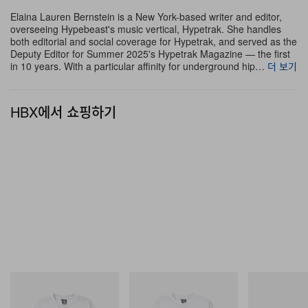
Elaina Lauren Bernstein is a New York-based writer and editor,
람객을 맞이한다. 방문객들은 또 JAŸ-Z의 커리어와 카탈로
overseeing Hypebeast's music vertical, Hypetrak. She handles
그와 연결된 상징적인 NYC 장소와 이정표, 순간들을 표시
both editorial and social coverage for Hypetrak, and served as the
Deputy Editor for Summer 2025's Hypetrak Magazine — the first
한 커스텀 JAŸ-Z30 지하철 노선도도 받아 갈 수 있었다.
in 10 years. With a particular affinity for underground hip…
더 보기
Bowery Station
HBX에서 쇼핑하기
10 Kenmare, New York, NY 10012
2026년 6월 25–26일
오전 11시–오후 8시
Brooklyn
Reasonable Doubt
팝업
1 of 7
INITIAL
INITIAL
푸마
Billionaire Boys Club X Initial
Billionaire Boys Club X Initial
Speedcat Once
D Cotton T-Shirt 2
D Cotton T-Shirt 3