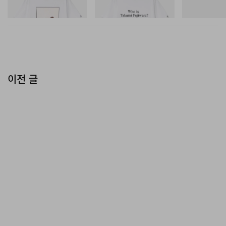
쇼핑하기
쇼핑하기
쇼핑하기
이전 글
n
Roc Nation
걱정은 금물. Brooklyn 팝업은 Manhattan 팝업보다 훨씬
더 오래 문을 연다. DUMBO 중심부에 자리한 두 번째
Reasonable Doubt
전시는, 뮤직비디오 “Dead
Presidents”에 외관이 등장했던 옛 보일러 하우스 내부라
는 익숙한 공간에서 펼쳐진다. Roc Nation과 Apple
Music이 함께 주도한 이 노스텔직한 공간에 들어서면, 의
류와 액세서리, 음악, 컬렉터블 등으로 구성된 큐레이션이
전면에 전시되고, 후면 벽을 가득 채운 대형 아트 인스톨레
이션이 시선을 사로잡는다. 블랙 톤으로 연출된 이 전시는
JAY-Z, ‘JAŸ-Z 30’ 런던·로스앤젤레스 공연 추가 확정
Brooklyn Marcy Houses 앞에서 촬영된, 1990년대 후반