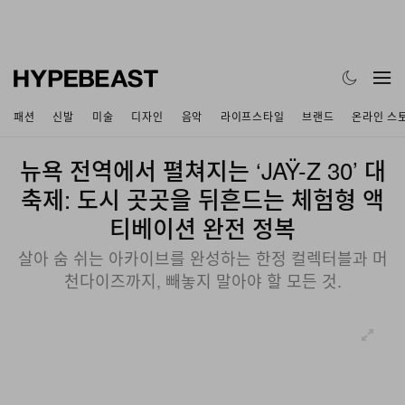
패션
신발
미술
디자인
음악
라이프스타일
브랜드
온라인 스
뉴욕 전역에서 펼쳐지는 ‘JAŸ-Z 30’ 대
축제: 도시 곳곳을 뒤흔드는 체험형 액
티베이션 완전 정복
살아 숨 쉬는 아카이브를 완성하는 한정 컬렉터블과 머
천다이즈까지, 빼놓지 말아야 할 모든 것.