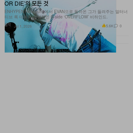
ENHYPEN Heeseung에서 EVAN으로 돌아온 그가 들려주는 얼터너
티브 록 데뷔와 감성적인 B-side ‘OVERFLOW’ 비하인드.
음악
5.6K
0
Jul 1, 2026
HYACYN ‘REF 11211’ SS27 컬렉션, 슬림 실루엣과