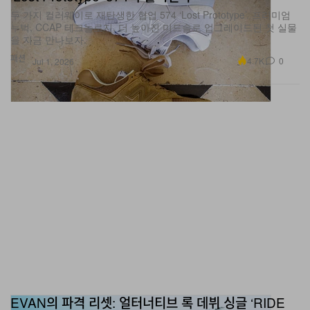
누벅, CCAP 테크놀로지, 더 높아진 미드솔로 업그레이드된 첫 실물
을 지금 만나보자.
패션
4.7K
0
Jul 1, 2026
EVAN의 파격 리셋: 얼터너티브 록 데뷔 싱글 ‘RIDE
OR DIE’의 모든 것