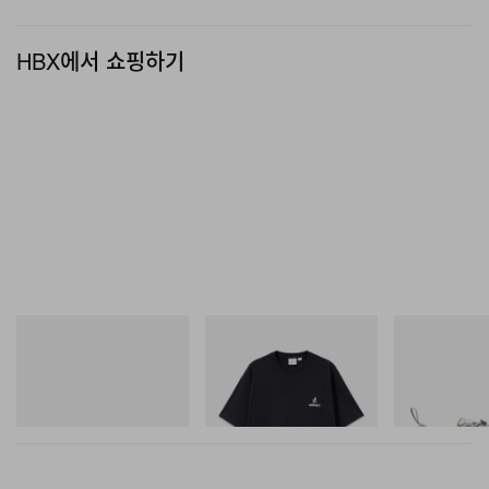
UNNA의 Spring/Summer 2027 컬렉션은 2027년 봄,
HBX에서 쇼핑하기
브랜드 공식 웹스토어와 전 세계 주요 셀렉트 리테일러를
통해 출시될 예정이다.
아디다스 오리지널스
그라미치
Merrell 1TRL
Handball Spezial Loafer
One Point Logo Tee
Merrell 1TRL X
Shoes
Mini Cham Sto
쇼핑하기
TEX®
쇼핑하기
쇼핑하기