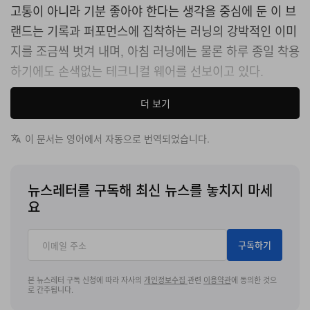
고통이 아니라 기분 좋아야 한다는 생각을 중심에 둔 이 브
랜드는 기록과 퍼포먼스에 집착하는 러닝의 강박적인 이미
지를 조금씩 벗겨 내며, 아침 러닝에는 물론 하루 종일 착용
하기에도 손색없는 테크니컬 웨어를 선보이고 있다.
이번 라인은 레트로 스포츠웨어에서 깊은 영감을 받아 90
더 보기
년대식 실루엣에 오늘날의 실제 움직임에 최적화된 현대적
이 문서는 영어에서 자동으로 번역되었습니다.
인 기능성 원단을 매치했다. 그 조합은 브랜드의 시그니처
스트라이프 셔츠를 루즈하고 빈티지하게 업데이트한 새로
운 Wavy 90’s 티셔츠에서 특히 도드라진다. 복고적인 스
뉴스레터를 구독해 최신 뉴스를 놓치지 마세
타일링 아래에서 소재가 이 컬렉션의 진짜 무게를 떠안는
요
다. 반팔과 롱슬리브로 구성된 새로운 Feather 패밀리는
가볍고 거의 메쉬에 가까운 터치감을 지닌 재생 폴리에스
구독하기
터, 이탈리아산 Econyl로 제작되었다.
본 뉴스레터 구독 신청에 따라 자사의
개인정보수집
관련
이용약관
에 동의한 것으
로 간주됩니다.
하의 라인에서는 Run Wild 패밀리가 은은한 플리츠와 내