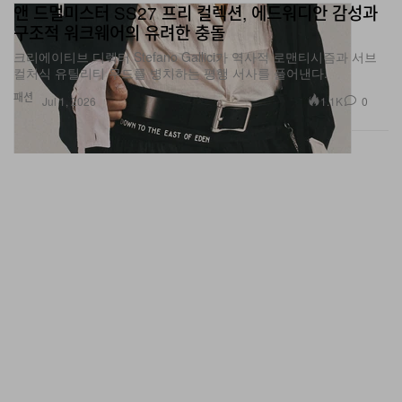
구조적 워크웨어의 유려한 충돌
크리에이티브 디렉터 Stefano Gallici가 역사적 로맨티시즘과 서브
컬처식 유틸리티 무드를 병치하는 평행 서사를 풀어낸다.
패션
1.1K
0
Jul 1, 2026
나이키 ‘What The LA’ 에어 포스 1, 올 홀리데이 시즌