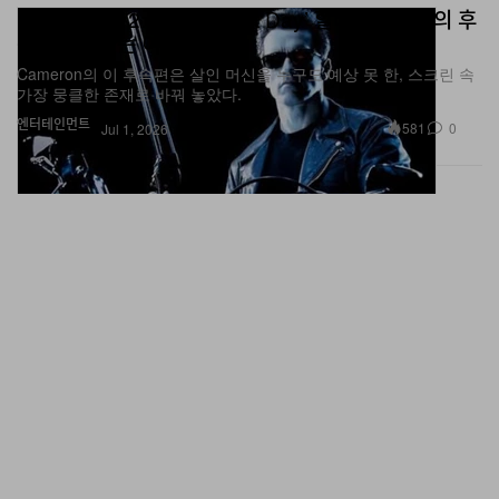
속편으로 남는 이유
Cameron의 이 후속편은 살인 머신을 누구도 예상 못 한, 스크린 속
가장 뭉클한 존재로 바꿔 놓았다.
엔터테인먼트
581
0
Jul 1, 2026
Slawn, Central Cee와 Clint419, Hassan Hajjaj의