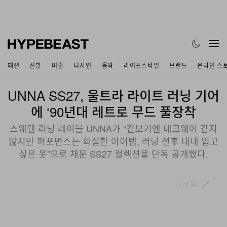
패션
신발
미술
디자인
음악
라이프스타일
브랜드
온라인 스
UNNA SS27, 울트라 라이트 러닝 기어
에 ‘90년대 레트로 무드 풀장착
스웨덴 러닝 레이블 UNNA가 “겉보기엔 테크웨어 같지
않지만 퍼포먼스는 확실한 아이템, 러닝 전후 내내 입고
싶은 옷”으로 채운 SS27 컬렉션을 단독 공개했다.
1 of 34