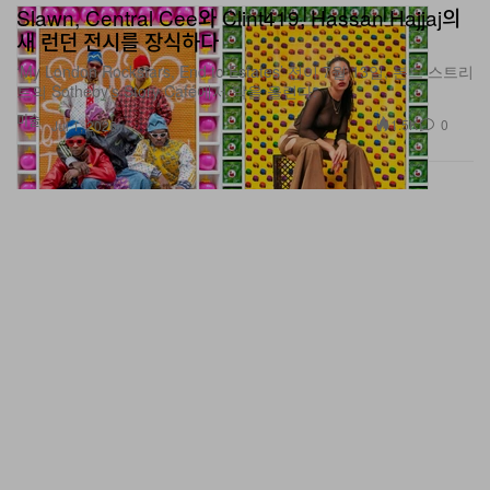
새 런던 전시를 장식하다
‘My London Rockstars, End to Estates’ 전이 7월 13일, 본드 스트리
트의 Sotheby’s Story Café에서 막을 올린다.
미술
1.5K
0
Jul 1, 2026
앤 드멀미스터 SS27 프리 컬렉션, 에드워디안 감성과