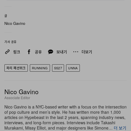
장 테크니컬 벨트를 더한 보드 쇼츠 무드의 아이템을 선보
인다. Run Wild 팬츠는 하단 부분을 지퍼로 탈착해 3/4 기
글
장으로 변형할 수 있으며, 컬렉션의 아우터웨어는 쌀쌀한
Nico Gavino
스타트와 쿨다운, 러닝 이후의 다채로운 레이어링을 위해
설계된 메리노 혼방 후디 Merino Sport Zip으로 마무리된
기사 공유
다.
링크
공유
보내기
더보기
엄선된 EU 공장에서 생산되는 이 컬렉션에서 브랜드는 더
하는 것보다 덜어내는 데 방점을 찍었다. “SS27에서는 무
파리 패션위크
RUNNING
SS27
UNNA
언가를 더하기보다 줄이는 데 초점을 맞췄습니다”라고 설
립자이자 크리에이티브 디렉터 John-Ruben Holtback은
Nico Gavino
설명한다. “더 가볍고, 더 단순하며, 더 다재다능하게 느껴
Associate Editor
지는 제품을 만드는 것. 겉으로 보기에는 꼭 테크니컬해 보
Nico Gavino is a NYC-based writer with a focus on the intersection
이지 않지만 확실한 기능성을 갖춘 피스, 러닝 전 집을 나설
of pop culture and men’s style. He has written more than 1,000
articles on Hypebeast in the last 2 years, spanning industry news,
때부터 러닝이 끝난 뒤까지 계속 입고 싶어지는 옷을 지향
interviews, and long-form pieces. Interviews include Takashi
했습니다.”
Murakami, Missy Elliot, and major designers like Simone…
더 보기