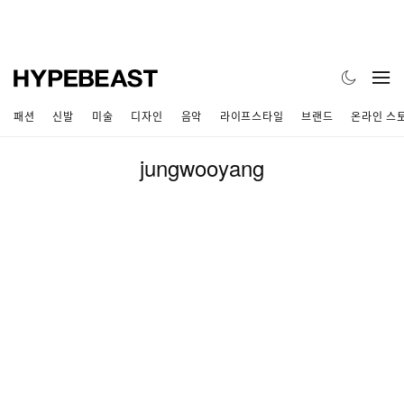
패션
신발
미술
디자인
음악
라이프스타일
브랜드
온라인 스
jungwooyang