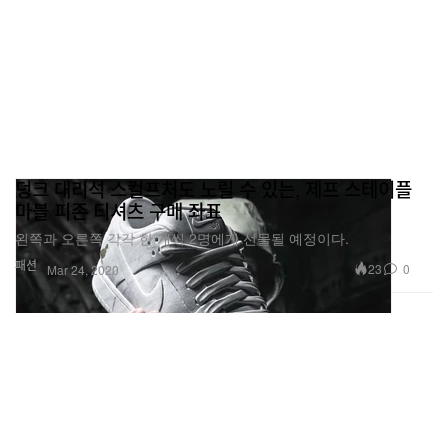
덩크 대리석 스컬프처도 노릴 수 있는, 제프 스테이플
마블 피존 티셔츠 구매 좌표
왼쪽과 오른쪽 각각 한 개씩 2명에게 선물될 예정이다.
패션
23
0
Mar 24, 2020