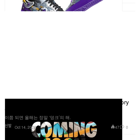
나이키, '덩크'의 역사를 다룬 다큐멘터리 'The Story
of Dunk' 트레일러 공개
이쯤 되면 올해는 정말 ‘덩크’의 해.
신발
47
0
Oct 14, 2020