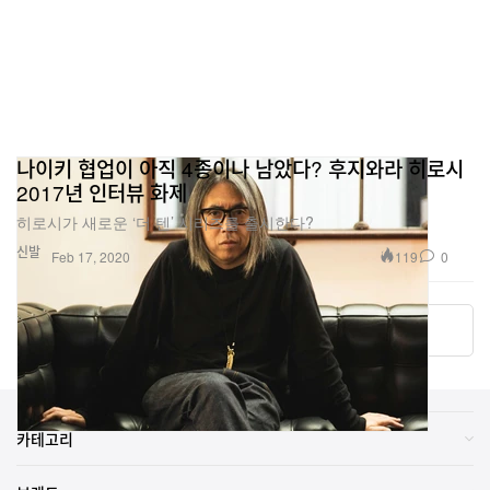
나이키 협업이 아직 4종이나 남았다? 후지와라 히로시
2017년 인터뷰 화제
히로시가 새로운 ‘더 텐’ 시리즈를 출시한다?
신발
119
0
Feb 17, 2020
더 알아보기
카테고리