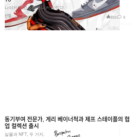
나이키가 고소한 스니커도 있다.
신발
653
0
Jun 5, 2021
동기부여 전문가, 게리 베이너척과 제프 스테이플의 협
업 컬렉션 출시
실물과 NFT, 두 가지.