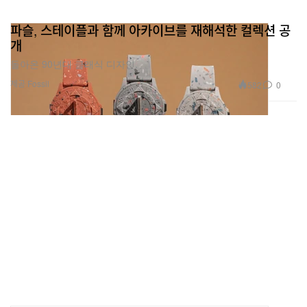
파슬, 스테이플과 함께 아카이브를 재해석한 컬렉션 공
개
돌아온 90년대 클래식 디자인.
제공 Fossil
582
0