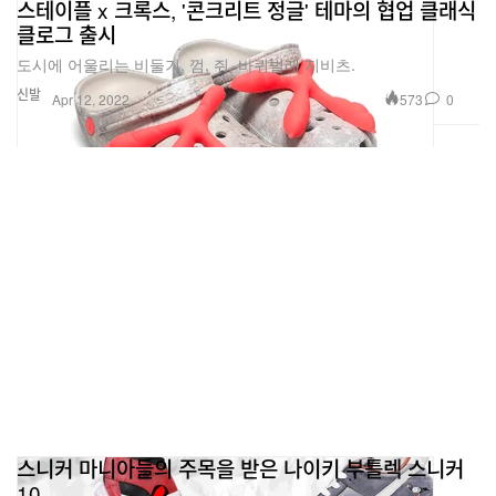
스테이플 x 크록스, '콘크리트 정글' 테마의 협업 클래식
클로그 출시
도시에 어울리는 비둘기, 껌, 쥐, 바퀴벌레 지비츠.
신발
573
0
Apr 12, 2022
스니커 마니아들의 주목을 받은 나이키 부틀렉 스니커
10