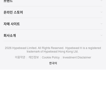
브랜드
온라인 스토어
자매 사이트
회사소개
2026
Hypebeast Limited
. All Rights Reserved.
Hypebeast ® is a registered
trademark of Hypebeast Hong Kong Ltd.
이용약관
|
개인정보
|
Cookie Policy
|
Investment Disclaimer
한국어