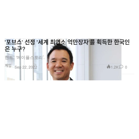
'포브스' 선정 '세계 최연소 억만장자'를 획득한 한국인
은 누구?
힌트: ‘메이플스토리’.
게임
1.2K
0
Sep 22, 2022