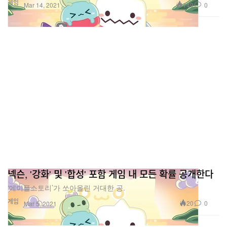
게임
149
0
Mar 14, 2021
넥슨, '강화' 및 '합성' 포함 게임 내 모든 확률 공개한다
‘메이플스토리’가 쏘아올린 거대한 공.
게임
20
0
Mar 5, 2021