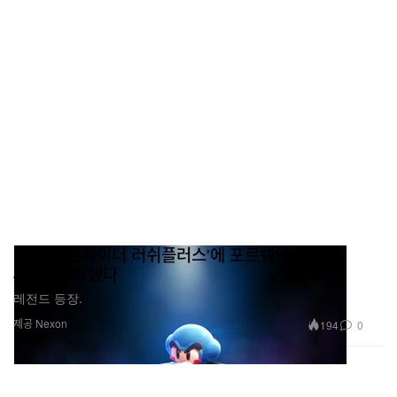
넥슨 '카트라이더 러쉬플러스'에 포르쉐의 '타이칸
4S'가 등장했다
레전드 등장.
제공 Nexon
194
0