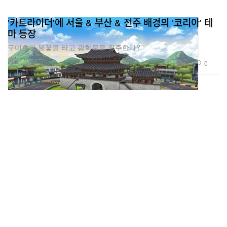
'카트라이더'에 서울 & 부산 & 전주 배경의 ‘코리아' 테
마 등장
구미호가 불꽃을 타고 광화문을 질주한다?
게임
341
0
Jul 6, 2021