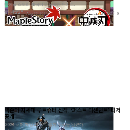
메이플 스토리 캐릭터로 등장한 탄지로.
엔터테인먼트
47.8K
0
Aug 22, 2024
넥슨의 차세대 루트슈터 신작, ‘퍼스트 디센던트’ 티저
공개
‘2024 서머 게임 페스트’ 참가 소식을 알렸다.