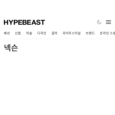
패션
신발
미술
디자인
음악
라이프스타일
브랜드
온라인 스
넥슨