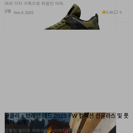
신발
3.3K
0
Nov 5, 2023
오클리 x 브레인 데드 2023 FW 컬렉션 선글라스 및 풋
웨어 공개
강렬한 컬러로 재해석한 아이재킷과 서브제로 실루엣.
패션
3.5K
0
Nov 4, 2023