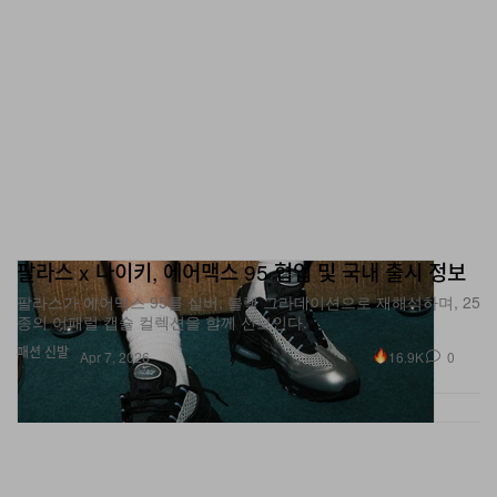
팔라스 x 나이키, 에어맥스 95 협업 및 국내 출시 정보
팔라스가 에어맥스 95를 실버, 블랙 그라데이션으로 재해석하며, 25
종의 어패럴 캡슐 컬렉션을 함께 선보인다.
패션
신발
16.9K
0
Apr 7, 2026