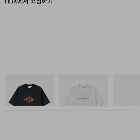
HBX에서 쇼핑하기
그라미치
그라미치
아디다스 오리지
Flame Tee
Vase Tee
Handball Spezia
Shoes
쇼핑하기
쇼핑하기
쇼핑하기
이전 글