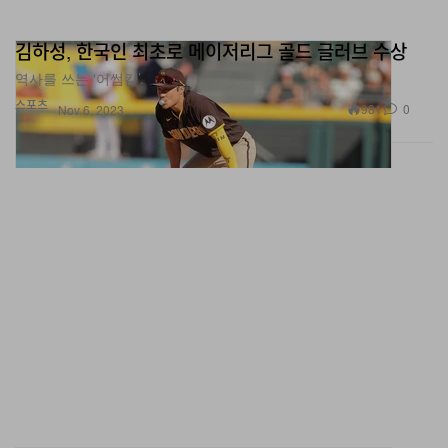
김하성, 한국인 최초로 메이저리그 골드 글러브 수상
역사를 쓰는 ‘어썸킴’.
스포츠
981
0
Nov 6, 2023
신카이 마코토의 작품을 총망라하는 전시가 로스앤젤레