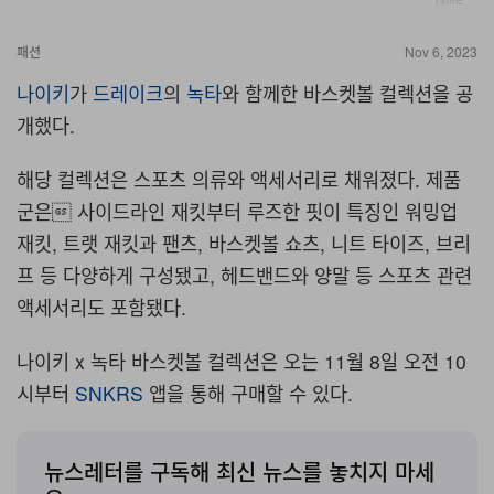
패션
Nov 6, 2023
나이키
가
드레이크
의
녹타
와 함께한 바스켓볼 컬렉션을 공
개했다.
해당 컬렉션은 스포츠 의류와 액세서리로 채워졌다. 제품
군은 사이드라인 재킷부터 루즈한 핏이 특징인 워밍업
재킷, 트랫 재킷과 팬츠, 바스켓볼 쇼츠, 니트 타이즈, 브리
프 등 다양하게 구성됐고, 헤드밴드와 양말 등 스포츠 관련
액세서리도 포함됐다.
나이키 x 녹타 바스켓볼 컬렉션은 오는 11월 8일 오전 10
시부터
SNKRS
앱을 통해 구매할 수 있다.
뉴스레터를 구독해 최신 뉴스를 놓치지 마세