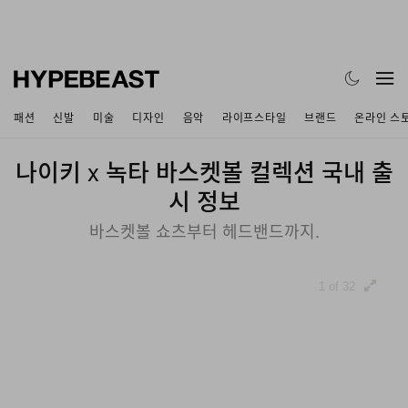
패션
신발
미술
디자인
음악
라이프스타일
브랜드
온라인 스
나이키 x 녹타 바스켓볼 컬렉션 국내 출
시 정보
바스켓볼 쇼츠부터 헤드밴드까지.
1 of 32