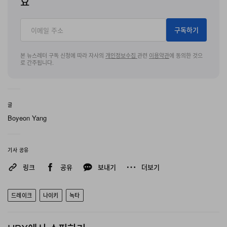
요
구독하기
본 뉴스레터 구독 신청에 따라 자사의
개인정보수집
관련
이용약관
에 동의한 것으
로 간주됩니다.
글
Boyeon Yang
기사 공유
링크
공유
보내기
더보기
드레이크
나이키
녹타