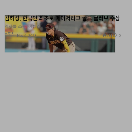
김하성, 한국인 최초로 메이저리그 골드 글러브 수상
역사를 쓰는 ‘어썸킴’.
스포츠
981
0
Nov 6, 2023
신카이 마코토의 작품을 총망라하는 전시가 로스앤젤레