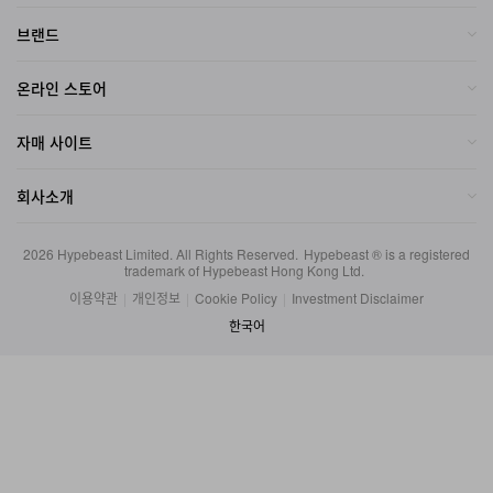
브랜드
온라인 스토어
자매 사이트
회사소개
2026
Hypebeast Limited
. All Rights Reserved.
Hypebeast ® is a registered
trademark of Hypebeast Hong Kong Ltd.
이용약관
|
개인정보
|
Cookie Policy
|
Investment Disclaimer
한국어