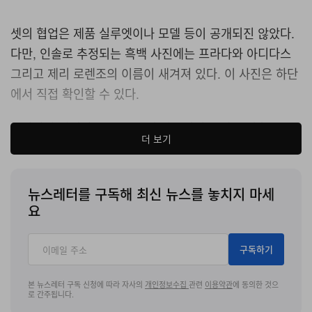
셋의 협업은 제품 실루엣이나 모델 등이 공개되진 않았다.
다만, 인솔로 추정되는 흑백 사진에는 프라다와 아디다스
그리고 제리 로렌조의 이름이 새겨져 있다. 이 사진은 하단
에서 직접 확인할 수 있다.
프라다와 아디다스는 2019년 파트너십을 맺은 이후 공동
더 보기
신발 및 액세서리를 출시했다. 제리 로렌조와 아디다스 역
시 2020년 장기 파트너십을 체결하고, 새로운 라인 피어
오브 갓 애슬레틱을 공개했다. 피어 오브 갓 애슬레틱의 첫
뉴스레터를 구독해 최신 뉴스를 놓치지 마세
제품은 2023년 홀리데이 시즌 출시될 전망이다.
요
구독하기
본 뉴스레터 구독 신청에 따라 자사의
개인정보수집
관련
이용약관
에 동의한 것으
로 간주됩니다.