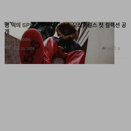
영 떡의 SP5DER x 아디다스 오리지널스 첫 컬렉션 공
개
I Love Sp5der.
패션
566
0
Feb 25, 2026