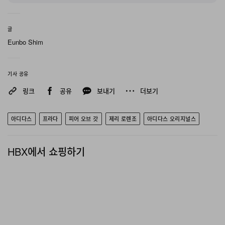
글
Eunbo Shim
기사 공유
링크
공유
보내기
더보기
View this post on Instagram
아디다스
프라다
피어 오브 갓
제리 로렌조
아디다스 오리지널스
HBX에서 쇼핑하기