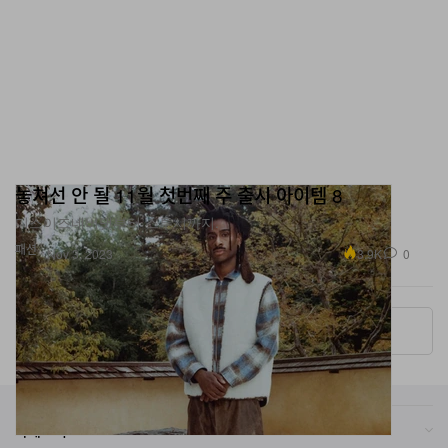
놓쳐선 안 될 11월 첫번째 주 출시 아이템 8
디스이즈네버댓부터 스투시까지.
패션
3.9K
0
Nov 3, 2023
More ▾
카테고리