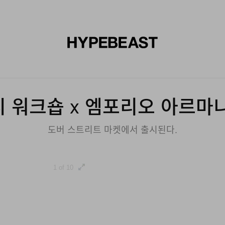
신발
미술
디자인
음악
라이프스타일
브랜드
온라
 워크숍 x 엠포리오 아르마
도버 스트리트 마켓에서 출시된다.
1 of 10