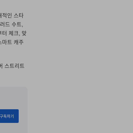
대적인 스타
러드 수트,
터 체크, 맞
스마트 캐주
도버 스트리트
구독하기