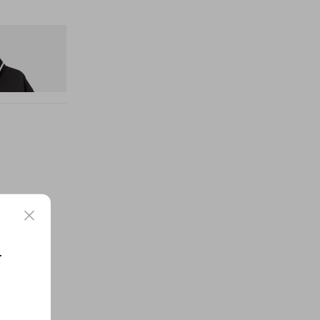
nitial D Game
요