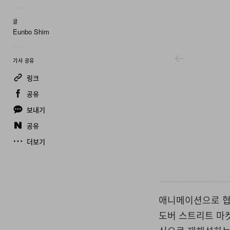
글
Eunbo Shim
기사 공유
링크
공유
보내기
공유
더보기
Our Legacy Work Shop X Emporio Armani
애니메이션으로 
도버 스트리트 마