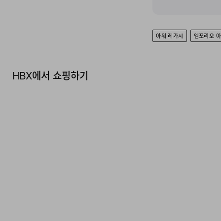
아워 레가시
엠포리오 
HBX에서 쇼핑하기