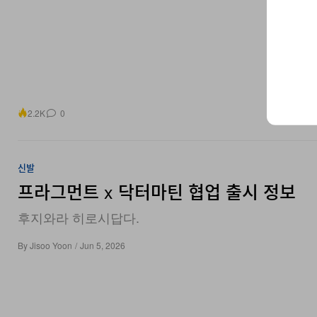
2.2K
0
신발
프라그먼트 x 닥터마틴 협업 출시 정보
후지와라 히로시답다.
By
Jisoo Yoon
/
Jun 5, 2026