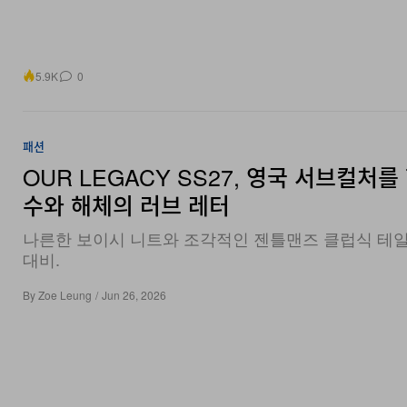
5.9K
0
패션
OUR LEGACY SS27, 영국 서브컬처를
수와 해체의 러브 레터
나른한 보이시 니트와 조각적인 젠틀맨즈 클럽식 테
대비.
By
Zoe Leung
/
Jun 26, 2026
2.3K
0