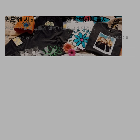
윈드 앤 씨 x 데 라 소울 캡슐 컬렉션이 출시
전설적인 힙합 그룹의 앨범 아트워크가 담겼다.
패션
1.0K
0
Jun 7, 2026
아디다스 오리지널스 x 윌리 차바리아 ‘러브 프리베일