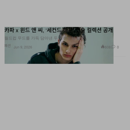
카파 x 윈드 앤 씨, ‘세컨드 하프’ 캡슐 컬렉션 공개
월드컵 무드를 가득 담아낸 두 브랜드의 협업.
패션
608
0
Jun 9, 2026