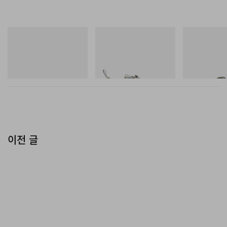
아디다스 오리지널스
Merrell 1TRL
Merrell 1TRL
Handball Spezial Loafer
Merrell 1TRL X Perks And
Merrell 1TRL X
Shoes
Mini Cham Storm GORE-
Mini Hydro Nex
TEX®
쇼핑하기
쇼핑하기
쇼핑하기
이전 글