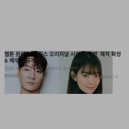
웹툰 원작, 넷플릭스 오리지널 시리즈 ‘악연’ 제작 확정
& 배우진 공개
‘킹덤: 아신전’, ‘수리남’ 제작사가 참여한다.
엔터테인먼트
899
0
Nov 9, 2023