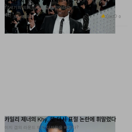
패션
2.0K
0
Nov 9, 2023
카일리 제너의 Khy, 또 다시 표절 논란에 휘말렸다
이지 갭의 라운드 재킷 디자인을 베꼈다?
패션
3.1K
0
Nov 9, 2023