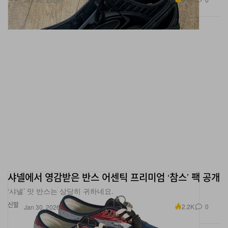
샤넬에서 영감받은 반스 어센틱 프리미엄 ‘참스’ 팩 공개
‘샤넬’ 맛 반스는 상당히 귀하네요.
신발
2.2K
0
Jan 30, 2026