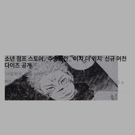
소년 점프 스토어, ‘주술회전’, ‘이치 더 위치’ 신규 머천
다이즈 공개
‘사멸회유’ 편을 담았다.
패션
1.3K
0
Jan 29, 2026