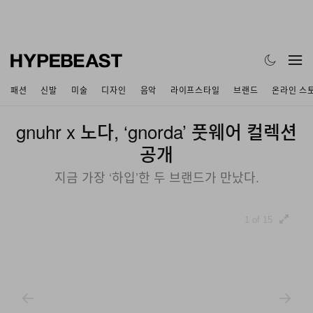
패션
신발
미술
디자인
음악
라이프스타일
브랜드
온라인 스
gnuhr x 노다, ‘gnorda’ 풋웨어 컬렉션
공개
지금 가장 ‘하입’한 두 브랜드가 만났다.
1 of 15