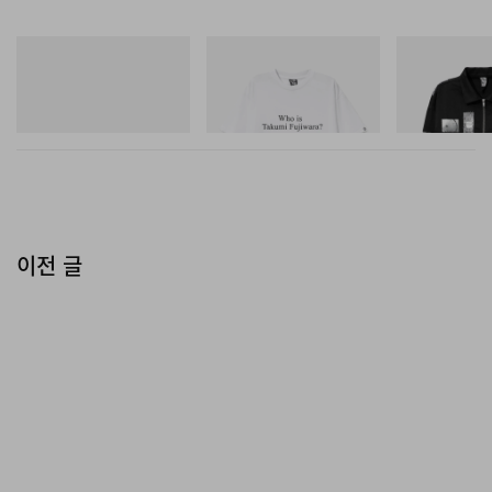
On
INITIAL
INITIAL
Cloudmonster 1
Billionaire Boys Club X Initial
Billionaire Boys 
D Cotton T-Shirt 3
D Cotton Jacket
쇼핑하기
쇼핑하기
쇼핑하기
이전 글