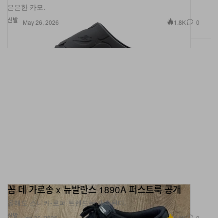
신발
1.8K
0
May 26, 2026
꼼 데 가르송 x 뉴발란스 1890A 퍼스트룩 공개
올해도 스니커-로퍼 트렌드는 계속된다.
신발
3.0K
0
Jan 30, 2026