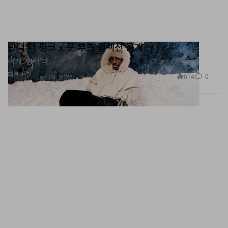
반디 더 핑크 x 문 부츠 컬렉션 공개
이게 ‘뱅어’다.
패션
신발
614
0
Jan 29, 2026