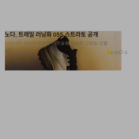
노다, 트레일 러닝화 055 스트라토 공개
다이니마 어퍼와 비브람 아웃솔을 적용한 고성능 모델.
신발
2.1K
0
Jul 6, 2026