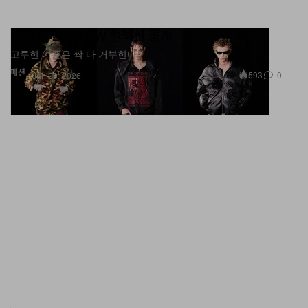
준태 킴 2026 FW 컬렉션 공개
고루한 기준은 싹 다 거부한다.
패션
593
0
Jan 29, 2026
브레인 데드 x ‘공각기동대’ 30주년 기념 컬렉션 공개