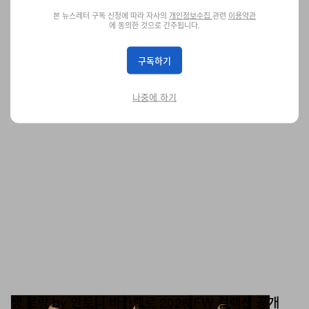
닌텐도, 1995년 ‘버추얼 보이’ 라이브러리를 스위치로
본 뉴스레터 구독 신청에 따라 자사의
개인정보수집
관련
이용약관
부활
에 동의한 것으로 간주됩니다.
정식 출시되지 않았던 게임까지.
엔터테인먼트
게임
구독하기
785
0
Jan 28, 2026
나중에 하기
생 로랑 by 안토니 바카렐로 2026 FW 컬렉션 공개