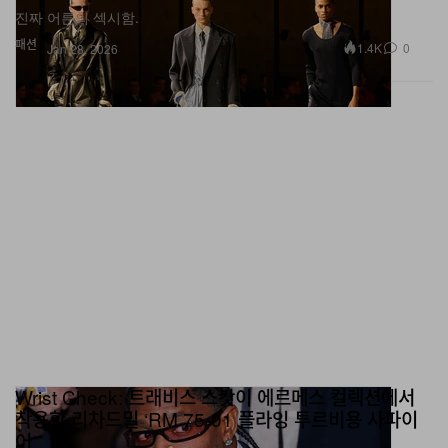
진짜 어른의 섹시함.
패션
1.4K
0
Jan 28, 2026
Wrist Check: 트래비스 스캇이 에르메스 컬렉션에서
착용한 리차드밀 ‘RM 75-01 플라잉 투르비용 사파이
어