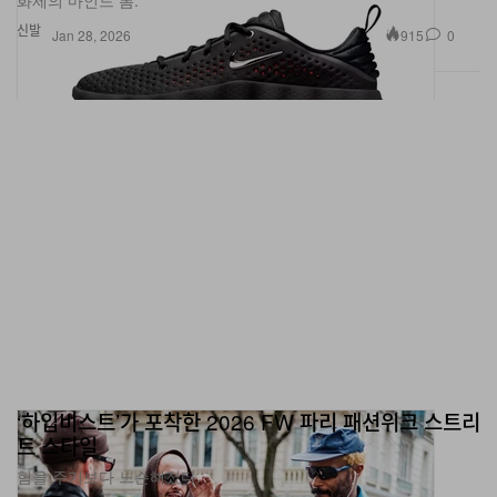
화제의 마인드 폼.
신발
915
0
Jan 28, 2026
‘하입비스트’가 포착한 2026 FW 파리 패션위크 스트리
트 스타일
힘을 주기보다 느슨해졌다.