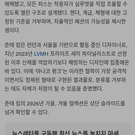
해체됐고
,
모든 피스는 착용자가 실루엣을 직접 조율할 수
있도록 열린 구조로 설계됐다
.
젠더
,
계급
,
체형에 대한 고
정된 기준을 거부하며
,
자율적인 패션의 가능성을 제시한
셈이다.
준태 킴은 런던과 서울을 기반으로 활동 중인 디자이너로,
지난 2023
년
LVMH
프라이즈 세미 파이널리스트로 선정
된 이후 신체를 억압하기보다 해방하는 디자인에 집중해온
바 있다. 이에
‘아나코 펑크’는
이러한 철학이 가장 공격적
이면서도 정제된 형태로 구현된 결과물로
,
분류를 거부하
는 태도 자체가 저항이 될 수 있음을 증명했다.
준태 킴의 2926년 가을, 겨울 컬렉션은 상단 슬라이드를
넘겨 확인할 수 있다.
뉴스레터를 구독해 최신 뉴스를 놓치지 마세