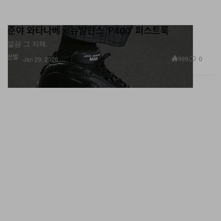
준야 와타나베 x 뉴발란스 ‘P400’ 퍼스트룩
깔끔 그 자체.
신발
999
0
Jan 29, 2026