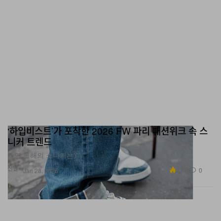
‘하입비스트’가 포착한 2026 FW 파리 패션위크 속 스
니커 트렌드
과연 올해의 스니커는?
신발
2.8K
0
Jan 28, 2026