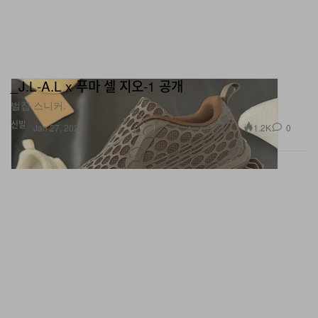
_J.L‑A.L x 푸마 셀 지오-1 공개
벌집 스니커.
신발
1.2K
0
Jan 27, 2026