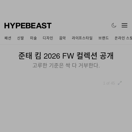
패션
신발
미술
디자인
음악
라이프스타일
브랜드
온라인 스
준태 킴 2026 FW 컬렉션 공개
고루한 기준은 싹 다 거부한다.
1 of 45