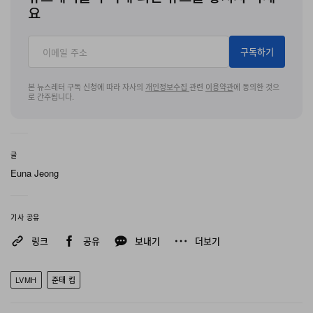
요
구독하기
본 뉴스레터 구독 신청에 따라 자사의
개인정보수집
관련
이용약관
에 동의한 것으
로 간주됩니다.
글
Euna Jeong
기사 공유
링크
공유
보내기
더보기
LVMH
준태 킴