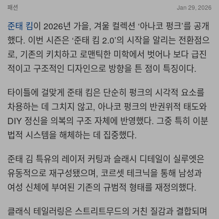
패션
Jan 29, 2026
준태 킴
이 2026년 가을, 겨울 컬렉션 ‘아나코 펑크’를 공개
했다. 이번 시즌은
‘준태 킴 2.0’
의 시작을 알리는 전환점으
로
,
기존의 키치하고 로맨틱한 미학에서 벗어나 보다 급진
적이고 구조적인 디자인으로 방향을 튼 점이 특징이다.
타이틀에 걸맞게 준태 킴은 단순히 펑크의 시각적 요소를
차용하는 데 그치지 않고
,
아나코 펑크의 반권위적 태도와
DIY
정신을 의복의 구조 자체에 반영했다. 그중 특히 이분
법적 시스템을 해체하는 데 집중했다.
준태 김 특유의 레이저 커팅과 슬래시 디테일이 실루엣은
유동적으로 재구성됐으며
,
코르셋 테크닉을 통해 남성과
여성 신체에 부여된 기존의 규범적 형태를 재정의했다
.
클래식 테일러링은 스트리트무드의 거친 질감과 결합되며