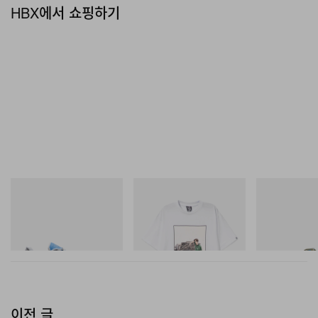
HBX에서 쇼핑하기
On
INITIAL
Merrell 1TRL
Cloudmonster 1
Billionaire Boys Club X Initial
Merrell 1TRL X
D Cotton T-Shirt 2
Mini Hydro Nex
쇼핑하기
쇼핑하기
쇼핑하기
이전 글