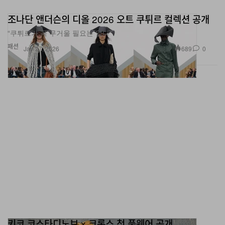
조나단 앤더슨의 디올 2026 오트 쿠튀르 컬렉션 공개
“쿠튀르가 꼭 무거울 필요는 없다”
패션
689
0
Jan 27, 2026
키코 코스타디노브 x 크록스 첫 풋웨어 공개