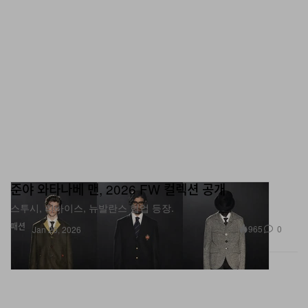
준야 와타나베 맨, 2026 FW 컬렉션 공개
스투시, 리바이스, 뉴발란스 협업 등장.
패션
965
0
Jan 26, 2026