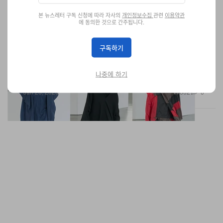
본 뉴스레터 구독 신청에 따라 자사의
개인정보수집
관련
이용약관
에 동의한 것으로 간주됩니다.
키코 코스타디노브 2026 FW 남성복 컬렉션 공개
구독하기
이번에도 키코가 ‘키코’했다.
나중에 하기
패션
602
0
Jan 26, 2026