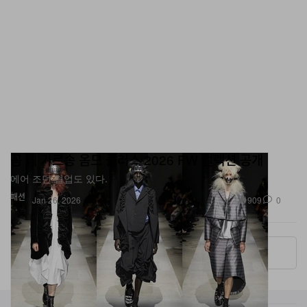
꼼 데 가르송 옴므 플러스 2026 FW 컬렉션 공개
에어 조던 협업도 있다.
패션
909
0
Jan 26, 2026
More ▾
카테고리