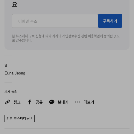
요
구독하기
본 뉴스레터 구독 신청에 따라 자사의
개인정보수집
관련
이용약관
에 동의한 것으
로 간주됩니다.
글
Euna Jeong
기사 공유
링크
공유
보내기
더보기
키코 코스타디노브