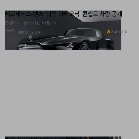
메르세데스-벤츠 ‘비전 아이코닉’ 콘셉트 차량 공개
콘셉트로 끝나기엔 아쉽다.
자동차
2.4K
0
Jan 26, 2026
윌리 차바리아 2026 FW 컬렉션 공개
사랑과 서로가 없으면 끝장이야.