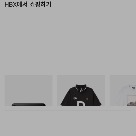
HBX에서 쇼핑하기
마스터마인드 월드
INITIAL
INITIAL
Mastermind World X Toyo
Billionaire Boys Club X Initial
Billionaire Boys 
Steel T-192 Black Steel
D Game Shirt
D Cotton T-Shirt
Toolbox
쇼핑하기
쇼핑하기
쇼핑하기
이전 글