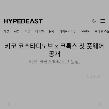
패션
신발
미술
디자인
음악
라이프스타일
브랜드
온라인 스
키코 코스타디노브 x 크록스 첫 풋웨어
공개
키코 ‘크록스’타디노브 등장.
1 of 4