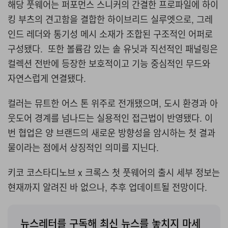
해당 풋웨어는 퍼포먼스 스니커의 간결한 프로파일에 하이
킹 부츠의 견고함을 결합한 하이브리드 실루엣으로
,
그레
인드 레더와 통기성 메시 소재가 조합된 구조적인 어퍼로
구성됐다
.
또한 볼륨감 있는 솔 유닛과 직선적인 패널링은
컬렉션 전반에 등장한 보호적이고 기능 중심적인 무드와
자연스럽게 연결됐다
.
컬러는 뮤트한 어스 톤 위주로 전개됐으며
,
도시 환경과 아
웃도어 경계를 넘나드는 실용적인 접근법이 반영됐다
.
이
번 협업은 양 브랜드의 새로운 방향성을 암시하는 첫 결과
물이라는 점에서 상징적인 의미를 지닌다.
키코 코스타디노브
x
크록스 첫 풋웨어의 출시 세부 정보는
현재까지 알려진 바 없으나
,
추후 업데이트될 전망이다
.
뉴스레터를 구독해 최신 뉴스를 놓치지 마세