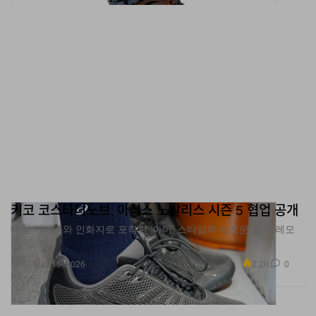
키코 코스타디노브, 아식스 노발리스 시즌 5 협업 공개
대형 카메라와 인화지로 포착한 ‘아머’ 스타일의 새로운 젤-테레모
아.
신발
2.2K
0
May 15, 2026