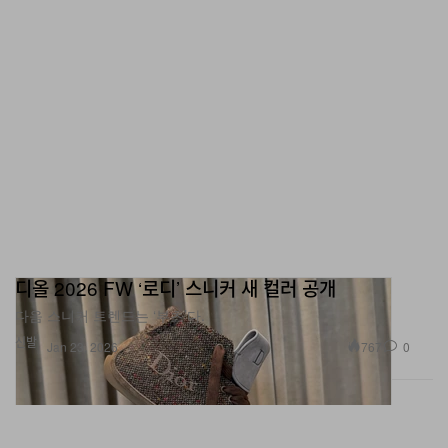
디올 2026 FW ‘로디’ 스니커 새 컬러 공개
다음 스니커 트렌드는 ‘부츠’다.
신발
767
0
Jan 23, 2026