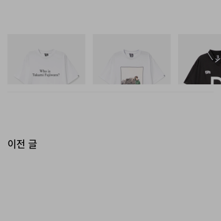
INITIAL
INITIAL
INITIAL
Billionaire Boys Club X Initial
Billionaire Boys Club X Initial
Billionaire Boys 
D Cotton T-Shirt 3
D Cotton T-Shirt 2
D Game Shirt
쇼핑하기
쇼핑하기
쇼핑하기
이전 글