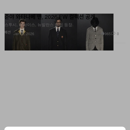
준야 와타나베 맨, 2026 FW 컬렉션 공개
스투시, 리바이스, 뉴발란스 협업 등장.
패션
965
0
Jan 26, 2026
꼼 데 가르송 옴므 플러스 2026 FW 컬렉션 공개