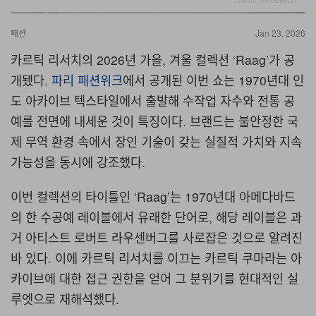
패션
Jan 23, 2026
카르틱 리서치의 2026년 가을, 겨울 컬렉션 ‘Raag’가 공
개됐다.
파리 패션위크
에서 공개된 이번 쇼는
1970
년대 인
도 아카이브 텍스타일에서 출발해 수작업 자수와 전통 공
예를 전면에 내세운 것이 특징이다
.
브랜드는 불안정한 국
제 무역 환경 속에서 장인 기술이 갖는 실질적 가치와 지속
가능성을 동시에 강조했다
.
이번 컬렉션의 타이틀인 ‘Raag’는
1970
년대 아메다바드
의 한 수공예 레이블에서 유래한 단어로, 해당 레이블은 과
거 아티스트 로버트 라우센버그를 사로잡은 것으로 알려진
바 있다. 이에
카르틱 리서치를 이끄는
카르틱 쿠마라는 아
카이브에 대한 접근 권한을 얻어 그 분위기를 현대적인 실
루엣으로 재해석했다.