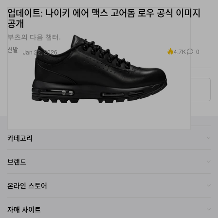
공개
부츠의 다음 챕터.
신발
4.7K
0
Jan 22, 2026
More ▾
카테고리
브랜드
온라인 스토어
자매 사이트
회사소개