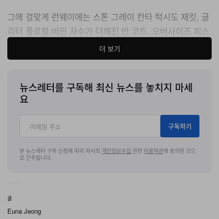
그에 걸맞게 런웨이에는 스톤 그레이 칸타 턱시도 재킷
,
글
리터 플로럴 바인 자수가 더해진 반 코트
,
오버사이즈 피스
타치오 컬러 리넨 수트 등 헤리티지 기반의 테일러링과 스
더 보기
트리트 무드가 혼재된 룩이 등장했으며, 골드 시퀸 페탈이
더해진 테일러드 트라우저
,
인디고 다잉 패치워크 데님 등
뉴스레터를 구독해 최신 뉴스를 놓치지 마세
손으로 완성된 아이템까지 다수 포착됐다.
요
이번 시즌 카르틱 리서치가 던진 메시지는 그저 수공예 디
테일에만 그치지 않는다. 최근 미국이 인도 수출품에 부과
구독하기
한
50%
관세 이슈가 쇼의 배경으로 작동했으며
,
브랜드는
본 뉴스레터 구독 신청에 따라 자사의
개인정보수집
관련
이용약관
에 동의한 것으
약
300
명의 전통 공예 장인 생계가 걸린 현실을 직접적으
로 간주됩니다.
로 언급했다
. 또한
전통 기술을 동시대 실루엣에 정교하게
적용해
,
경제 불확실성 속에서도 수공예가 여전히 유효한
전략이 될 수 있음을 증명했다
.
글
Euna Jeong