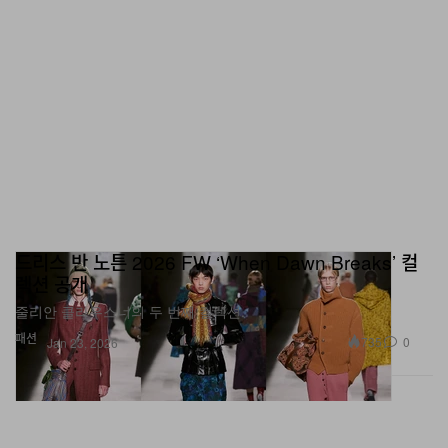
드리스 반 노튼 2026 FW ‘When Dawn Breaks’ 컬
렉션 공개
줄리안 클라우스너의 두 번째 컬렉션.
패션
735
0
Jan 23, 2026