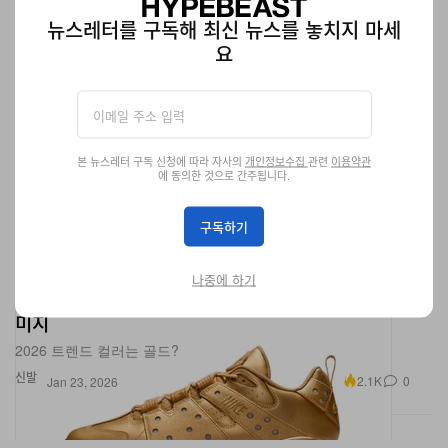
뉴스레터를 구독해 최신 뉴스를 놓치지 마세
요
본 뉴스레터 구독 신청에 따라 자사의
개인정보수집
관련
이용약관
에 동의한 것으로 간주됩니다.
구독하기
슈프림 x 나이키 SB 에어 맥스 CB 94 로우 팩 공식 이
나중에 하기
미지
2026 트렌드 컬러는 골드?
신발
2.1K
0
Jan 23, 2026