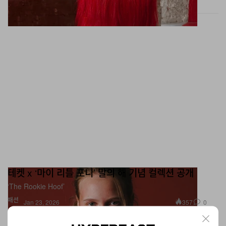
테켓 x ‘마이 리틀 포니’ 말의 해 기념 컬렉션 공개
‘The Rookie Hoof’
패션
357
0
Jan 23, 2026