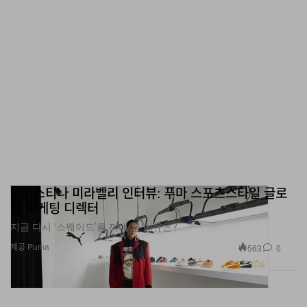
크리스티나 미라벨리 인터뷰: 푸마 스포츠스타일 글로
벌 마케팅 디렉터
지금 다시 ‘스웨이드’를 꺼내 든 이유는?
제공 Puma
563
0