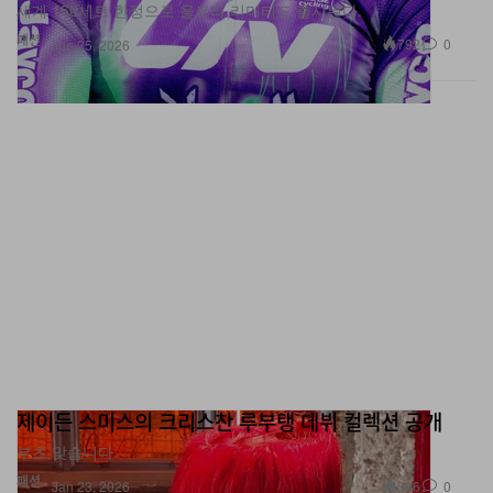
패션
792
0
Jun 25, 2026
제이든 스미스의 크리스찬 루부탱 데뷔 컬렉션 공개
부츠 맞습니다.
패션
386
0
Jan 23, 2026