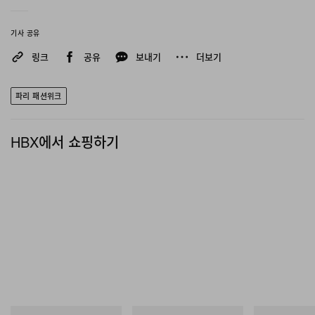
카르틱 리서치의 2026년 가을, 겨울 컬렉션 ‘Raag’는 상
단 슬라이드를 넘겨 확인할 수 있다.
기사 공유
링크
공유
보내기
더보기
파리 패션위크
HBX에서 쇼핑하기
Instagram에서 이 게시물 보기