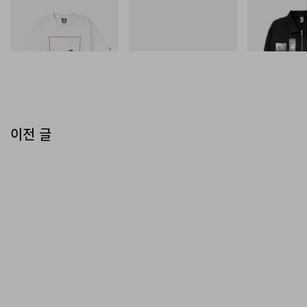
INITIAL
Crocs
INITIAL
Billionaire Boys Club X Initial
Crocs Roy
Billionaire Boys 
D Cotton T-Shirt 2
D Cotton Jacket
쇼핑하기
쇼핑하기
쇼핑하기
이전 글
HYPEBEAST Korea(@hypebeastkr)님의 공유 게시물