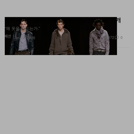
아워 레가시 2026 FW 컬렉션 ‘Just Clothes’ 공개
“왜 옷을 만드는가.”
패션
972
0
Jan 22, 2026
업데이트: 나이키 에어 맥스 고어돔 로우 공식 이미지