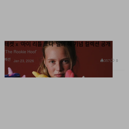
테켓 x ‘마이 리틀 포니’ 말의 해 기념 컬렉션 공개
‘The Rookie Hoof’
패션
357
0
Jan 23, 2026