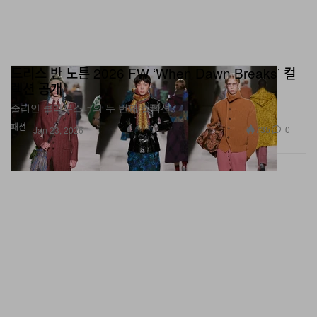
드리스 반 노튼 2026 FW ‘When Dawn Breaks’ 컬
렉션 공개
줄리안 클라우스너의 두 번째 컬렉션.
패션
735
0
Jan 23, 2026