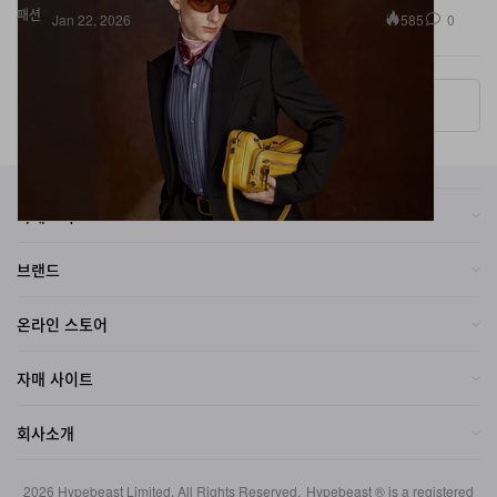
More ▾
카테고리
브랜드
온라인 스토어
자매 사이트
회사소개
2026
Hypebeast Limited
. All Rights Reserved.
Hypebeast ® is a registered
trademark of Hypebeast Hong Kong Ltd.