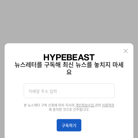
카르틱 리서치 2026 FW 컬렉션 ‘Raag’ 공개
뉴스레터를 구독해 최신 뉴스를 놓치지 마세
요
기술이 발전해도 공예는 죽지 않는다.
패션
398
0
Jan 23, 2026
본 뉴스레터 구독 신청에 따라 자사의
개인정보수집
관련
이용약관
에 동의한 것으로 간주됩니다.
구독하기