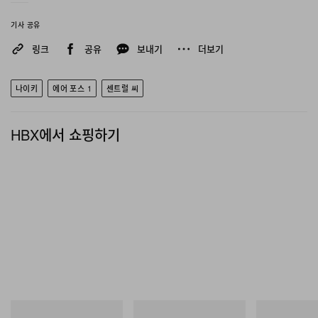
기사 공유
링크
공유
보내기
더보기
나이키
에어 포스 1
센트럴 씨
HBX에서 쇼핑하기
그라미치
아디다스 오리지널스
그라미치