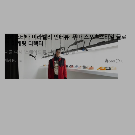
크리스티나 미라벨리 인터뷰: 푸마 스포츠스타일 글로
벌 마케팅 디렉터
지금 다시 ‘스웨이드’를 꺼내 든 이유는?
제공 Puma
563
0