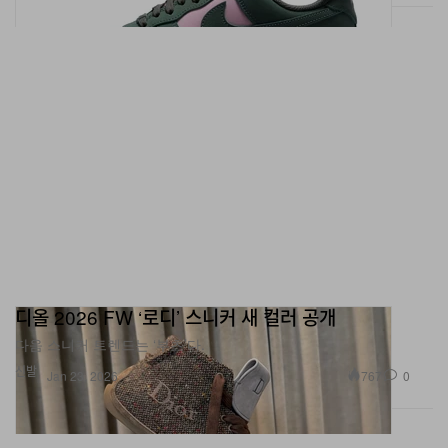
디올 2026 FW ‘로디’ 스니커 새 컬러 공개
다음 스니커 트렌드는 ‘부츠’다.
신발
767
0
Jan 23, 2026