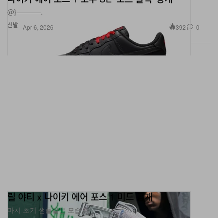
신발
392
0
Apr 6, 2026
릴 야티 x 나이키 에어 포스 1 미드 공개
마치 초기 샘플같은 모습.
패션
987
0
Jun 5, 2026