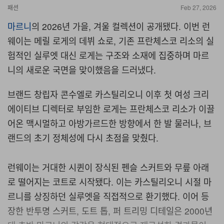
패션
Feb 27, 2026
마르니
의
2026년 가을, 겨울
컬렉션이 공개됐다
.
이번 런
웨이는 메릴 로게의 데뷔 쇼로
,
기존 프란체스코 리소의 실
험적인 실루엣 대신 로게는 구조와 소재에 집중하며 마르
니의 새로운 국면을 맞이했음을 드러냈다
.
브랜드 창립자 콘수엘로 카스틸리오니 이후 첫 여성 크리
에이티브 디렉터로 부임한 로게는 프란체스코 리소가 이끌
어온 맥시멀하고 아방가르드한 방향에서 한 발 물러나
,
브
랜드의 초기 정체성에 다시 초점을 맞췄다
.
런웨이는 거대한 시퀸이 장식된 펜슬 스커트와 무릎 아래
로 떨어지는 코트로 시작됐다
.
이는 카스틸리오니 시절 마
르니를 상징하던 실루엣을 직접적으로 환기했다
.
이어 등
장한 반투명 스커트
,
도트 톱
,
퍼 트리밍 디테일은
2000
년