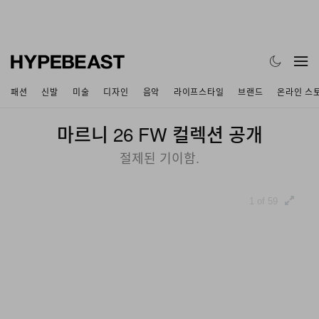
패션
신발
미술
디자인
음악
라이프스타일
브랜드
온라인 스
마르니 26 FW 컬렉션 공개
절제된 기이함.
1 of 59