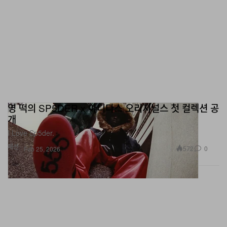
영 떡의 SP5DER x 아디다스 오리지널스 첫 컬렉션 공
개
I Love Sp5der.
패션
572
0
Feb 25, 2026