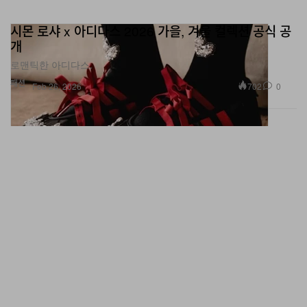
시몬 로샤 x 아디다스 2026 가을, 겨울 컬렉션 공식 공
개
로맨틱한 아디다스.
패션
702
0
Feb 26, 2026