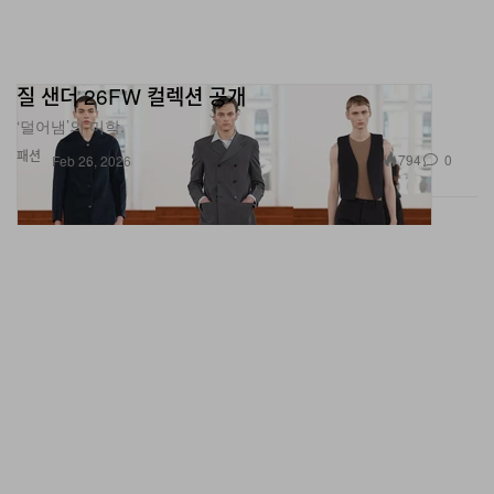
질 샌더 26FW 컬렉션 공개
‘덜어냄’의 미학.
패션
794
0
Feb 26, 2026