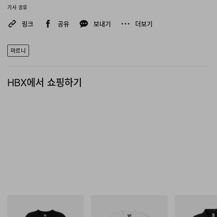
마르니의 2026년 가을, 겨울
기사 공유
컬렉션은 상단 슬라이드를 넘
겨 확인할 수 있다
.
링크
공유
보내기
더보기
마르니
HBX에서 쇼핑하기
INITIAL
INITIAL
INITIAL
Billionaire Boys Club X Initial
Billionaire Boys Club X Initial
Billionaire Boys 