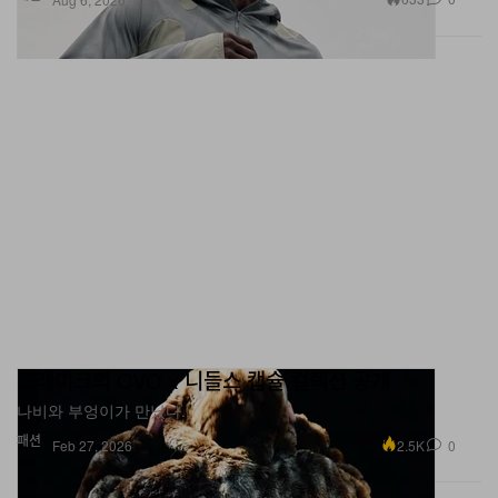
드레이크의 OVO x 니들스 캡슐 컬렉션 공개
나비와 부엉이가 만났다.
패션
2.5K
0
Feb 27, 2026