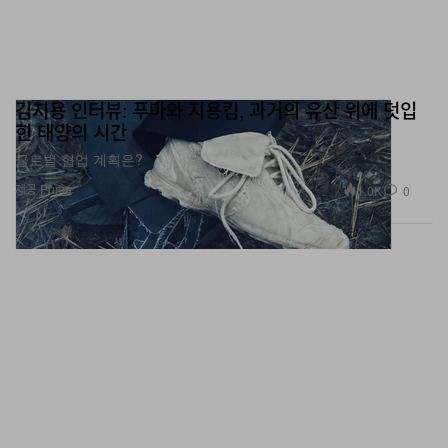
김지용 인터뷰: 푸마와 지용킴, 과거의 유산 위에 덧입
힌 태양의 시간
글로벌 협업 계획은?
제공 Puma
1.0K
0