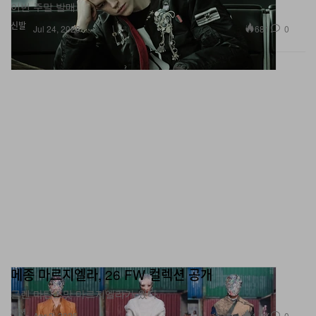
이번 주말 발매.
신발
681
0
Jul 24, 2026
메종 마르지엘라, 26 FW 컬렉션 공개
글렌 마틴스맛 마르지엘라가 왔다.
패션
1.2K
0
Apr 2, 2026