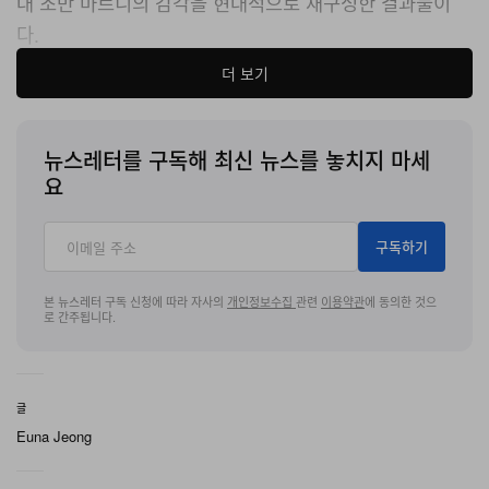
대 초반 마르니의 감각을 현대적으로 재구성한 결과물이
다
.
더 보기
이번 컬렉션은 코에드로 전개됐다
.
테일러드 베이식 위에
다방향 체크 풀오버
,
드레스 길이 셔츠
,
청키 니트 스웨터
,
스트라이프 셋업 등을 겹쳐 입히며 일상성과 기이함의 균
뉴스레터를 구독해 최신 뉴스를 놓치지 마세
형을 맞췄다
.
이외에도 대비 테이핑이 더해진 카발리 코트
,
요
쿼터 사이즈 실버 버튼이 반복적으로 배치된 팬츠 등은 절
제된 방식으로 존재감을 드러냈다
.
구독하기
브랜드 전반의 무드는 한층 정돈됐지만 결코 소극적이지
본 뉴스레터 구독 신청에 따라 자사의
개인정보수집
관련
이용약관
에 동의한 것으
로 간주됩니다.
않았다
.
과장된 퍼 클로그와 헤어리한 니트로 대표되던 최
근의 바이럴 이미지 대신
,
로게는
‘
일상을 위한 기이함
’
이라
는 마르니 본연의 언어를 다시 꺼내 들었다
.
이는 장식적 요
글
소를 배제하기보다
,
착용자 개개인의 개성을 부각하는 방
Euna Jeong
향으로 재배치하는 접근에 가깝다
.