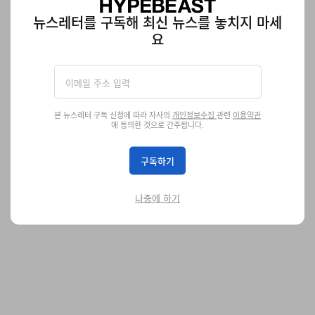
뉴스레터를 구독해 최신 뉴스를 놓치지 마세
요
본 뉴스레터 구독 신청에 따라 자사의
개인정보수집
관련
이용약관
펜디 26 FW 컬렉션 공개
에 동의한 것으로 간주됩니다.
마리아 그라치아 치우리가 복귀했다.
패션
구독하기
1.3K
0
Feb 26, 2026
나중에 하기