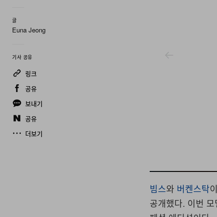
글
Euna Jeong
기사 공유
링크
공유
보내기
공유
더보기
Beams
빔스
와
버켄스탁
공개했다
.
이번 모