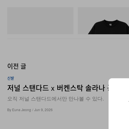
Merrell 1TRL
INITIAL
Merrell 1TRL X Perks And Mini Hydro
Billionaire Boys Club X Initial D 
Next Gen Moc
Shirt 3
쇼핑하기
쇼핑하기
이전 글
신발
저널 스탠다드 x 버켄스탁 솔라나 공개
오직 저널 스탠다드에서만 만나볼 수 있다.
By
Euna Jeong
/
Jun 9, 2026