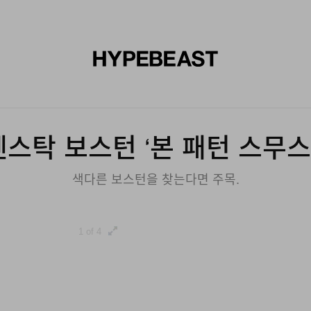
신발
미술
디자인
음악
라이프스타일
브랜드
온라
켄스탁 보스턴 ‘본 패턴 스무스
색다른 보스턴을 찾는다면 주목.
1 of 4