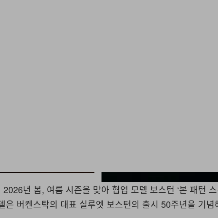
이
2026
년 봄
,
여름 시즌을 맞아 협업 모델 보스턴
‘
본 패턴 
델은 버켄스탁의 대표 실루엣 보스턴의 출시
50
주년을 기념