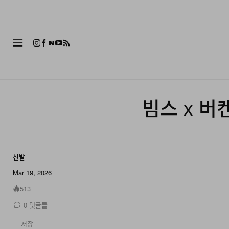
패션
빔스 x 버
신발
4 of 4
Mar 19, 2026
513
0
댓글들
저장