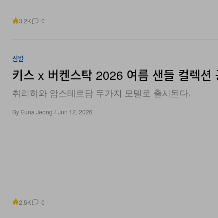
3.2K
0
신발
키스 x 버켄스탁 2026 여름 샌들 컬렉션
취리히와 암스테르담 두가지 모델로 출시된다.
By
Euna Jeong
/
Jun 12, 2026
2.5K
0