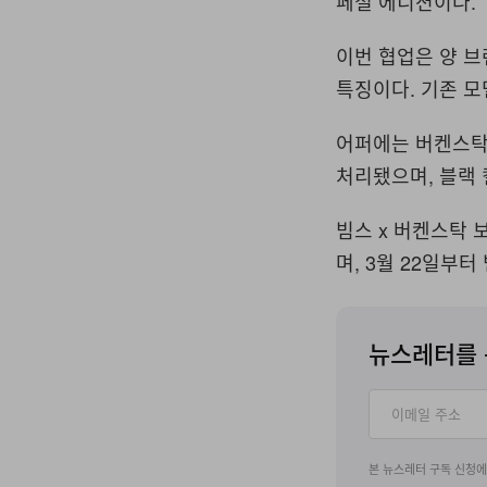
페셜 에디션이다
.
이번 협업은 양 
특징이다
.
기존 모
어퍼에는 버켄스탁
처리됐으며
,
블랙 
빔스
x
버켄스탁 
며
, 3
월
22
일부터 
뉴스레터를 
본 뉴스레터 구독 신청