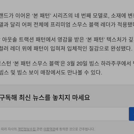
브랜드가 이어온
‘
본 패턴
’
시리즈의 네 번째 모델로
,
소재에 변
델과 달리 어퍼 전체에 프리미엄 스무스 블랙 레더가 적용됐
 아웃솔 트랙션 패턴에서 영감을 받은
‘
본 패턴
’
텍스처가 깊
컬러 레더 위에 패턴이 입혀져 입체적인 질감으로 완성됐다
.
보스턴
‘
본 패턴 스무스 블랙
’
은
3
월
20
일 빔스 하라주쿠에서
빔스 및 빔스 보이 매장에서도 만나볼 수 있다
.
구독해 최신 뉴스를 놓치지 마세요
에 따라 자사의
개인정보수집
관련
이용약관
에 동의한 것으로 간주됩니다.