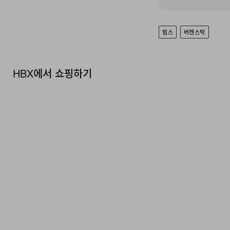
빔스
버켄스탁
HBX에서 쇼핑하기