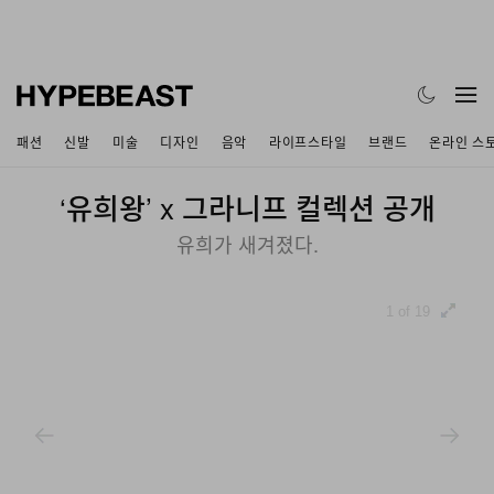
패션
신발
미술
디자인
음악
라이프스타일
브랜드
온라인 스
‘유희왕’ x 그라니프 컬렉션 공개
유희가 새겨졌다.
1 of 19