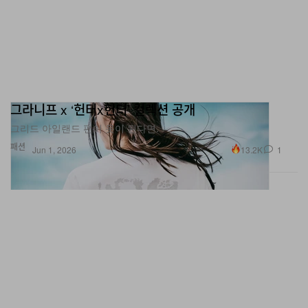
그라니프 x ‘헌터x헌터’ 컬렉션 공개
그리드 아일랜드 편이 옷이 된다면.
패션
13.2K
1
Jun 1, 2026