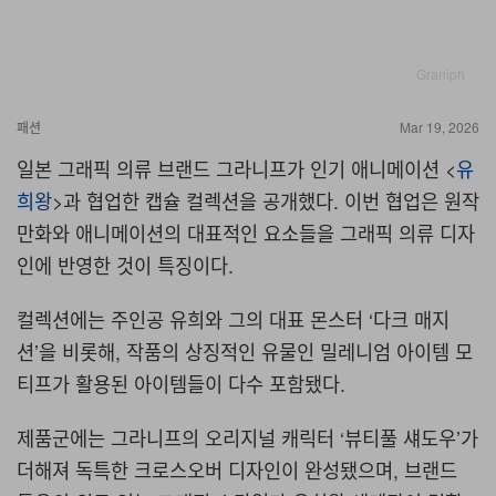
Graniph
패션
Mar 19, 2026
일본 그래픽 의류 브랜드 그라니프가 인기 애니메이션
<
유
희왕
>
과 협업한 캡슐 컬렉션을 공개했다
.
이번 협업은 원작
만화와 애니메이션의 대표적인 요소들을 그래픽 의류 디자
인에 반영한 것이 특징이다
.
컬렉션에는 주인공 유희와 그의 대표 몬스터
‘
다크 매지
션
’
을 비롯해
,
작품의 상징적인 유물인 밀레니엄 아이템 모
티프가 활용된 아이템들이 다수 포함됐다
.
제품군에는 그라니프의 오리지널 캐릭터
‘
뷰티풀 섀도우
’
가
더해져 독특한 크로스오버 디자인이 완성됐으며
,
브랜드