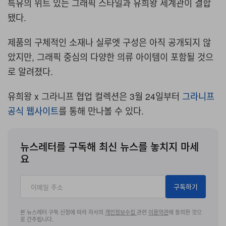
특유의 위트 있는 그래픽 스타일과 유희왕 세계관이 결합
됐다
.
제품의 구체적인 소재나 실루엣 구성은 아직 공개되지 않
았지만
,
그래픽 중심의 다양한 의류 아이템이 포함될 것으
로 알려졌다
.
유희왕
x
그라니프 협업 컬렉션은
3
월
24
일부터
그라니프
공식 웹사이트
를 통해 만나볼 수 있다.
뉴스레터를 구독해 최신 뉴스를 놓치지 마세
요
구독하기
본 뉴스레터 구독 신청에 따라 자사의
개인정보수집
관련
이용약관
에 동의한 것으
로 간주됩니다.