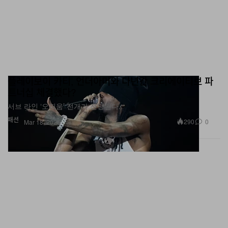
플레이보이 카티, 언더아머와 다년간 크리에이티브 파
트너십 체결했다?
서브 라인 ‘오피움’ 전개가 전망된다.
패션
290
0
Mar 18, 2026