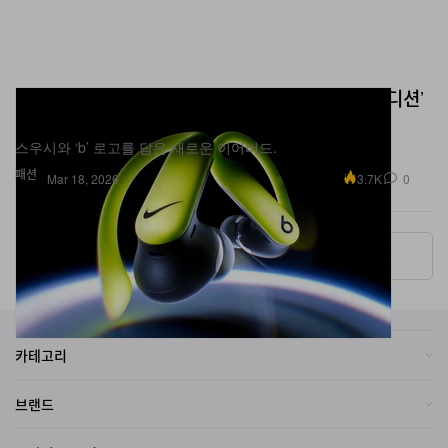
비츠 x 나이키 ‘파워비츠 프로 2 나이키 스페셜 에디션’
출시
스우시와 ‘b’ 로고를 담은 새로운 이어버드.
패션
3.7K
0
Mar 18, 2026
More ▾
카테고리
브랜드