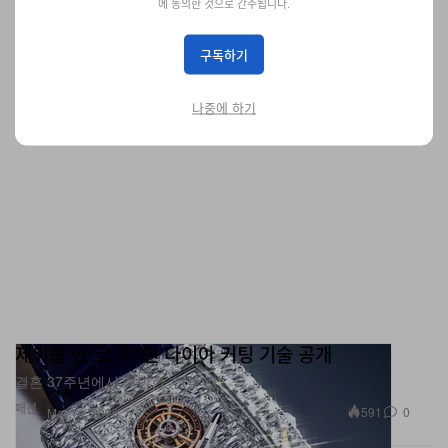
패션
스포츠
에 동의한 것으로 간주됩니다.
10.0K
0
Mar 19, 2026
구독하기
나중에 하기
제이콥 앤 코, 37면 다이아 커팅 기술 공개
결혼 37주년에서 착안한 ‘엔젤 컷’.
패션
591
0
Mar 19, 2026