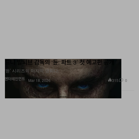
드니 빌뇌브 감독의 ‘듄: 파트 3’ 첫 예고편 공개
‘듄’ 시리즈의 마지막 영화다.
엔터테인먼트
315
0
Mar 18, 2026