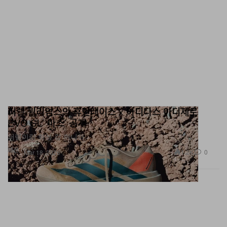
퍼렐 윌리엄스의 휴먼레이스 x 아디다스 아디제로
EVO SL ‘마스’ 공개
퍼렐이랑 화성 갈 꺼니까.
패션
1.2K
0
Mar 18, 2026