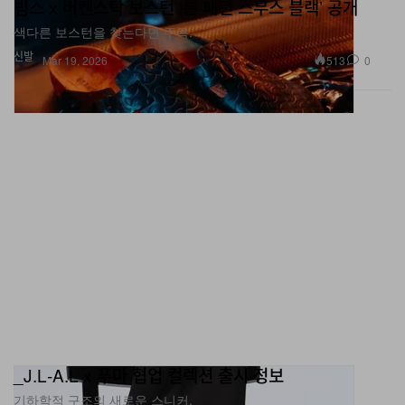
빔스 x 버켄스탁 보스턴 ‘본 패턴 스무스 블랙’ 공개
색다른 보스턴을 찾는다면 주목.
신발
513
0
Mar 19, 2026
_J.L‑A.L x 푸마 협업 컬렉션 출시 정보
기하학적 구조의 새로운 스니커.