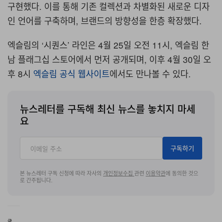
구현했다
.
이를 통해 기존 컬렉션과 차별화된 새로운 디자
인 언어를 구축하며
,
브랜드의 방향성을 한층 확장했다
.
엑슬림의
‘
시퀀스
’
라인은
4
월
25
일 오전
11
시
,
엑슬림 한
남 플래그십 스토어에서 먼저 공개되며
,
이후
4
월
30
일 오
후
8
시
엑슬림 공식 웹사이트
에서도 만나볼 수 있다
.
뉴스레터를 구독해 최신 뉴스를 놓치지 마세
요
구독하기
본 뉴스레터 구독 신청에 따라 자사의
개인정보수집
관련
이용약관
에 동의한 것으
로 간주됩니다.
글