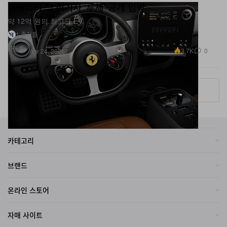
페라리의 첫 전기차 ‘루체’ 공개 임박
약 12억 원의 최고급 EV.
1 출처들
자동차
3.7K
0
Apr 24, 2026
More ▾
카테고리
브랜드
온라인 스토어
자매 사이트