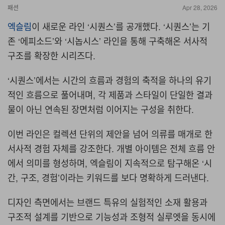
패션
Apr 28, 2026
엑슬림
이 새로운 라인
‘
시퀀스
’
를 공개했다
. ‘
시퀀스
’
는 기
존
‘
에피소드
’
와
‘
시놉시스
’
라인을 통해 구축해온 서사적
구조를 확장한 시리즈다
.
‘
시퀀스
’
에서는 시간의 흐름과 경험의 축적을 하나의 유기
적인 흐름으로 풀어내며
,
각 제품과 스타일이 단일한 결과
물이 아닌 연속된 장면처럼 이어지는 구성을 취한다
.
이번 라인은 컬렉션 단위의 제안을 넘어 의류를 매개로 한
서사적 경험 자체를 강조한다
.
개별 아이템은 전체 흐름 안
에서 의미를 형성하며
,
엑슬림이 지속적으로 탐구해온
‘
시
간
,
구조
,
경험
’
이라는 키워드를 보다 명확하게 드러낸다
.
디자인 측면에서는 브랜드 특유의 실험적인 소재 활용과
구조적 설계를 기반으로 기능성과 조형적 실루엣을 동시에