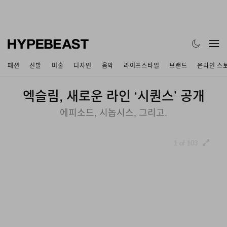
패션
신발
미술
디자인
음악
라이프스타일
브랜드
온라인 스
엑슬림, 새로운 라인 ‘시퀀스’ 공개
에피소드, 시놉시스, 그리고.
1 of 103