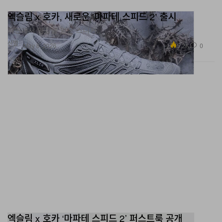
엑슬림 x 호카, 새로운 '마파테 스피드 2' 출시
자연에서 영감을 얻은 스니커.
신발
5.2K
0
May 8, 2026
엑슬림 x 호카 ‘마파테 스피드 2’ 퍼스트룩 공개