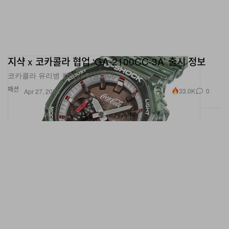
지샥 x 코카콜라 협업 ‘GA-2100CC-3A’ 출시 정보
코카콜라 유리병 컬러가 적용됐다.
패션
33.0K
0
Apr 27, 2026