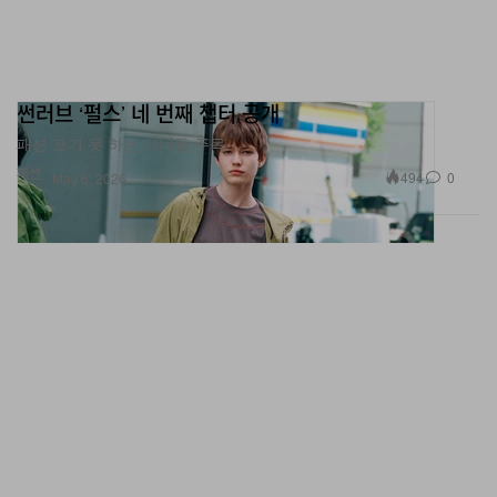
썬러브 ‘펄스’ 네 번째 챕터 공개
패션 포기 못 하는 러너들 주목.
패션
494
0
May 6, 2026