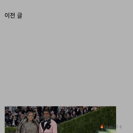
이전 글
멧 갈라 2026 베스트 룩 공개
에이셉 라키부터 블랙핑크까지.
패션
15.9K
0
May 6, 2026