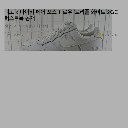
니고 x 나이키 에어 포스 1 로우 ‘트리플 화이트 2GO’
퍼스트룩 공개
전 세계 50켤레만 제작됐다.
신발
3.7K
0
May 6, 2026
Wrist Check: 2026 멧 갈라