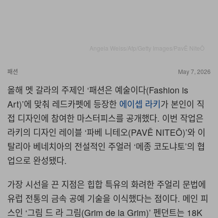
Angela Weiss/Afp/Getty Images/PavĒ NiteŌ
패션
May 7, 2026
올해 멧 갈라의 주제인 ‘패션은 예술이다(Fashion is
Art)’에 맞춰 레드카펫에 등장한
에이셉 라키
가 본인이 직
접 디자인에 참여한 마스터피스를 공개했다. 이번 작업은
라키의 디자인 레이블 ‘파베 니테오(PAVĒ NITEŌ)’와 이
탈리아 베네치아의 전설적인 주얼러 ‘메종 코도냐토’의 협
업으로 완성됐다.
가장 시선을 끈 지점은 힙합 특유의 화려한 주얼리 문법에
유럽 전통의 금속 공예 기술을 이식했다는 점이다. 메인 피
스인 ‘그림 드 라 그림(Grim de la Grim)’ 펜던트는 18K