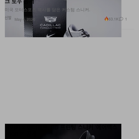
신발
63.1K
1
May 4, 2026
나이키 x 젤러펠트, 3D 프린팅 스니커 '에어맥스
1000.2' 공개
‘에어맥스 1000’의 진화형.