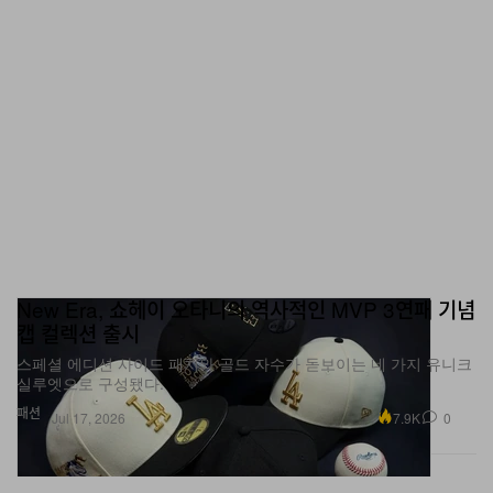
New Era, 쇼헤이 오타니의 역사적인 MVP 3연패 기념
캡 컬렉션 출시
스페셜 에디션 사이드 패치와 골드 자수가 돋보이는 네 가지 유니크
실루엣으로 구성됐다.
패션
7.9K
0
Jul 17, 2026