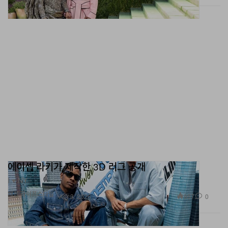
에이셉 라키가 제작한 3D 러그 공개
I ♥ NY.
패션
라이프스타일
957
0
Apr 3, 2026