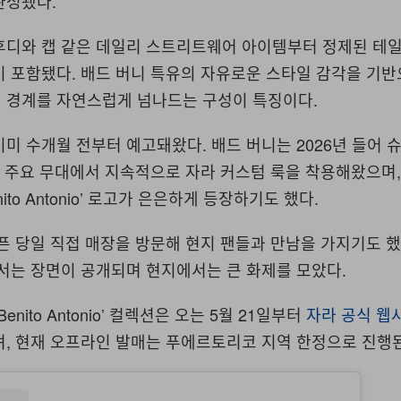
완성됐다
.
후디와 캡 같은 데일리 스트리트웨어 아이템부터 정제된 테
이 포함됐다
.
배드 버니 특유의 자유로운 스타일 감각을 기
 경계를 자연스럽게 넘나드는 구성이 특징이다
.
이미 수개월 전부터 예고돼왔다
.
배드 버니는
2026
년 들어 
등 주요 무대에서 지속적으로 자라 커스텀 룩을 착용해왔으며
ito Antonio’
로고가 은은하게 등장하기도 했다
.
픈 당일 직접 매장을 방문해 현지 팬들과 만남을 가지기도 
나서는 장면이 공개되며 현지에서는 큰 화제를 모았다
.
Benito Antonio’
컬렉션은 오는
5
월
21
일부터
자라 공식 웹
며
,
현재 오프라인 발매는 푸에르토리코 지역 한정으로 진행