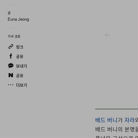
글
Euna Jeong
기사 공유
링크
공유
보내기
공유
더보기
Accessbadbunny/X
배드 버니
가
자라
배드 버니의 본명