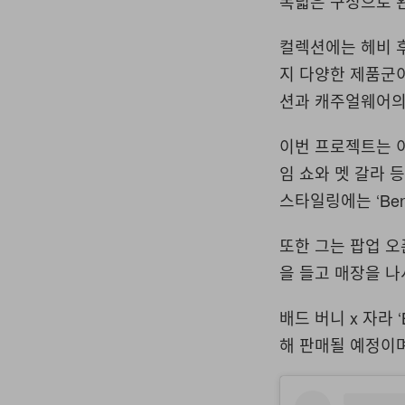
폭넓은 구성으로 
컬렉션에는 헤비 
지 다양한 제품군
션과 캐주얼웨어의
이번 프로젝트는 
임 쇼와 멧 갈라 
스타일링에는
‘Ben
또한 그는 팝업 오
을 들고 매장을 
배드 버니
x
자라
‘
해 판매될 예정이