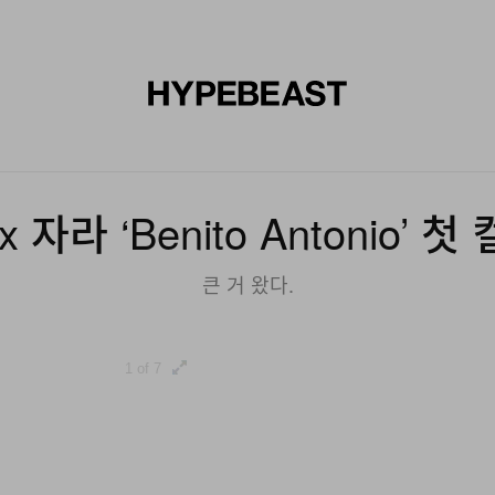
신발
미술
디자인
음악
라이프스타일
브랜드
온라
 자라 ‘Benito Antonio’ 
큰 거 왔다.
1 of 7