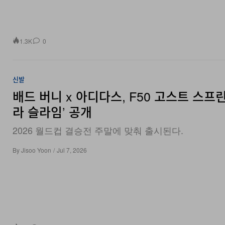
1.3K
0
신발
배드 버니 x 아디다스, F50 고스트 스프린
라 슬라임’ 공개
2026 월드컵 결승전 주말에 맞춰 출시된다.
By
Jisoo Yoon
/
Jul 7, 2026
914
0