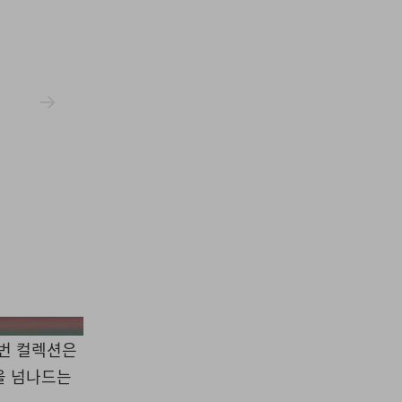
ccessbadbunny/X
번 컬렉션은
을 넘나드는