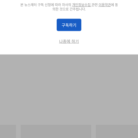
본 뉴스레터 구독 신청에 따라 자사의
개인정보수집
관련
이용약관
에 동
의한 것으로 간주됩니다.
구독하기
나중에 하기
그라미치
Merrell 1TRL
 Cham
Vase Tee
Merrell 1TRL X Perks An