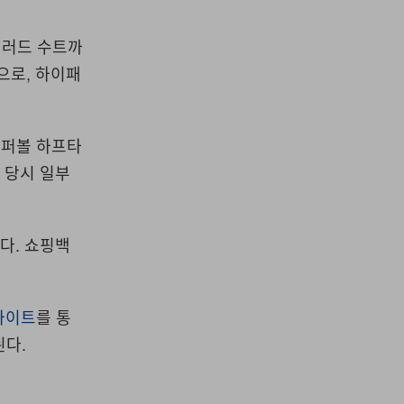
일러드 수트까
반으로
,
하이패
슈퍼볼 하프타
,
당시 일부
했다
.
쇼핑백
사이트
를 통
된다
.