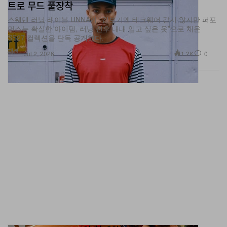
트로 무드 풀장착
스웨덴 러닝 레이블 UNNA가 “겉보기엔 테크웨어 같지 않지만 퍼포
먼스는 확실한 아이템, 러닝 전후 내내 입고 싶은 옷”으로 채운
SS27 컬렉션을 단독 공개했다.
패션
1.2K
0
Jul 2, 2026