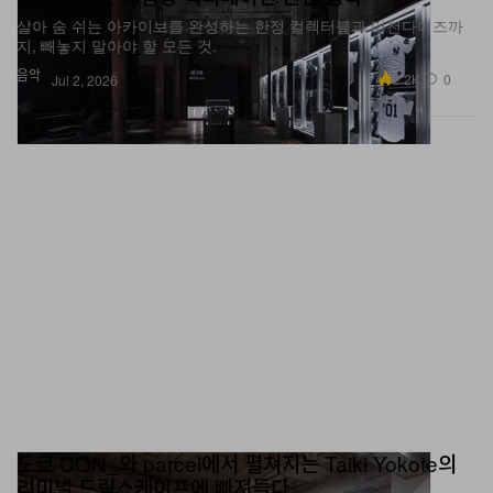
살아 숨 쉬는 아카이브를 완성하는 한정 컬렉터블과 머천다이즈까
지, 빼놓지 말아야 할 모든 것.
음악
2.2K
0
Jul 2, 2026
도쿄 CON_와 parcel에서 펼쳐지는 Taiki Yokote의
리미널 드림스케이프에 빠져들다