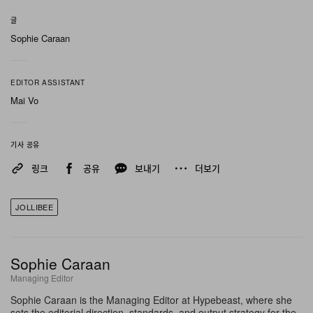
의 너겟은 Jollibee 클래식 프라이드치킨 버킷을 연상시키
글
는 미니 버킷에 담겨 제공되며, 이는 단순한 신메뉴가 아니
Sophie Caraan
라 Chickenjoy 라인업의 정식 확장판이라는 인식을 강화
하는 비주얼 전략이기도 하다. 구성은 5조각, 8조각, 15조
EDITOR ASSISTANT
각, 30조각으로 마련되어, 혼자 즐기는 스낵부터 여러 명이
Mai Vo
함께 나누는 단체 주문까지 폭넓게 대응할 수 있도록 기획
되었다.
기사 공유
소스 구성은 브랜드 아이덴티티를 한층 더 확장한다.
링크
공유
보내기
더보기
Jollibee의 상징적인 그레이비 소스를 비롯해 다섯 가지 디
핑 소스가 더해져 너겟 라인업을 완성하며, 소비자들이 다
JOLLIBEE
양한 풍미로 메뉴를 매칭해 즐길 수 있도록 했다. 특히 그레
이비가 포함된 점이 눈에 띄는데, 그레이비와의 조합은 수
Sophie Caraan
십 년간 Jollibee 프라이드치킨 정체성의 일부였음에도, 미
Managing Editor
국 패스트푸드 너겟 카테고리에서는 표준 디핑 옵션으로
Sophie Caraan is the Managing Editor at Hypebeast, where she
거의 등장하지 않는 구성이다. 이 같은 디테일은 보편적인
sets the editorial direction, standards, and output strategy for the