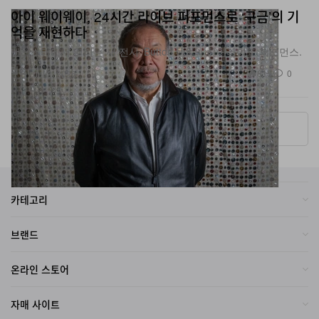
아이 웨이웨이, 24시간 라이브 퍼포먼스로 ‘구금’의 기
억을 재현하다
맨체스터에서 열리는 새 전시 ‘Button Up!’의 하이라이트 퍼포먼스.
미술
815
0
Jul 2, 2026
More ▾
카테고리
브랜드
온라인 스토어
자매 사이트