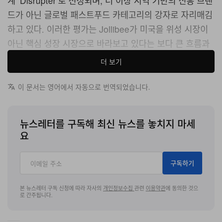
계 ‘Disrupter’로 선정되며, 더 이상 지역 기반의 신흥 브랜
드가 아닌 글로벌 패스트푸드 카테고리의 강자로 자리매김
하고 있다. 이러한 평가는 Jollibee가 미국을 위성 시장이
아닌 핵심 성장 시장으로 바라보고 있다는 보다 큰 흐름과
도 맞닿아 있다. 실제로 이 체인은 1998년 캘리포니아 데
더 보기
일리시티(Daly City)에 첫 미국 매장을 연 이후 꾸준히 오
프라인 점포를 확대해 왔다. 새로 선보이는 너겟은 이 같은
이 문서는 영어에서 자동으로 번역되었습니다.
확장 서사 속에서, 시그니처 메뉴인 Chickenjoy를 넘어 보
다 메인스트림 카테고리로 패스트푸드 포트폴리오를 넓히
뉴스레터를 구독해 최신 뉴스를 놓치지 마세
기 위한 전략적 메뉴로 포지셔닝된다.
요
제품 자체도 Chickenjoy의 헤리티지와 직접적으로 맞닿아
구독하기
있다. 너겟은 100% 닭가슴살 화이트 미트만을 사용해 튀
겨, 바삭하고 황금빛을 띠는 겉면과 Jollibee가
본 뉴스레터 구독 신청에 따라 자사의
개인정보수집
관련
이용약관
에 동의한 것으
로 간주됩니다.
Chickenjoy 프로그램을 통해 구축해 온 특유의 식감을 떠
올리게 하는 부드러운 속살을 동시에 구현했다. 한 입 크기