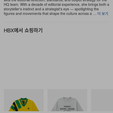
HQ team. With a decade of editorial experience, she brings both a
메뉴 카테고리 안에서도 Jollibee만의 문화적 특수성을 유
storyteller's instinct and a strategist's eye — spotlighting the
지하게 하며, 필리핀에 뿌리를 둔 브랜드 헤리티지와 미국
figures and movements that shape the culture across a …
더 보기
패스트푸드 스테이플을 어느 한쪽도 희석시키지 않고 자연
스럽게 엮어낸다.
HBX에서 쇼핑하기
Jollibee Group North America의 SVP이자 마케팅 총괄
인 루이스 벨라스코(Luis Velasco)는 이번 론칭을 브랜드
의 핵심 치킨 전문성을 확장하는 행보로 규정했다. 그는 공
식 입장문에서 “우리는 Jollibee만의 시그니처인 바삭하고
육즙 가득한 치킨 노하우를 새로운 Chicken Nuggets에
담아 선보이게 되어 매우 기쁘게 생각한다”고 전했다. 이어
“Jollibee는 언제나 고객의 식탁에 더 큰 즐거움을 전할 수
있는 방법을 고민해 왔으며, 이번 올 뉴 Chicken Nugget
아디다스 오리지널스
그라미치
아디다스 오리지
Adidas Originals X Brain
Yosemite Valley Tee
SAMBA OG
론칭은 우리가 어떻게 끊임없이 혁신을 이어가며 패스트푸
Dead Disney Football Jersey
쇼핑하기
쇼핑하기
드 페이보릿을 한 단계 격상시키는지를 잘 보여주는 사례
쇼핑하기