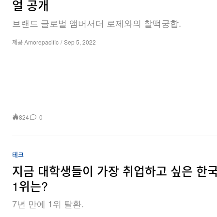
얼 공개
브랜드 글로벌 앰버서더 로제와의 찰떡궁합.
제공 Amorepacific
/
Sep 5, 2022
824
0
테크
지금 대학생들이 가장 취업하고 싶은 한국
1위는?
7년 만에 1위 탈환.