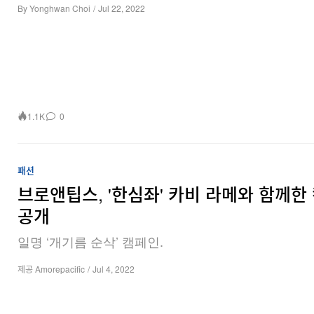
By
Yonghwan Choi
/
Jul 22, 2022
1.1K
0
패션
브로앤팁스, '한심좌' 카비 라메와 함께한
공개
일명 ‘개기름 순삭’ 캠페인.
제공 Amorepacific
/
Jul 4, 2022