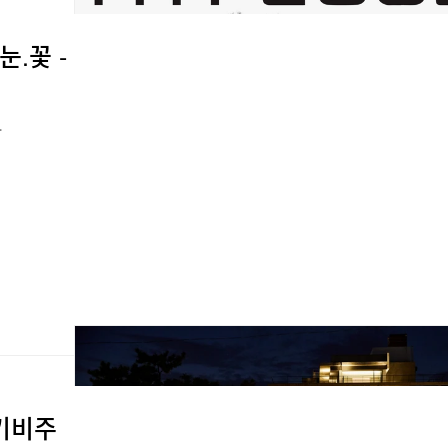
.꽃 -
.
 키비주