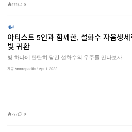
575
0
패션
아티스트 5인과 함께한, 설화수 자음생세
빛 귀환
병 하나에 탄탄히 담긴 설화수의 우주를 만나보자.
제공 Amorepacific
/
Apr 1, 2022
797
0