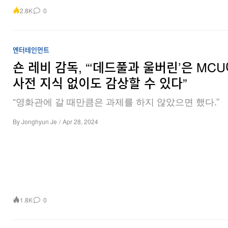
2.8K
0
엔터테인먼트
숀 레비 감독, “‘데드풀과 울버린’은 MC
사전 지식 없이도 감상할 수 있다”
“영화관에 갈 때만큼은 과제를 하지 않았으면 했다.”
By
Jonghyun Je
/
Apr 28, 2024
1.8K
0