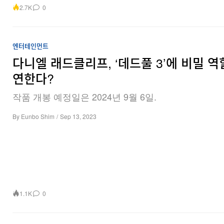
2.7K
0
엔터테인먼트
다니엘 래드클리프, ‘데드풀 3’에 비밀 역
연한다?
작품 개봉 예정일은 2024년 9월 6일.
By
Eunbo Shim
/
Sep 13, 2023
1.1K
0