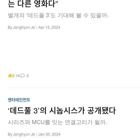
는 다른 영화다”
별개의 ‘데드풀 3’도 기대해 볼 수 있을까.
By
Jonghyun Je
/
Apr 15, 2024
2.1K
0
엔터테인먼트
‘데드풀 3’의 시놉시스가 공개됐다
시리즈와 MCU를 잇는 연결고리가 될까.
By
Jonghyun Je
/
Jan 30, 2024