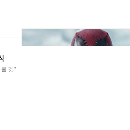
식
될 것.”