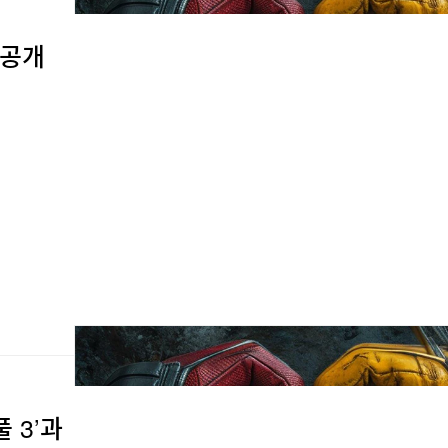
 공개
 3’과