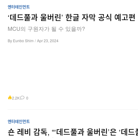
엔터테인먼트
‘데드풀과 울버린’ 한글 자막 공식 예고편
MCU의 구원자가 될 수 있을까?
By
Eunbo Shim
/
Apr 23, 2024
2.2K
0
엔터테인먼트
숀 레비 감독, “‘데드풀과 울버린’은 ‘데드풀