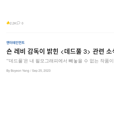
2.2K
0
엔터테인먼트
숀 레비 감독이 밝힌 <데드풀 3> 관련 소
“‘데드풀’은 내 필모그래피에서 빼놓을 수 없는 작품이 
By
Boyeon Yang
/
Sep 25, 2023