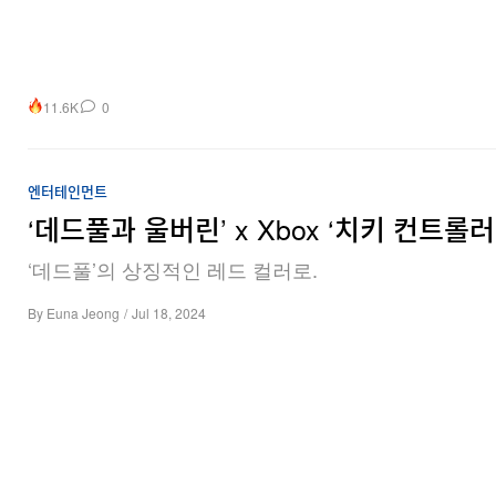
11.6K
0
엔터테인먼트
‘데드풀과 울버린’ x Xbox ‘치키 컨트롤러
‘데드풀’의 상징적인 레드 컬러로.
By
Euna Jeong
/
Jul 18, 2024