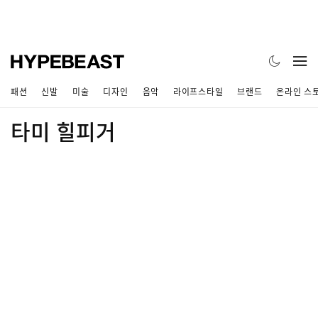
패션
신발
미술
디자인
음악
라이프스타일
브랜드
온라인 스
타미 힐피거