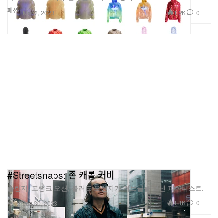
패션
1.2K
0
Mar 2, 2023
#Streetsnaps: 존 캐롤 커비
솔란지, 프랭크 오션, 블러드 오렌지가 러브콜을 보낸 피아니스트.
음악
1.1K
0
Jan 30, 2023