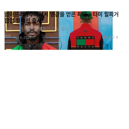
범아프리카주의에서 영감을 얻은 파타 x 타미 힐피거
협업 컬렉션 출시
레드, 그린, 블랙의 조화가 인상 깊다.
패션
81
0
Apr 6, 2021