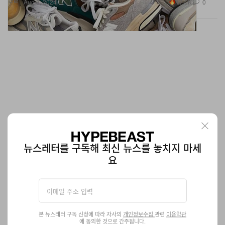
17.0K
0
Aug 8, 2024
뉴스레터를 구독해 최신 뉴스를 놓치지 마세
요
디비전, 2025 SS 컬렉션 공개
해체와 결합을 통한 창조.
패션
1.9K
0
Aug 8, 2024
본 뉴스레터 구독 신청에 따라 자사의
개인정보수집
관련
이용약관
에 동의한 것으로 간주됩니다.