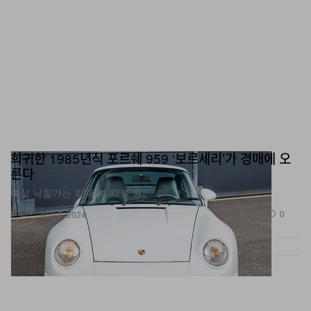
희귀한 1985년식 포르쉐 959 ‘보르세리’가 경매에 오
른다
예상 낙찰가는 최대 약 32억 원.
자동차
1.8K
0
Aug 8, 2024