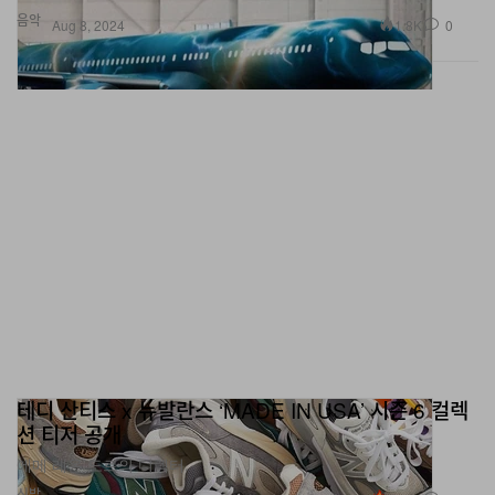
음악
1.8K
0
Aug 8, 2024
테디 산티스 x 뉴발란스 ‘MADE IN USA’ 시즌 6 컬렉
션 티저 공개
에메 레온 도르의 디렉터.
신발