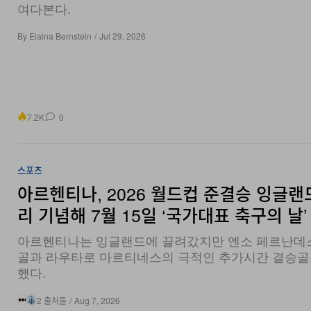
By
Elaina Bernstein
/
Jul 29, 2026
7.2K
0
스포츠
아르헨티나, 2026 월드컵 준결승 잉글랜
리 기념해 7월 15일 ‘국가대표 축구의 날’
아르헨티나는 잉글랜드에 끌려갔지만 엔소 페르난데
골과 라우타로 마르티네스의 극적인 추가시간 결승골
했다.
2 출처들
/
Aug 7, 2026