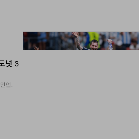
도넛 3
인업.