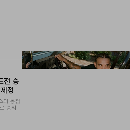
드전 승
 제정
스의 동점
로 승리