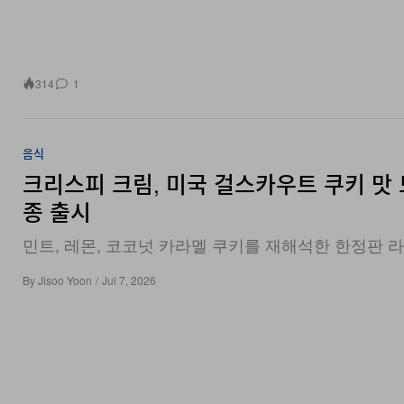
314
1
음식
크리스피 크림, 미국 걸스카우트 쿠키 맛 
종 출시
민트, 레몬, 코코넛 카라멜 쿠키를 재해석한 한정판 라
By
Jisoo Yoon
/
Jul 7, 2026
14.1K
0