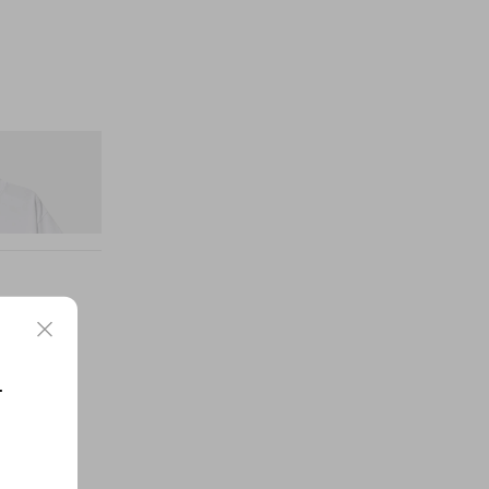
itial D Cotton T-
요