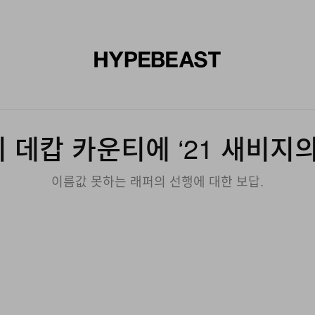
신발
미술
디자인
음악
라이프스타일
브랜드
온라
 데캅 카운티에 ‘21 새비지의
이름값 못하는 래퍼의 선행에 대한 보답.