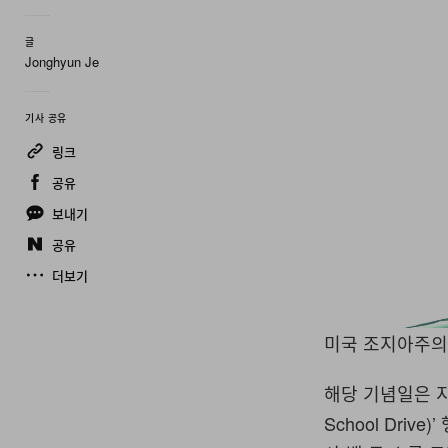
글
Jonghyun Je
기사 공유
링크
공유
보내기
공유
더보기
미국 조지아주의 
해당 기념일은 지난
School Dri