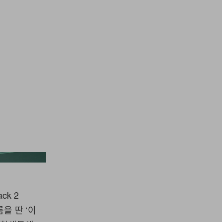
lliams/Wireimage
ck 2
름을 딴 ‘이