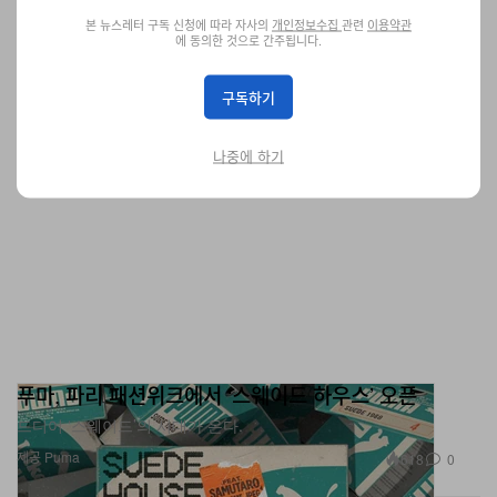
테크
2.4K
0
Jan 15, 2026
본 뉴스레터 구독 신청에 따라 자사의
개인정보수집
관련
이용약관
에 동의한 것으로 간주됩니다.
구독하기
나중에 하기
푸마, 파리 패션위크에서 ‘스웨이드 하우스’ 오픈
드디어 ‘스웨이드’의 시대가 온다.
제공 Puma
618
0