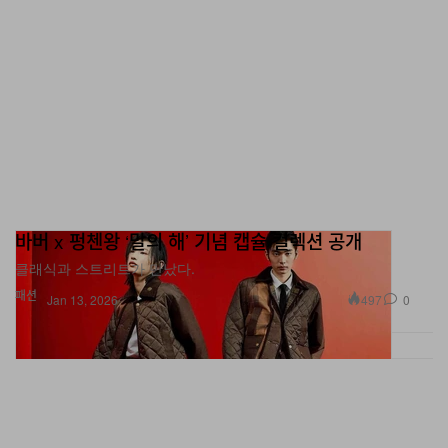
바버 x 펑첸왕 ‘말의 해’ 기념 캡슐 컬렉션 공개
클래식과 스트리트가 만났다.
패션
497
0
Jan 13, 2026