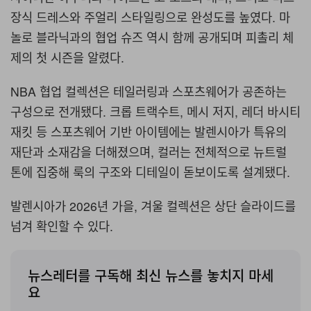
장식 드레스와 주얼리 스타일링으로 완성도를 높였다
.
마
놀로 블라닉과의 협업 슈즈 역시 함께 공개되며 피촐리 체
제의 첫 시즌을 알렸다
.
NBA
협업 컬렉션은 테일러링과 스포츠웨어가 공존하는
구성으로 전개됐다
.
크롭 트랙수트
,
메시 저지
,
레더 바시티
재킷 등 스포츠웨어 기반 아이템에는 발렌시아가 특유의
재단과 소재감을 더해졌으며
,
컬러는 전체적으로 뉴트럴
톤에 집중해 룩의 구조와 디테일이 돋보이도록 설계됐다
.
발렌시아가
2026년 가을, 겨울 컬렉션은
상단 슬라이드를
넘겨 확인할 수 있다
.
뉴스레터를 구독해 최신 뉴스를 놓치지 마세
요