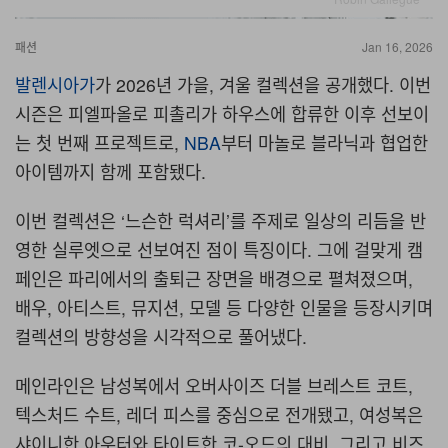
패션
Jan 16, 2026
발렌시아가
가
2026
년 가을
,
겨울 컬렉션을 공개했다
.
이번
시즌은 피엘파올로 피촐리가 하우스에 합류한 이후 선보이
는 첫 번째 프로젝트로
,
NBA
부터 마놀로 블라닉과 협업한
아이템까지 함께 포함됐다
.
이번 컬렉션은
‘
느슨한 럭셔리
’
를 주제로 일상의 리듬을 반
영한 실루엣으로 선보여진 점이 특징이다
.
그에 걸맞게 캠
페인은 파리에서의 출퇴근 장면을 배경으로 펼쳐졌으며
,
배우
,
아티스트
,
뮤지션
,
모델 등 다양한 인물을 등장시키며
컬렉션의 방향성을 시각적으로 풀어냈다
.
메인라인은 남성복에서 오버사이즈 더블 브레스트 코트
,
텍스처드 수트
,
레더 피스를 중심으로 전개됐고
,
여성복은
샤이니한 아우터와 타이트한 코
-
오드의 대비
,
그리고 비즈