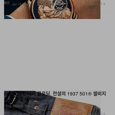
패션
285
0
Jan 15, 2026
리바이스 빈티지 클로딩, 전설의 1937 501® 셀비지
진 복각 출시
“The Rivet’s Still There.”
패션
1.8K
0
Jan 15, 2026