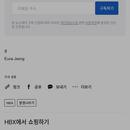
구독하기
본 뉴스레터 구독 신청에 따라 자사의
개인정보수집
관련
이용약관
에 동의한 것으
로 간주됩니다.
글
Euna Jeong
기사 공유
링크
공유
보내기
더보기
NBA
발렌시아가
HBX에서 쇼핑하기