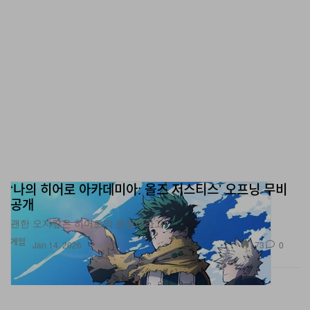
‘나의 히어로 아카데미아: 올즈 저스티스’ 오프닝 무비
공개
괜한 오지랖은 히어로의 본질이라고!
게임
173
0
Jan 14, 2026