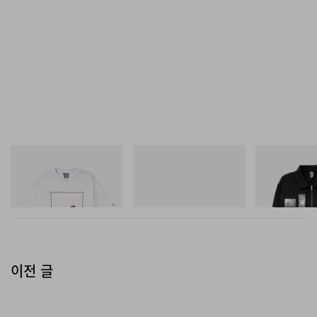
INITIAL
푸마
INITIAL
Billionaire Boys Club X Initial
H-Street Once-A-Year
Billionaire Boys 
D Cotton T-Shirt 2
D Cotton Jacket
쇼핑하기
쇼핑하기
쇼핑하기
이전 글