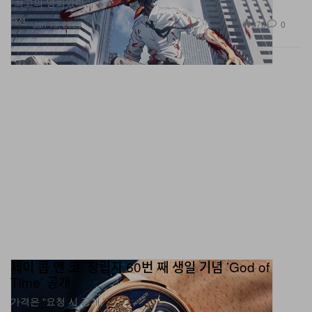
“최고의 영화였다.”
패션
378
0
Jan 15, 2026
제이 콥 앤 코, 창립자 60번 째 생일 기념 ’God of
Time’ 공개
가격은 “요청 시 공개.”