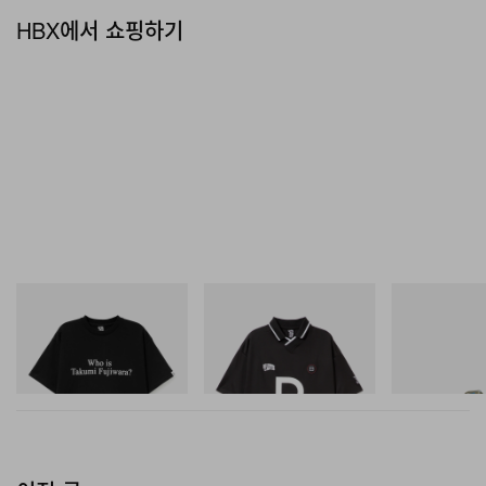
HBX에서 쇼핑하기
INITIAL
INITIAL
Merrell 1TRL
Billionaire Boys Club X Initial
Billionaire Boys Club X Initial
Merrell 1TRL X
D Cotton T-Shirt 3
D Game Shirt
Mini Hydro Nex
쇼핑하기
쇼핑하기
쇼핑하기