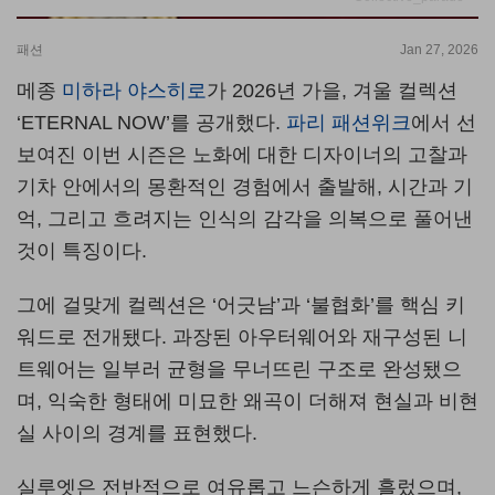
패션
Jan 27, 2026
메종
미하라 야스히로
가
2026
년 가을
,
겨울 컬렉션
‘ETERNAL NOW’
를 공개했다
.
파리 패션위크
에서 선
보여진 이번 시즌은 노화에 대한 디자이너의 고찰과
기차 안에서의 몽환적인 경험에서 출발해
,
시간과 기
억
,
그리고 흐려지는 인식의 감각을 의복으로 풀어낸
것이 특징이다
.
그에 걸맞게 컬렉션은
‘
어긋남
’
과
‘
불협화
’
를 핵심 키
워드로 전개됐다
.
과장된 아우터웨어와 재구성된 니
트웨어는 일부러 균형을 무너뜨린 구조로 완성됐으
며
,
익숙한 형태에 미묘한 왜곡이 더해져 현실과 비현
실 사이의 경계를 표현했다
.
실루엣은 전반적으로 여유롭고 느슨하게 흘렀으며
,