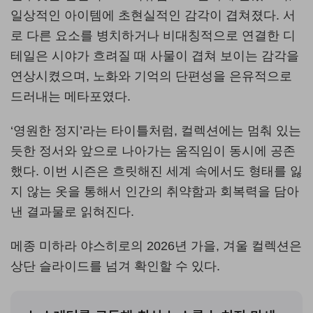
일상적인 아이템에 초현실적인 감각이 겹쳐졌다
.
서
로 다른 요소를 병치하거나 비대칭적으로 연결한 디
테일은 시야가 흐려질 때 사물이 겹쳐 보이는 감각을
연상시켰으며
,
노화와 기억의 단편성을 은유적으로
드러내는 메타포였다
.
‘
영원한 정지
’
라는 타이틀처럼
,
컬렉션에는 멈춰 있는
듯한 정서와 앞으로 나아가는 움직임이 동시에 공존
했다
.
이번 시즌은 흐릿해진 세계 속에서도 형태를 잃
지 않는 옷을 통해서 인간의 취약함과 회복력을 담아
낸 결과물로 읽혀진다
.
메종 미하라 야스히로의
2026
년 가을
,
겨울 컬렉션은
상단 슬라이드를 넘겨 확인할 수 있다
.