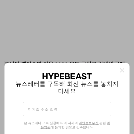
조나단 앤더슨의 디올 2026 오트 쿠튀르 컬렉션 공개
“쿠튀르가 꼭 무거울 필요는 없다”
패션
689
0
Jan 27, 2026
뉴스레터를 구독해 최신 뉴스를 놓치지
마세요
본 뉴스레터 구독 신청에 따라 자사의
개인정보수집
관련
이
용약관
에 동의한 것으로 간주됩니다.