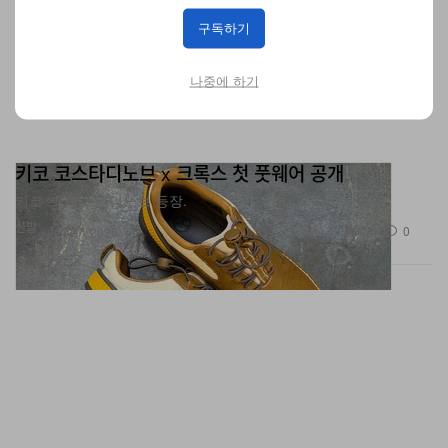
구독하기
나중에 하기
키코 코스타디노브 x 크록스 첫 풋웨어 공개
키코 ‘크록스’타디노브 등장.
신발
1.4K
0
Jan 27, 2026