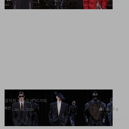
준지 2026 FW 컬렉션 공개
경직된 턱시도는 지겨워.
패션
1.0K
0
Jan 26, 2026