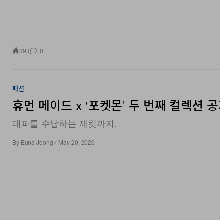
393
0
패션
휴먼 메이드 x ‘포켓몬’ 두 번째 컬렉션 
대파를 수납하는 재킷까지.
By
Euna Jeong
/
May 20, 2026