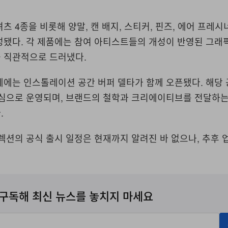
셔츠
4
종을 비롯해 양말
,
캔 배지
,
스티커
,
핀즈
,
에어 프레시
성됐다
.
각 제품에는 참여 아티스트들의 개성이 반영된 그래
 직관적으로 드러냈다
.
에에는 인스톨레이션 공간 버퍼 델타가 함께 오픈됐다
.
해당 
중심으로 운영되며
,
브랜드의 철학과 크리에이티브를 전달하
다
.
렉션의 공식 출시 일정은 현재까지 알려진 바 없으나, 추후
구독해 최신 뉴스를 놓치지 마세요