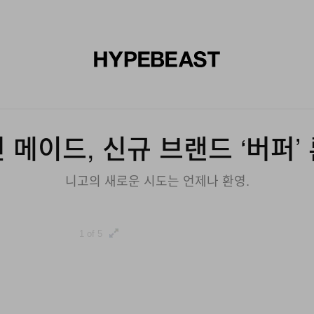
신발
미술
디자인
음악
라이프스타일
브랜드
온라
 메이드, 신규 브랜드 ‘버퍼’
니고의 새로운 시도는 언제나 환영.
1 of 5