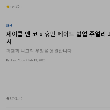
3.2K
0
패션
제이콥 앤 코 x 휴먼 메이드 협업 주얼리 
시
퍼렐과 니고의 우정을 응원합니다.
By
Jisoo Yoon
/
Feb 19, 2026
1.7K
0