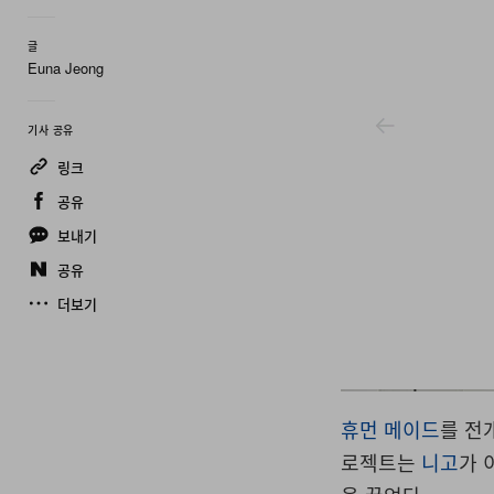
글
Euna Jeong
기사 공유
링크
공유
보내기
공유
더보기
Human Made
휴먼 메이드
를 전
로젝트는
니고
가 