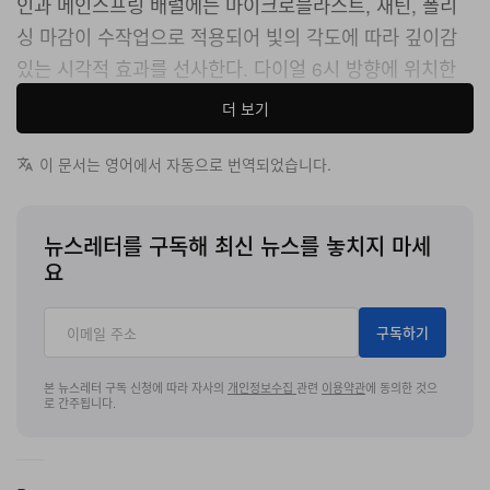
인과 메인스프링 배럴에는 마이크로블라스트, 새틴, 폴리
싱 마감이 수작업으로 적용되어 빛의 각도에 따라 깊이감
있는 시각적 효과를 선사한다. 다이얼 6시 방향에 위치한
플라워형 플라잉 투르비용은 상단 브릿지 없이 하단에서만
더 보기
지지되어 밸런스 휠과 이스케이프먼트의 움직임을 방해 없
이 감상할 수 있다.
이 문서는 영어에서 자동으로 번역되었습니다.
이번 협업의 가장 혁신적인 기술적 시도는 투르비용 케이
뉴스레터를 구독해 최신 뉴스를 놓치지 마세
지에 있다. 오데마 피게는 알루미늄 아노다이징 공정을 통
요
해 투르비용 케이지의 상단 플레이트를 강렬한 레드 컬러
로 마감했다. 이처럼 작고 시계 구동에 핵심적인 부품에 정
구독하기
밀한 아노다이징 공정을 적용한 것은 고도의 엔지니어링
기술이 뒷받침되었기에 가능했다. 버발은 이 레드 컬러가
본 뉴스레터 구독 신청에 따라 자사의
개인정보수집
관련
이용약관
에 동의한 것으
로 간주됩니다.
단순한 장식을 넘어 지구의 중심, 에너지의 원천, 시간의 기
원을 상징하는 개념적 요소라고 설명했다.