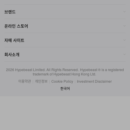
브랜드
온라인 스토어
자매 사이트
회사소개
2026
Hypebeast Limited
. All Rights Reserved.
Hypebeast ® is a registered
trademark of Hypebeast Hong Kong Ltd.
이용약관
|
개인정보
|
Cookie Policy
|
Investment Disclaimer
한국어