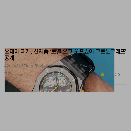
오데마 피게, 신제품 ‘로열 오크 오프쇼어 크로노그래프’
공개
42mm와 37mm 두 가지 케이스 사이즈로 만나는 서머 에디션.
패션
6.7K
0
Jun 4, 2026