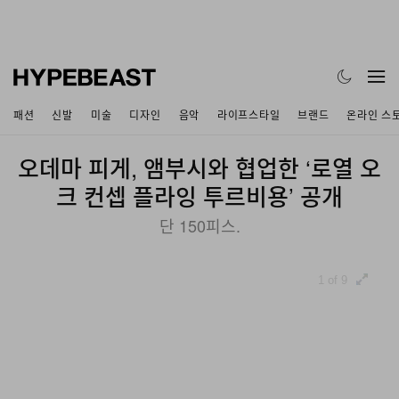
패션
신발
미술
디자인
음악
라이프스타일
브랜드
온라인 스
오데마 피게, 앰부시와 협업한 ‘로열 오
크 컨셉 플라잉 투르비용’ 공개
단 150피스.
1 of 9