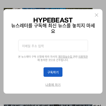
루이 비통, 크루즈 2027 컬렉션 스니커 클로저 룩
농구화 같기도, 가라테화 같기도 하다.
신발
3.0K
0
May 22, 2026
뉴스레터를 구독해 최신 뉴스를 놓치지 마세
요
본 뉴스레터 구독 신청에 따라 자사의
개인정보수집
관련
이용약관
에 동의한 것으로 간주됩니다.
구독하기
나중에 하기
토폴로지, ‘하입비스트’와 함께한 성수 플래그십 스토어
오프닝 이벤트 ‘Clip in, Seoul’ 성료