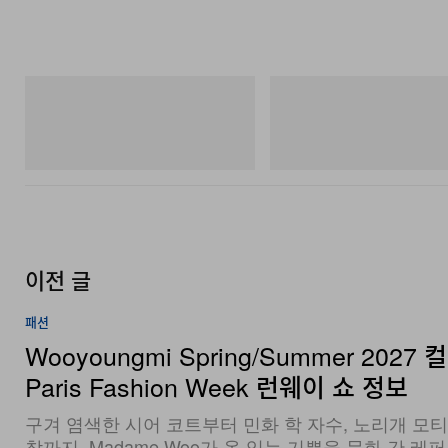
아디다스 오리지널스
Merrell 1TRL
Handball Spezial Loafer Shoes
Merrell 1TRL X Perks And Mini 
Next Gen Moc
쇼핑하기
쇼핑하기
이전 글
패션
Wooyoungmi Spring/Summer 2027 
Paris Fashion Week 런웨이 쇼 정보
구겨 염색한 시어 코트부터 민화 학 자수, 노리개 모
참까지, Madame Woo가 옷 입는 기쁨을 문화 간 레