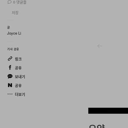
0
댓글들
저장
글
Joyce Li
기사 공유
링크
공유
보내기
공유
더보기