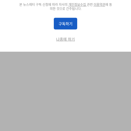
본 뉴스레터 구독 신청에 따라 자사의
개인정보수집
관련
이용약관
에 동
의한 것으로 간주됩니다.
e, Joyce Li has served as an Editor on Hypebeast's global team, lever
구독하기
apture the zeitgeist. Through her editorial lens, she anticipates emergin
m to spotlighting those making the greatest impact on culture today. A 
나중에 하기