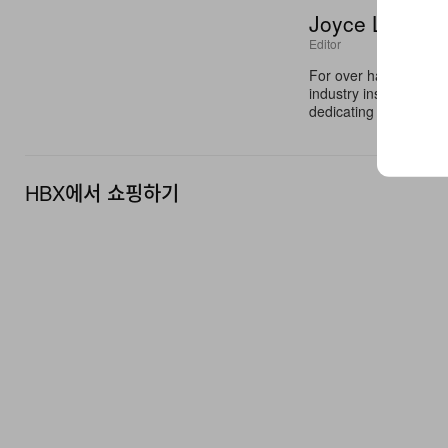
Joyce Li
Editor
For over half a decad
industry insights to c
dedicating her platfor
HBX에서 쇼핑하기