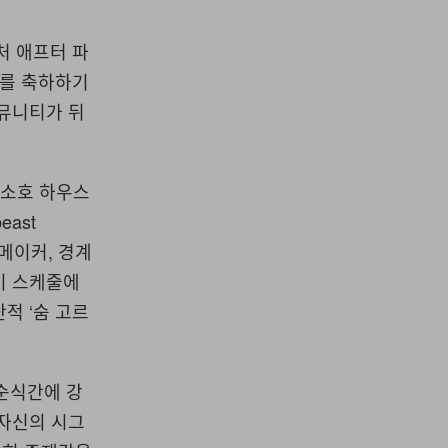
니처 애프터 파
이 쇼를 축하하기
커뮤니티가 뒤
 소호 하우스
ast
트메이커, 경계
이 스케줄에
적 ‘숨 고르
순식간에 강
 자신의 시그