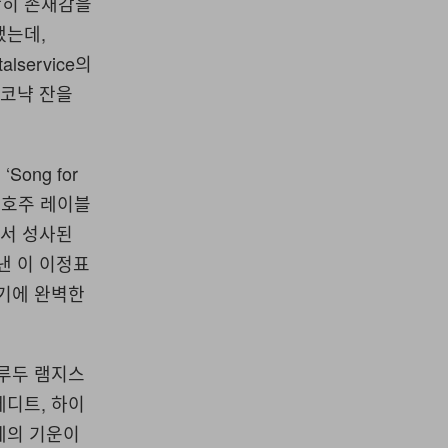
란히 존재감을
했는데,
alservice의
 코냑 잔을
Song for
, 호주 레이블
에서 성사된
낸 이 이정표
누기에 완벽한
브루두 램지스
에디트, 하이
제의 기운이