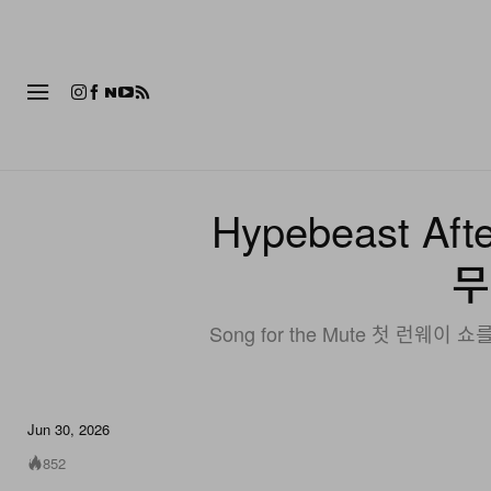
패션
Hypebeast Af
무
Song for the Mute 첫 런
Jun 30, 2026
852