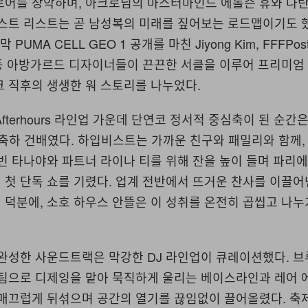
로어를 장악하며, 아크로님의 마스터마인드 에롤슨 휴와 나
게스트 리스트는 곧 남성복의 미래를 짚어보는 로드맵이기도 
 막 PUMA CELL GEO 1 공개를 마친 Jiyong Kim, FFFPost
hoe 등 아방가르드 디자이너들이 끈끈한 서클을 이루어 프리미엄
크 직후의 생생한 워 스토리를 나누었다.
 Afterhours 라인업 가운데 단연코 정서적 중심축이 된 순간은 ‘
 향한 축하 건배였다. 하입비스트는 가까운 친구와 패밀리와 함께
빈 타나야와 파트너 라이나 티를 위해 잔을 높이 들며 파리
첫 단독 쇼를 기렸다. 업계 전반에서 뜨거운 찬사를 이끌어
 덕분에, 소호 하우스 안뜰은 이 성취를 온전히 곱씹고 나
 완성한 사운드트랙은 막강한 DJ 라인업이 큐레이션했다. 
그팀으로 디제잉을 맡아 묵직하게 울리는 베이스라인과 레어 
 매끄럽게 뒤섞으며 공간의 열기를 끊임없이 끌어올렸다. 축