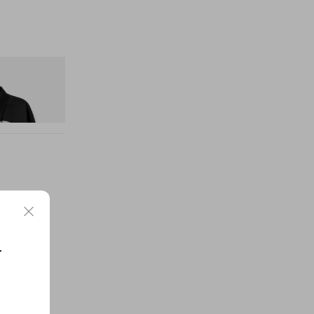
itial D Cotton
요