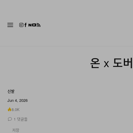
패션
온 x 도
신발
7 of 7
Jun 4, 2026
8.0K
1
댓글들
저장