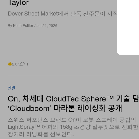
Dover Street Market에서 단독 선주문이 시작됐다.
By
Keith Estiler
/
Jul 21, 2026
2.6K
1
신발
On, 차세대 CloudTec Sphere™ 기술 
‘Cloudboom’ 마라톤 레이싱화 공개
스위스 퍼포먼스 브랜드 On이 로봇 스프레이 공법의
LightSpray™ 어퍼와 158g 초경량 실루엣으로 진화
장거리 러닝화를 선보인다.
By
Joyce Li
/
Jun 30, 2026