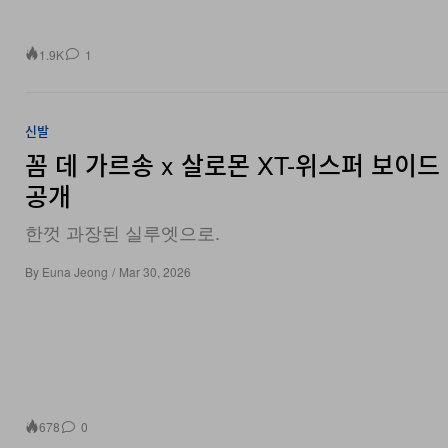
1.9K
1
신발
꼼 데 가르송 x 살로몬 XT-위스퍼 보이드
공개
한껏 과장된 실루엣으로.
By
Euna Jeong
/
Mar 30, 2026
678
0