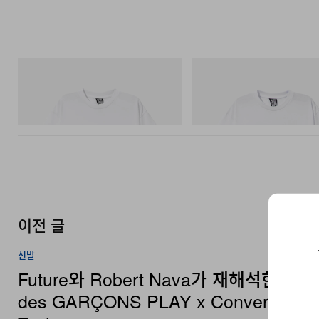
INITIAL
INITIAL
Billionaire Boys Club X Initial D Cotton T-
Billionaire Boys Club X Initial D 
Shirt 3
Shirt 2
쇼핑하기
쇼핑하기
이전 글
신발
Future와 Robert Nava가 재해석한 CO
des GARÇONS PLAY x Converse Ch
Taylor