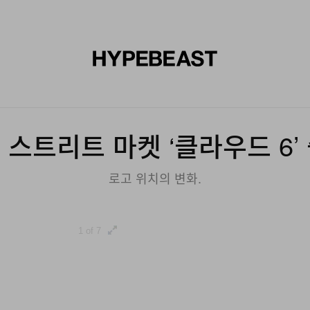
신발
미술
디자인
음악
라이프스타일
브랜드
온라
버 스트리트 마켓 ‘클라우드 6’
로고 위치의 변화.
1 of 7