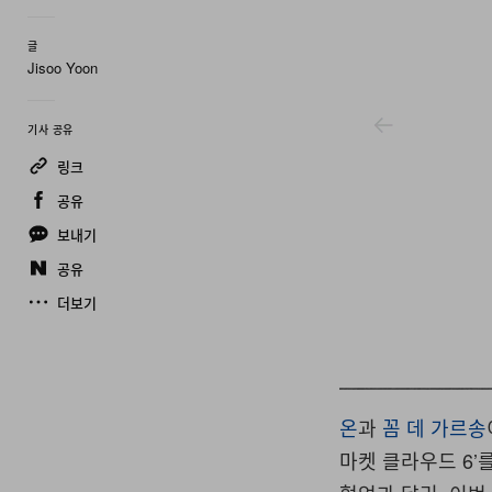
글
Jisoo Yoon
기사 공유
링크
공유
보내기
공유
더보기
On X Dsm
온
과
꼼 데 가르송
마켓 클라우드 6’