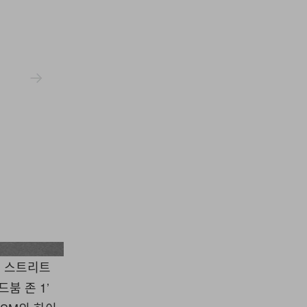
On X Dsm
버 스트리트
붐 존 1’