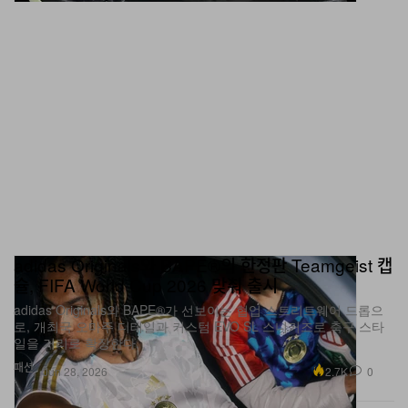
adidas Originals와 BAPE®의 한정판 Teamgeist 캡
슐, FIFA World Cup 2026 맞춰 출시
adidas Originals와 BAPE®가 선보이는 협업 스트리트웨어 드롭으
로, 개최국 오마주 디테일과 커스텀 EVO SL 스니커즈로 축구 스타
일을 거리로 확장한다.
패션
2.7K
0
Jun 28, 2026