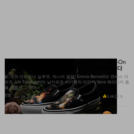
UNDERCOVER x OTW by Vans, 클래식 Slip-On
98는 캔버스로, Sk8-Hi는 블루프린트로 재해석하다
두 개의 아이코닉 실루엣, 하나의 컬랩: Emma Bennett의 캔버스 아
트와 Jun Takahashi의 날카로운 아키텍처 라인이 Vans 헤리티지 폼
을 새롭게 그린다.
신발
3.4K
0
Jun 29, 2026