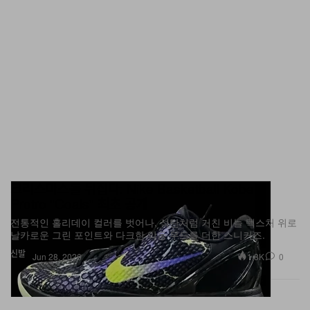
크리스마스를 뒤집다: Nike Basketball Kobe 6
Protro "Coals" 최초 공개
전통적인 홀리데이 컬러를 벗어나, 석탄처럼 거친 비늘 텍스처 위로
날카로운 그린 포인트와 다크한 악동 무드를 더한 스니커즈.
신발
1.8K
0
Jun 28, 2026