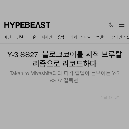
패션
신발
미술
디자인
음악
라이프스타일
브랜드
온라인 스
Y-3 SS27, 블로크코어를 시적 브루탈
리즘으로 리코드하다
Takahiro Miyashita와의 파격 협업이 돋보이는 Y-3
SS27 컬렉션.
1 of 48