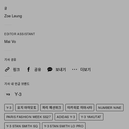
이번 라인업은 스포츠웨어의 기능성과 아방가르드한 스타
글
일 표현이 맞닿는 경계선을 유려하게 가로지르며 전개됐
Zoe Leung
다. 메인라인 스타일은 시그니처인 쓰리 스트라이프 모티
프를 전면에 내세워, 클래식한 아디다스 아이코노그래피에
EDITOR ASSISTANT
반항적이면서도 카운터컬처적 감수성을 자연스럽게 접목
Mai Vo
했다. 구조감과 유연성을 정교하게 조율한 룩들은 날렵한
테일러링이 돋보이는 데님과, 풍부한 레이어링과 드레이프
기사 공유
실루엣으로 완성된 여성 드레스를 나란히 제시하며 균형미
링크
공유
보내기
더보기
를 드러냈다. 런웨이 룩은 깊은 블랙 톤과 모노크롬 레이어,
아이코닉한 화이트 스트라이프가 새겨진 슬릭한 애슬레틱
기사 내 언급 브랜드
캡을 중심으로 다크하고 무드 있는 미학을 확립했다.
Y-3
풋웨어는 이번 시즌 컬렉션의 핵심 앵커로 기능했으며, 시
Y-3
요지 야마모토
파리 패션위크
타카히로 미야시타
NUMBER NINE
대를 초월한 아디다스 실루엣을 급진적으로 재해석한 디자
PARIS FASHION WEEK SS27
ADIDAS Y-3
Y-3 YAKUTAT
인들이 중심을 이뤘다. 특히 클래식 테니스 스니커는 새로
Y-3 STAN SMITH SQ
Y-3 STAN SMITH LO PRO