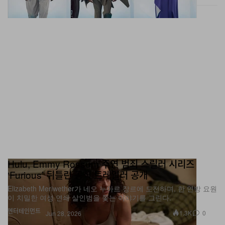
Hulu, Emmy Rossum 주연 범죄 스릴러 시리즈
‘Furious’ 뒤틀린 공식 트레일러 공개
Elizabeth Meriwether가 네오 누아르 장르에 도전하며, 한 연방 요원
이 치밀한 여성 연쇄 살인범을 쫓는 이야기를 그린다.
엔터테인먼트
1.3K
0
Jun 28, 2026