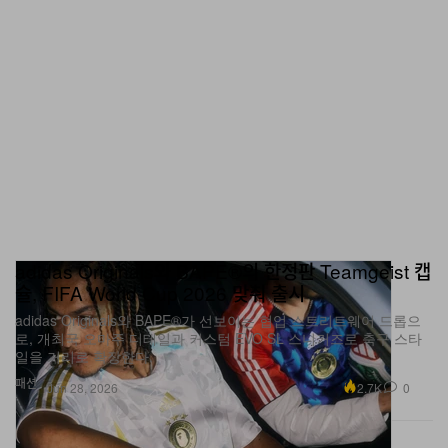
adidas Originals와 BAPE®의 한정판 Teamgeist 캡
슐, FIFA World Cup 2026 맞춰 출시
adidas Originals와 BAPE®가 선보이는 협업 스트리트웨어 드롭으
로, 개최국 오마주 디테일과 커스텀 EVO SL 스니커즈로 축구 스타
일을 거리로 확장한다.
패션
2.7K
0
Jun 28, 2026