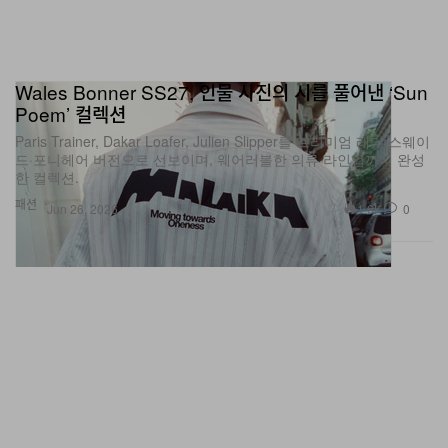
Wales Bonner SS27, 인물 사진의 시를 풀어낸 ‘Sun
Y-3(@adidasy3)가 공유한 게시물
Poem’ 컬렉션
Paris Trainer, Dakar Loafer, Julien Slipper를 프리미엄 레더·스웨이
드·포니헤어 버전으로 선보이며, 웨어러블한 의류 라인업까지 완성
한 컬렉션.
패션
1.6K
0
Jun 26, 2026