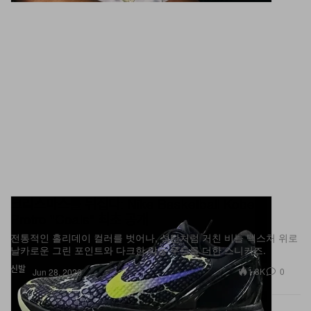
크리스마스를 뒤집다: Nike Basketball Kobe 6
Protro "Coals" 최초 공개
전통적인 홀리데이 컬러를 벗어나, 석탄처럼 거친 비늘 텍스처 위로
날카로운 그린 포인트와 다크한 악동 무드를 더한 스니커즈.
신발
1.8K
0
Jun 28, 2026