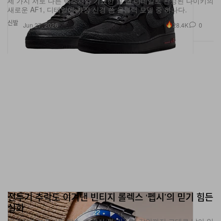
세 가지 서로 다른 텍스처와 기묘한 힐 탭 디테일로 완성된 나이키의
새로운 AF1, 디테일에 가장 신경 쓴 올블랙 모델 중 하나다.
신발
28.4K
0
Jun 27, 2026
전투기 추락도 이겨낸 빈티지 롤렉스 ‘펩시’의 믿기 힘든
실화