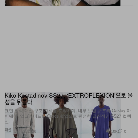
Kiko Kostadinov SS27, ‘EXTROFLEXION’으로 물
성을 뒤틀다
표면 장식 대신 구조 자체를 조작하며, 내부 보닝 구조와 Oakley 아
이웨어, 업그레이드된 Crocs 협업으로 완성한 급진적인 SS27 컬렉
션.
패션
1.0K
0
Jun 28, 2026