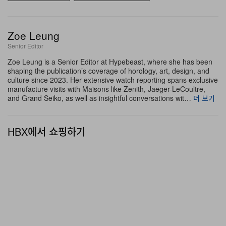
운 Y-3 STAN SMITH SQ를 통해 과감히 전복되었는데,
스퀘어 토와 높게 들어 올린 힐을 적용해 예상 밖의 포멀한
실루엣을 제시한다. 이러한 포멀한 변주는 한층 슬릭하고
Zoe Leung
로우 프로파일을 지닌 Y-3 STAN SMITH LO PRO와의
Senior Editor
조합으로 완성도를 더했다. 더불어 브랜드는 SS08 시즌
Zoe Leung is a Senior Editor at Hypebeast, where she has been
shaping the publication’s coverage of horology, art, design, and
처음 선보인 아카이브 실루엣 Y-3 YAKUTAT을 재해석해,
culture since 2023. Her extensive watch reporting spans exclusive
통기성이 뛰어나고 여름 시즌에 최적화된 구조로 리엔지니
manufacture visits with Maisons like Zenith, Jaeger-LeCoultre,
and Grand Seiko, as well as insightful conversations wit…
더 보기
어링했다.
프레젠테이션의 또 다른 하이라이트는 다카히로 미야시타
HBX에서 쇼핑하기
와 그가 부활시킨 레이블 넘버 (나인)(Number (N)ine)과
의 협업으로 탄생한 다채로운 피스들이다. 미학적 경계를
밀어붙이려는 공통된 의지에서 출발한 이번 테크니컬 캡슐
은 테이프 심 디테일로 새롭게 해석한 풋볼 저지, 리플렉티
브 얀을 인티그레이션한 니트 스웨터, 독특한 메탈 트리밍
을 더해, Y-3를 상징하는 실루엣들을 신선하게 재구성했