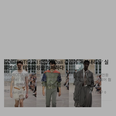
SOSHIOTSUKI SS27, Dalí 감성의 ‘녹아내리는’ 실
루엣으로 테일러링을 해체하다
SOSHIOTSUKI가 일본식 장인 디테일에 휴양지 무드를 더해 ‘언듄
(undone)’ 리조트 스타일을 구현하고, 강력한 풋웨어·아우터웨어 협
업으로 컬렉션의 완성도를 끌어올렸다.
패션
1.6K
0
Jun 28, 2026