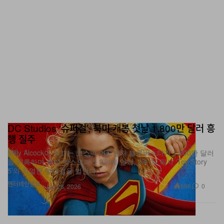
DC Studios ‘슈퍼걸’, 북미 개봉 첫날 1,800만 달러 흥
행 질주
Milly Alcock이 이끄는 코스믹 어드벤처 블록버스터가 1,800만 달러
를 기록하며 북미 박스오피스 2위에 안착, 2주 차 픽사 ‘Toy Story
5’와 치열한 맞대결을 벌인다.
엔터테인먼트
896
0
Jun 28, 2026