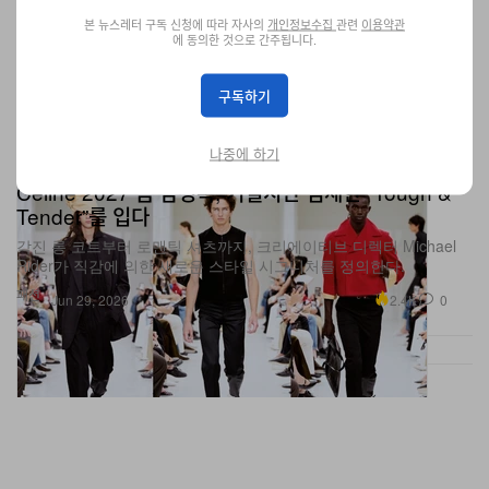
본 뉴스레터 구독 신청에 따라 자사의
개인정보수집
관련
이용약관
에 동의한 것으로 간주됩니다.
구독하기
나중에 하기
Celine 2027 봄 남성복, 거칠지만 섬세한 “Tough &
Tender”를 입다
각진 롱 코트부터 로맨틱 셔츠까지, 크리에이티브 디렉터 Michael
Rider가 직감에 의한 새로운 스타일 시그니처를 정의한다.
패션
2.4K
0
Jun 29, 2026