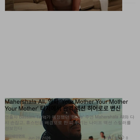
Mahershala Ali, 영화 ‘Your Mother Your Mother
Your Mother’ 티저에서 완벽 액션 히어로로 변신
연출자 Bassam Tariq가 예정됐던 ‘Blade’ 주연 Mahershala Ali와 다
시 손잡고, 휴스턴을 배경으로 한 피 튀기는 나이프 액션 스릴러를
선보인다
엔터테인먼트
1.9K
0
Jun 28, 2026