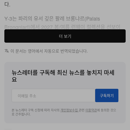
다.
Y-3는 파리의 유서 깊은 팔레 브롱냐르(Palais
Brongniart)에서 2027 봄/여름 런웨이 컬렉션을 선보이
며, 축구 문화를 시적으로 해체하는 데 초점을 맞춘 메시지
더 보기
를 전면에 내세웠다. 이번 쇼는 공간 전체를 축구 경기장을
이 문서는 영어에서 자동으로 번역되었습니다.
연상시키는 브루탈리즘적 무대로 탈바꿈시키며, 글로벌 게
임의 집단적 박동을 고스란히 포착했다. 관객들은 강렬한
스타디움 조명과 피치 사이드 LED 스크린에서 착안한 추
뉴스레터를 구독해 최신 뉴스를 놓치지 마세
상적 앰비언트 조명이 어우러진 분위기 속, 경기장 스타일
요
의 관중석에 착석했다. 런웨이는 선명한 블랙 아스트로터
프로 구성되어 무브먼트 아티스트들이 세 파트로 선보인
구독하기
퍼포먼스를 위한 극적인 바탕이 되었으며, 이들의 안무는
전형적인 축구 경기에서 오가는 감정의 파고를 섬세하게
본 뉴스레터 구독 신청에 따라 자사의
개인정보수집
관련
이용약관
에 동의한 것으
로 간주됩니다.
반영했다.