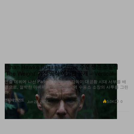
Ethan Hawke·Russell Crowe 주연 생존 스릴러
‘The Weight’ 거친 공식 예고편 공개 – Vertical
연출 데뷔에 나선 Padraic McKinley 감독이 대공황 시대 서부를 배
경으로, 절박한 아버지와 무자비한 노역 수용소 소장의 사투를 그린
다.
엔터테인먼트
5.0K
0
Jun 28, 2026