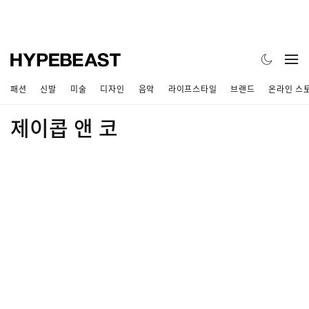
패션
신발
미술
디자인
음악
라이프스타일
브랜드
온라인 스
제이콥 앤 코