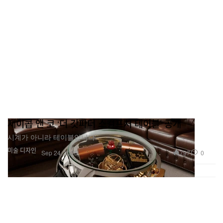
제이콥 앤 코 ‘더 갓파더 스컬프처 테이블’ 공개
시계가 아니라 테이블입니다.
미술
디자인
797
0
Sep 24, 2025