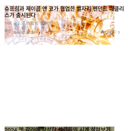
슈프림과 제이콥 앤 코가 협업한 별자리 펜던트 네클리
스가 출시된다
14K 골드와 스털링 실버로.
패션
1.8K
0
Sep 12, 2024
2024 멧 갈라에 참석한 셀럽들의 시계 살펴보기