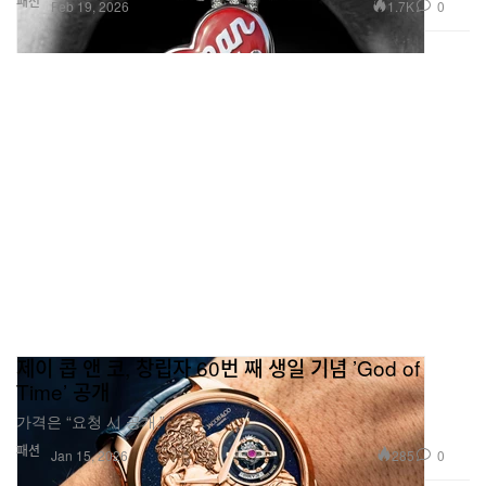
패션
1.7K
0
Feb 19, 2026
제이 콥 앤 코, 창립자 60번 째 생일 기념 ’God of
Time’ 공개
가격은 “요청 시 공개.”
패션
285
0
Jan 15, 2026