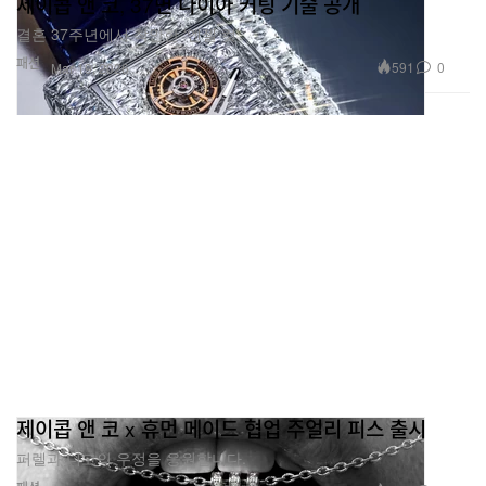
제이콥 앤 코, 37면 다이아 커팅 기술 공개
결혼 37주년에서 착안한 ‘엔젤 컷’.
패션
591
0
Mar 19, 2026
제이콥 앤 코 x 휴먼 메이드 협업 주얼리 피스 출시
퍼렐과 니고의 우정을 응원합니다.