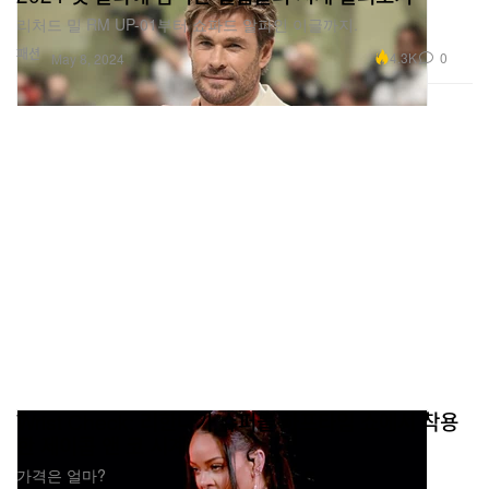
리처드 밀 RM UP-01부터 쇼파드 알파인 이글까지.
패션
4.3K
0
May 8, 2024
Wrist Check: 리한나가 슈퍼볼 하프타임 쇼에서 착용
한 제이콥 앤 코 시계
가격은 얼마?