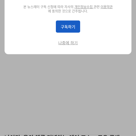
본 뉴스레터 구독 신청에 따라 자사의
개인정보수집
관련
이용약관
에 동의한 것으로 간주됩니다.
브레인 데드 2023 겨울 컬렉션 룩북 공개
사이키델릭한 그래픽.
구독하기
패션
1.1K
0
Nov 2, 2023
나중에 하기