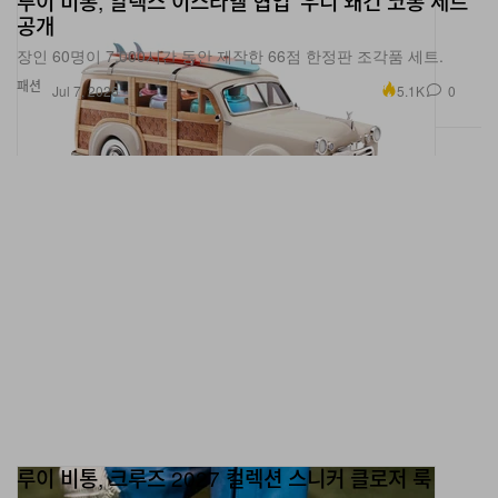
루이 비통, 알렉스 이스라엘 협업 ‘우디 왜건 코롱 세트’
공개
장인 60명이 7,000시간 동안 제작한 66점 한정판 조각품 세트.
패션
5.1K
0
Jul 7, 2026
루이 비통, 크루즈 2027 컬렉션 스니커 클로저 룩