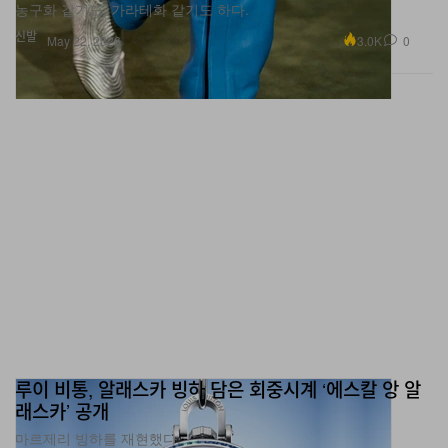
농구화 같기도, 가라테화 같기도 하다.
신발
3.0K
0
May 22, 2026
루이 비통, 알래스카 빙하 담은 회중시계 ‘에스칼 앙 알
래스카’ 공개
마르제리 빙하를 재현했다.