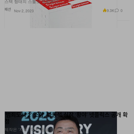
스택 형태의 스툴도 포함됐다.
패션
9.3K
0
Nov 2, 2023
‘범죄도시 2’ 조합, 마동석 신작 ‘황야’ 넷플릭스 공개 확
정
제작은 ‘지옥’, ‘D.P.’ 등을 만든 스튜디오.