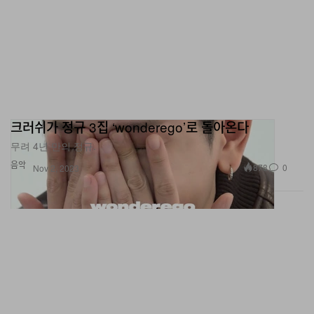
크러쉬가 정규 3집 ‘wonderego’로 돌아온다
무려 4년 만의 정규.
음악
878
0
Nov 2, 2023