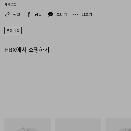
기사 공유
링크
공유
보내기
더보기
루이 비통
HBX에서 쇼핑하기
그라미치
Merrell 1TRL
그라미치
Joker Tee
Merrell 1TRL X Perks And
Vase Tee