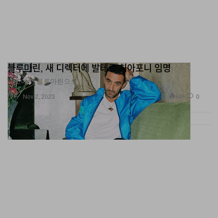
블루마린, 새 디렉터에 발테르 치아포니 임명
토즈에서 블루마린으로.
패션
696
0
Nov 2, 2023