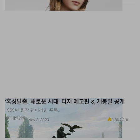
‘혹성탈출: 새로운 시대’ 티저 예고편 & 개봉일 공개
1969년 원작 팬이라면 주목.
엔터테인먼트
3.8K
0
Nov 3, 2023