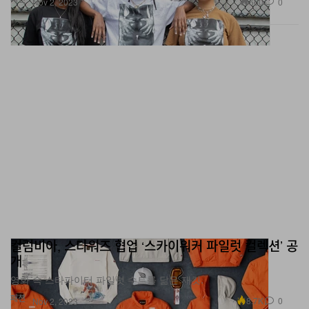
660
0
Nov 2, 2023
컬럼비아, 스타워즈 협업 ‘스카이워커 파일럿 컬렉션’ 공
개
영화 속 스타파이터 파일럿 수트를 닮은 재킷.
패션
8.7K
0
Nov 2, 2023