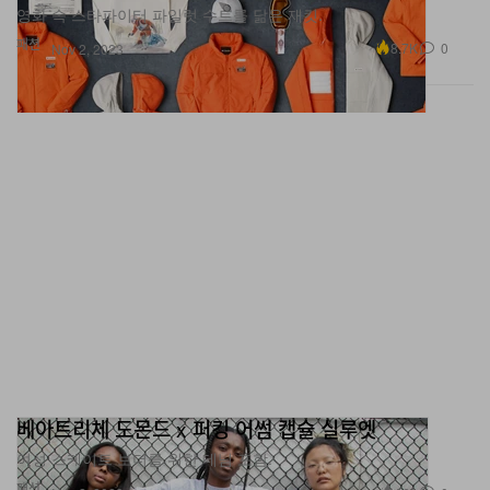
영화 속 스타파이터 파일럿 수트를 닮은 재킷.
패션
8.7K
0
Nov 2, 2023
베아트리체 도몬드 x 퍼킹 어썸 캡슐 실루엣
여성 스케이트 보더를 위한 데님 포함.
패션