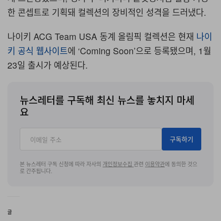
한 콘셉트로 기획돼 컬렉션의 장비적인 성격을 드러냈다
.
나이키
ACG Team USA 동계 올림픽
컬렉션은
현재
나이
키
공식 웹사이트
에
‘Coming Soon’
으로
등록됐으며
, 1
월
23
일
출시가
예상된다
.
뉴스레터를 구독해 최신 뉴스를 놓치지 마세
요
구독하기
본 뉴스레터 구독 신청에 따라 자사의
개인정보수집
관련
이용약관
에 동의한 것으
로 간주됩니다.
글