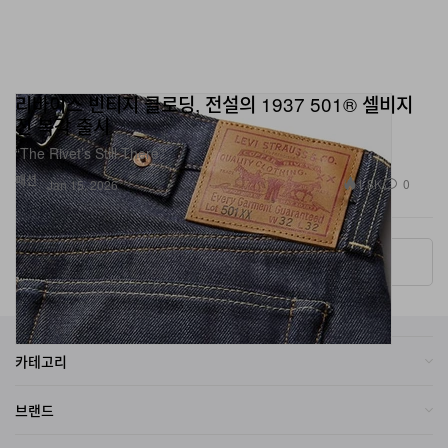
리바이스 빈티지 클로딩, 전설의 1937 501® 셀비지
진 복각 출시
“The Rivet’s Still There.”
패션
1.8K
0
Jan 15, 2026
More ▾
카테고리
브랜드
온라인 스토어