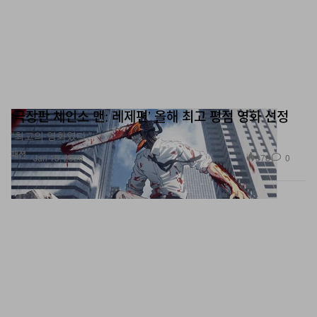
‘극장판 체인소 맨: 레제편’ 올해 최고 평점 영화 선정
“최고의 영화였다.”
패션
378
0
Jan 15, 2026