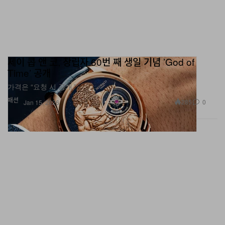
제이 콥 앤 코, 창립자 60번 째 생일 기념 ’God of
Time’ 공개
가격은 “요청 시 공개.”
패션
285
0
Jan 15, 2026