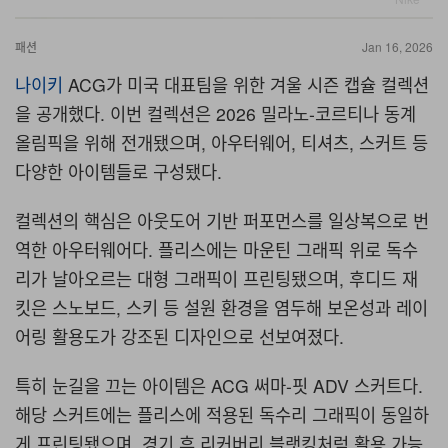
패션
Jan 16, 2026
나이키
ACG
가 미국 대표팀을 위한 겨울 시즌 캡슐 컬렉션
을 공개했다
.
이번 컬렉션은
2026
밀라노
-
코르티나 동계
올림픽을 위해 전개됐으며
,
아우터웨어
,
티셔츠
,
스커트 등
다양한 아이템들로 구성됐다
.
컬렉션의 핵심은 아웃도어 기반 퍼포먼스를 일상복으로 번
역한 아우터웨어다
.
플리스에는 마운틴 그래픽 위로 독수
리가 날아오르는 대형 그래픽이 프린팅됐으며
,
후디드 재
킷은 스노보드
,
스키 등 설원 환경을 염두해 보온성과 레이
어링 활용도가 강조된 디자인으로 선보여졌다
.
특히 눈길을 끄는 아이템은
ACG
써마
-
핏
ADV
스커트다
.
해당 스커트에는 플리스에 적용된 독수리 그래픽이 동일하
게 프린팅됐으며
,
경기 후 리커버리 블랫킹처럼 활용 가능