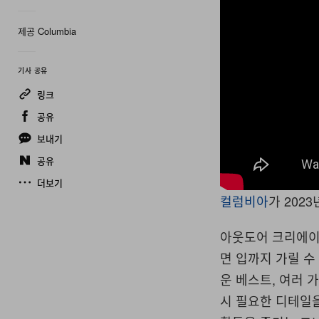
제공 Columbia
기사 공유
링크
공유
보내기
공유
?si=0OMrEnr5QWl
더보기
컬럼비아
가 2023
아웃도어 크리에
면 입까지 가릴 수
운 베스트, 여러 
시 필요한 디테일