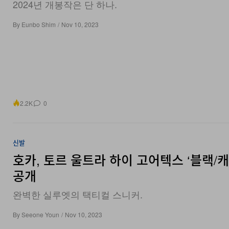
2024년 개봉작은 단 하나.
By
Eunbo Shim
/
Nov 10, 2023
2.2K
0
신발
호카, 토르 울트라 하이 고어텍스 ‘블랙/캐
공개
완벽한 실루엣의 택티컬 스니커.
By
Seeone Youn
/
Nov 10, 2023