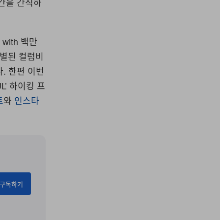
순간을 간직하
with 백만
선별된 컬럼비
. 한편 이번
L’ 하이킹 프
트
와
인스타
구독하기