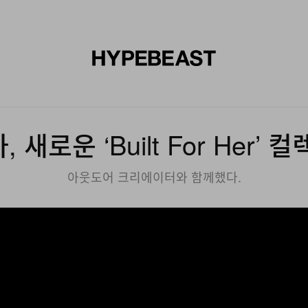
신발
미술
디자인
음악
라이프스타일
브랜드
온라
 새로운 ‘Built For Her’ 
아웃도어 크리에이터와 함께했다.