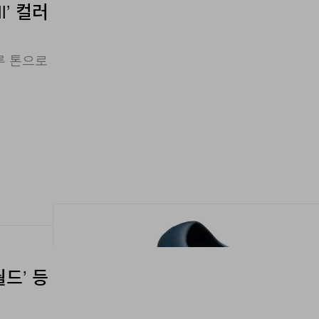
ll’ 컬러
루 톤으로
월드’ 등