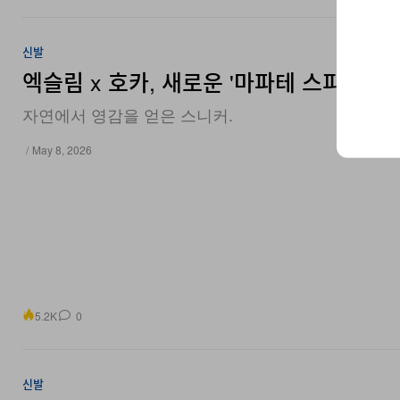
신발
엑슬림 x 호카, 새로운 '마파테 스피드 2'
자연에서 영감을 얻은 스니커.
/
May 8, 2026
5.2K
0
신발