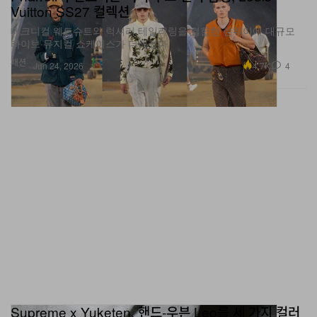
테크니컬 웨트슈트와 럭셔리 테일러링을 결합한 런웨이에 대규모
라이브·뮤지컬 쇼케이스가 더해졌다.
패션
4.7K
4
Jun 24, 2026
Supreme x Yuketen, 핸드‑우븐 Leo를 세 가지 컬러
웨이로 선보이다