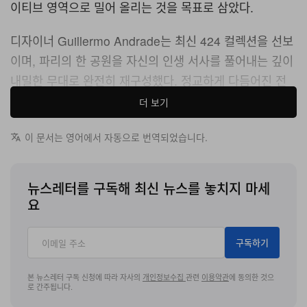
이티브 영역으로 밀어 올리는 것을 목표로 삼았다.
디자이너 Guillermo Andrade는 최신 424 컬렉션을 선보
이며, 파리의 한 공원을 자신의 인생 서사를 풀어내는 깊이
내밀한 무대로 완전히 재구성했다. 정교하게 다듬어진 전
통적 런웨이 문법에서 멀찍이 벗어난 이번 프레젠테이션
더 보기
은, 구조적 장벽을 정면으로 마주한 채 견뎌 온 회복력과 생
이 문서는 영어에서 자동으로 번역되었습니다.
존, 그리고 아메리칸 드림을 향한 집요한 추구를 여과 없이
비추는 장으로 기능했다.
뉴스레터를 구독해 최신 뉴스를 놓치지 마세
컬렉션 노트에는 이번 의상들의 디자인 언어에 직접적인
요
연료가 된 격동의 개인사가 촘촘하게 기록돼 있었다.
Andrade는 이민 계급제를 통과해야 했던 경험, 자신이 직
구독하기
접 세운 회사에서 밀어내 버린 법적 공방, 손목에 물리적 상
흔을 남긴 ICE의 실제 체포에 이르기까지, 구조적·개인적
본 뉴스레터 구독 신청에 따라 자사의
개인정보수집
관련
이용약관
에 동의한 것으
로 간주됩니다.
난관을 어떻게 버텨냈는지에 대해 가감 없이 털어놓았다.