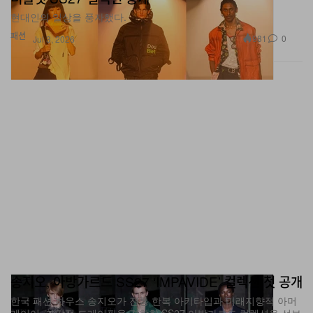
패션
981
0
Jul 3, 2026
송지오, 아방가르드 SS27 ‘IMPAVIDE’ 컬렉션 첫 공개
한국 패션 하우스 송지오가 전통 한복 아키타입과 미래지향적 아머
레이어, 조각적 드레이핑을 결합한 SS27 아방가르드 컬렉션을 선보
인다.