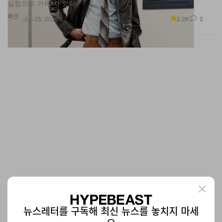
패션
2.2K
0
Jun 25, 2026
이보다 잔혹해진 Anish Kapoor 회고전, Hayward
Gallery를 피로 물들이다
런던 Hayward Gallery에서 Anish Kapoor가 폭력의 시대에 응답하
뉴스레터를 구독해 최신 뉴스를 놓치지 마세
는 초대형 설치, 조각, 회화를 선보이며 감각을 뒤흔드는 강렬한 전
시를 펼친다.