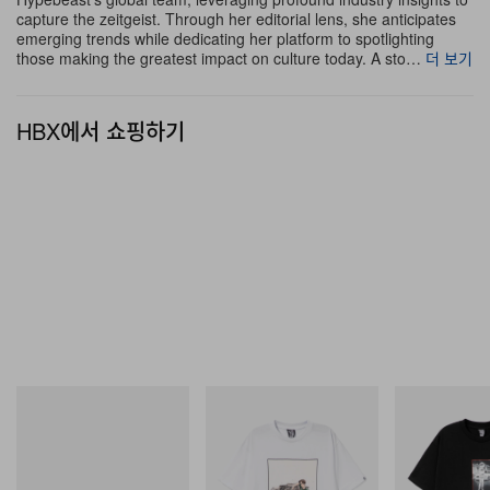
capture the zeitgeist. Through her editorial lens, she anticipates
emerging trends while dedicating her platform to spotlighting
이번 공동 프로젝트는 이 스포츠웨어 대표 브랜드가 컨템
those making the greatest impact on culture today. A sto…
더 보기
포러리 패션 영역으로 과감히 선회했음을 알리는 신호탄이
라 할 수 있다. 새 파트너십에 대해 Andrade는 이 플랫폼
HBX에서 쇼핑하기
을 통해 “Ralph [Lauren]이라면 하지 않을 일을 해보고 싶
다”고 자신 있게 밝히며, 하드코어 스포츠 퍼포먼스 테크놀
로지와 진짜 스트리트 레벨의 럭셔리 시각을 결합하는 데
아직 거대한 미개척 가능성이 존재한다고 강조했다.
Crocs
INITIAL
INITIAL
Crocs Roy
Billionaire Boys Club X Initial
BILLIONAIRE 
D Cotton T-Shirt 2
INITIAL D COT
쇼핑하기
#1
쇼핑하기
쇼핑하기