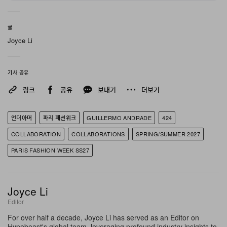
그는 이처럼 무거운 감정들—선한 것, 어두운 것, 추악한
것까지—을, 이탈리아 시골에서 거의 10년에 걸쳐 축적해
글
온 럭셔리 텍스타일 개발과 고향 캘리포니아 주에 대한 짙
Joyce Li
은 향수를 교차시키는 방식으로 컬렉션 안에서 소화해 냈
다. Hypebeast와의 단독 인터뷰에서 Andrade는 이번 미
기사 공유
학적 방향이 의도적으로 “전통적 아메리카나라기보다는 캘
링크
공유
보내기
더보기
리포니아에 훨씬 초점을 맞춘 것”이라며, “집을 떠올리게
하는 미감이었다”고 설명했다.
언더아머
파리 패션위크
GUILLERMO ANDRADE
424
COLLABORATION
COLLABORATIONS
SPRING/SUMMER 2027
현장 쇼케이스는 인터넷 인플루언서 Clavicular의 강한 논
란을 예고하는 등장으로 막을 올리며, 쇼 전체를 관통할 도
PARIS FASHION WEEK SS27
발적 톤을 단번에 설정했다. 이러한 날것의 에너지는 곧이
어 이어진 Andrade와 Under Armour의 새로운 풋웨어·
Joyce Li
어패럴 파트너십 공식 공개로 자연스럽게 접속됐는데, 이
Editor
프로젝트는 그가 파리 행사 몇 주 전부터 꾸준히 예고해 온
For over half a decade, Joyce Li has served as an Editor on
협업이기도 했다.
Hypebeast's global team, leveraging profound industry insights to