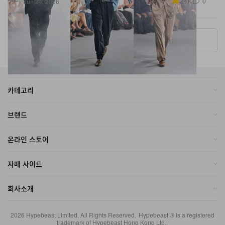
More ▾
카테고리
브랜드
온라인 스토어
자매 사이트
회사소개
2026
Hypebeast Limited
. All Rights Reserved.
Hypebeast ® is a registered
trademark of Hypebeast Hong Kong Ltd.
이용약관
|
개인정보
|
Cookie Policy
|
Investment Disclaimer