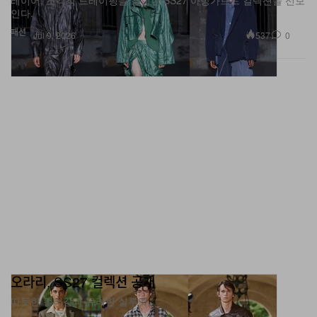
패션
537
0
Jul 9, 2026
오라리, SS27 컬렉션 공개
따듯한 컬러감과 유려한 실루엣.
패션
2.5K
0
Jun 24, 2026