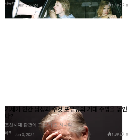
자동차
1.4K
0
Jun 5, 2024
거세가 인간 남성과 수컷 포유류의 기대 수명을 높인
다?
조선시대 환관이 그 근거 중 하나다.
테크
1.8K
0
Jun 3, 2024